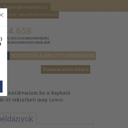
k: Régiségkereskedés.hu
A kosaram
HÍRLEVÉL
BELÉPÉS/REGISZTRÁCIÓ
MÉG
0
5000
Ft
144.658
)
ÁNNYAL NYÚJTJUK MAGYARORSZÁG
t
GYOBB ANTIKVÁR KÖNYV-KÍNÁLATÁT
YOK
KÖTELEZŐ ÉS AJÁNLOTT OLVASMÁNYOK
Vissza az előző oldalra
az Antikvarium.hu-n kapható
át itt tekintheti meg:
Lewis
k
példányok