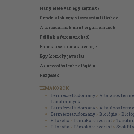
Hány élete van egy sejtnek?
Gondolatok egy visszaszámláláshoz
A társadalmak mint organizmusok
Félünk a feromonoktól
Ennek a szférának a zenéje
Egy komoly javaslat
Az orvoslás technológiája
Rezgések
Ceti
TÉMAKÖRÖK
A hosszú megszokás
Természettudomány
>
Általános term
Tanulmányok
Antheusz Manhattanben
Természettudomány
>
Általános term
Az MBL
Természettudomány
>
Biológia
>
Biológ
Filozófia
>
Témaköre szerint
>
Tanulmá
Autonómia
Filozófia
>
Témaköre szerint
>
Szakfilo
Organellumok mint organizmusok