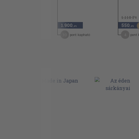
1.110 Ft
1.110 Ft
550
1.900
550
50
,-Ft
,-Ft
,-Ft
4
10
4
pont kapható
pont kapható
pont 