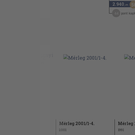
2.940
5
,-Ft
A világ legnagyobb membránja
44
pont kap
Szómagyarázatok
Mérleg 1986/2.
Mérleg 2001/1-4.
Mérleg 
1986
2001
1991