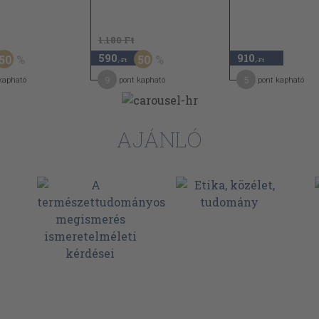
1.180 Ft
590
910
50
50
,-Ft
,-Ft
9
5
kapható
pont kapható
pont kapható
AJÁNLÓ