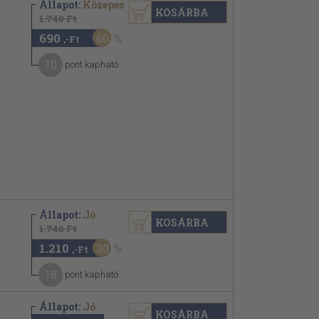
Állapot:
Közepes
KOSÁRBA
1.740 Ft
690
60
,-Ft
10
pont kapható
Állapot:
Jó
KOSÁRBA
1.740 Ft
1.210
30
,-Ft
18
pont kapható
Állapot:
Jó
KOSÁRBA