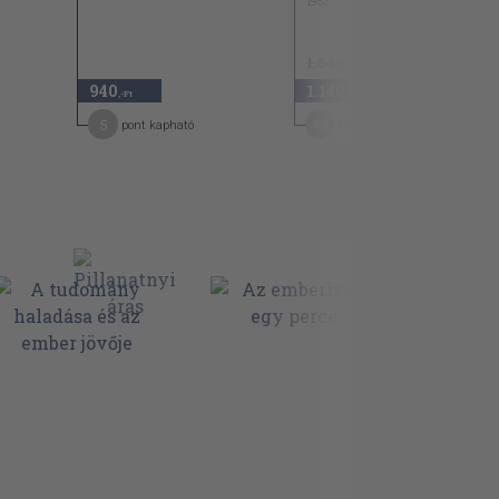
1983
1.640 Ft
940
1.140
30
,-Ft
,-Ft
5
10
pont kapható
pont kapható