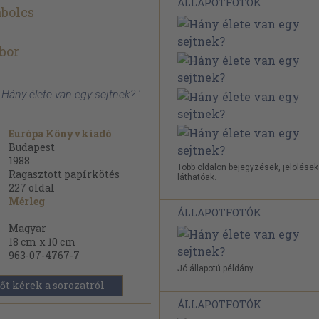
ÁLLAPOTFOTÓK
bolcs
ibor
Hány élete van egy sejtnek? '
Európa Könyvkiadó
Budapest
1988
Több oldalon bejegyzések, jelölések
Ragasztott papírkötés
láthatóak.
227
oldal
Mérleg
ÁLLAPOTFOTÓK
Magyar
18 cm x 10 cm
963-07-4767-7
Jó állapotú példány.
őt kérek a sorozatról
ÁLLAPOTFOTÓK