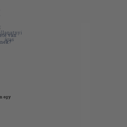
I
an egy