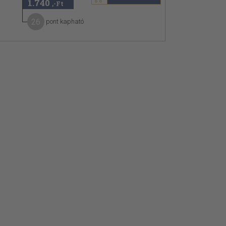
1.740
,-Ft
26
pont kapható