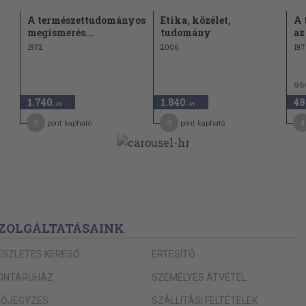
A természettudományos
Etika, közélet,
A 
megismerés...
tudomány
az
1972
2006
197
96
1.740
1.840
48
,-Ft
,-Ft
9
9
4
pont kapható
pont kapható
ZOLGÁLTATÁSAINK
ÉSZLETES KERESŐ
ÉRTESÍTŐ
ONTÁRUHÁZ
SZEMÉLYES ÁTVÉTEL
LŐJEGYZÉS
SZÁLLÍTÁSI FELTÉTELEK