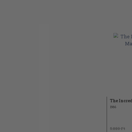
Mikrobák
Kedves egészségünk
Társadalom és beszéd
Információ
Halál a szabadban
Természettudomány
A természetes ember
Az ikek
Számítógépek
A tudomány tervezése
The Incre
Egy kis biomitológia
1986
Különféle szavakról
Az élő nyelv
5.880 Ft
Valószínűség és lehetőség