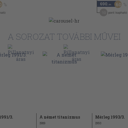
690
0
60
,-Ft
209
10
ható
pont kapható
215
A SOROZAT TOVÁBBI MŰVEI
1991/3.
A német titanizmus
Mérleg 1993/3.
1989
1993