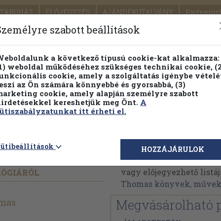
TÁRUHÁZ
ELŐJEGYZÉS
AJÁNDÉKUTALVÁNY
Partnerün
SZÁLLÍTÁS
SEGÍTSÉG
Személyre szabott beállítások
1.
Részletes kereső
Témaköri fa
eboldalunk a következő típusú cookie-kat alkalmazza:
1) weboldal működéséhez szükséges technikai cookie, (2
KIADV
unkcionális cookie, amely a szolgáltatás igénybe vételé
LEGNA
eszi az Ön számára könnyebbé és gyorsabbá, (3)
arketing cookie, amely alapján személyre szabott
PILLANATNYI ÁRAINK
FENNTARTHATÓ OLVASMÁN
irdetésekkel kereshetjük meg Önt.
A
ütiszabályzatunkat itt érheti el.
gy sejtnek?
Lewis Thomas
ütibeállítások
HOZZÁJÁRULOK
Lewis Thomas műveinek 
vagy előjegyezhető listáj
LÓGIÁRÓL
Thomas könyvek, műve
mas
Megvásárolható 