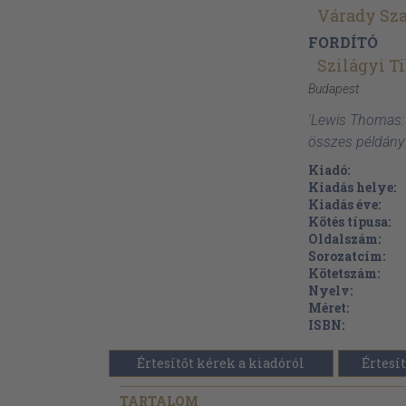
Várady Sza
FORDÍTÓ
Szilágyi T
Budapest
'Lewis Thomas: 
összes példány
Kiadó:
Kiadás helye:
Kiadás éve:
Kötés típusa:
Oldalszám:
Sorozatcím:
Kötetszám:
Nyelv:
Méret:
ISBN:
Értesítőt kérek a kiadóról
Értesít
TARTALOM