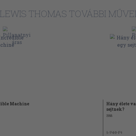
108
LEWIS THOMAS TOVÁBBI MŰVE
116
125
132
139
144
149
155
160
166
dible Machine
Hány élete v
174
sejtnek?
183
1988
192
1.740 Ft
203