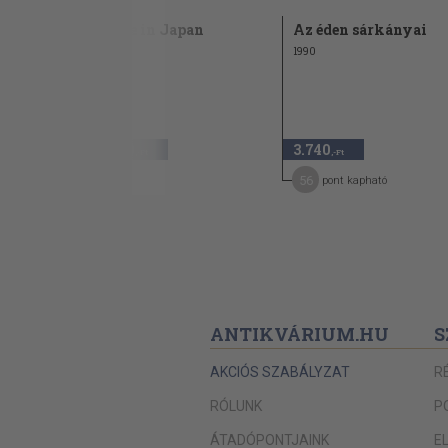
Made in Japan
Az éden sárkányai
1989
1990
2.160
3.740
,-Ft
,-Ft
56
pont kapható
ANTIKVÁRIUM.HU
S
AKCIÓS SZABÁLYZAT
R
RÓLUNK
P
ÁTADÓPONTJAINK
E