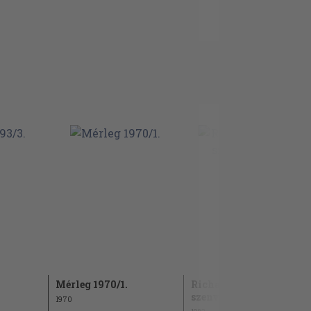
Mérleg 1970/1.
Richard Wagner
szenvedése és nagysága
1970