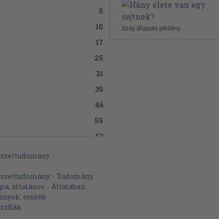
5
10
Szép állapotú példány.
17
25
31
39
46
55
63
70
észettudomány
>
78
észettudomány
>
Tudomány
85
ia, általános
>
Általában
nyok, esszék
93
zófiák
100