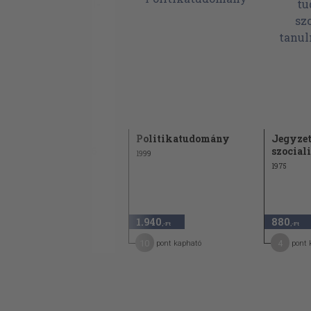
A magyar állam
Politikatudomány
Jegyzet
története 1711-2006
szociali
1999
2010
1975
4.880
1.940
880
,-Ft
,-Ft
,-Ft
24
10
4
pont kapható
pont kapható
pont 