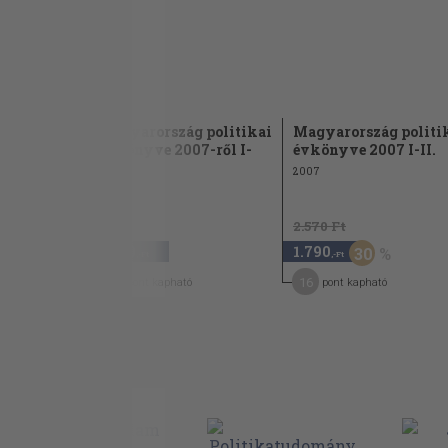
 politikai
Magyarország politikai
Magyarország politi
2. II.
évkönyve 2007-ről I-
évkönyve 2007 I-II.
II....
2007
2008
2.570 Ft
6.480
1.790
30
,-Ft
,-Ft
32
16
pont kapható
pont kapható