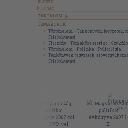
ELŐSZÓ
Tovább
TARTALOM
TÉMAKÖRÖK
Történelem
>
Tankönyvek, jegyzetek, 
Felsőoktatási
Filozófia
>
Témaköre szerint
>
Szakfilo
Történelem
>
Politika
>
Politológia
Tankönyvek, jegyzetek, szöveggyűjtem
Felsőoktatási