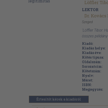
Löffler Tib
LEKTOR
Dr. Kovács
Szeged
'Löffler Tibor: H
összes példány
Kiadó:
Kiadás helye:
Kiadás éve:
Kötés típusa:
Oldalszám:
Sorozatcím:
Kötetszám:
Nyelv:
Méret:
ISBN:
Megjegyzés:
Értesítőt kérek a kiadóról