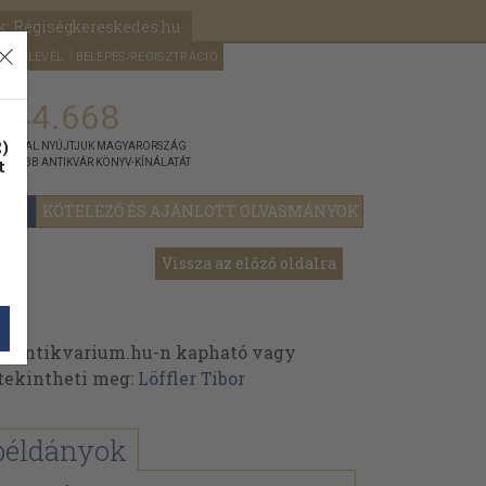
k: Régiségkereskedés.hu
A kosaram
HÍRLEVÉL
BELÉPÉS/REGISZTRÁCIÓ
MÉG
0
5000
Ft
144.668
)
ÁNNYAL NYÚJTJUK MAGYARORSZÁG
t
GYOBB ANTIKVÁR KÖNYV-KÍNÁLATÁT
YOK
KÖTELEZŐ ÉS AJÁNLOTT OLVASMÁNYOK
Vissza az előző oldalra
az Antikvarium.hu-n kapható vagy
t tekintheti meg:
Löffler Tibor
példányok