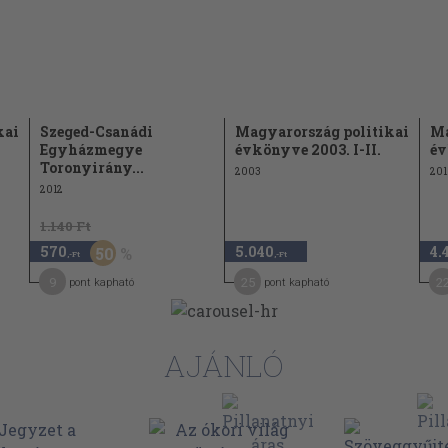
kai
Szeged-Csanádi
Magyarország politikai
Ma
Egyházmegye
évkönyve 2003. I-II.
év
Toronyirány...
2003
201
2012
1.140 Ft
570
5.040
4.
50
,-Ft
,-Ft
9
25
2
pont kapható
pont kapható
AJÁNLÓ