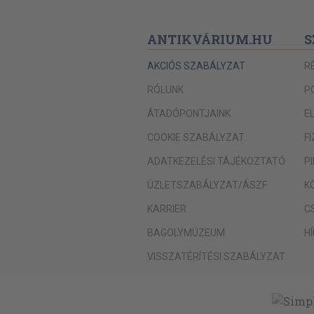
ANTIKVÁRIUM.HU
S
AKCIÓS SZABÁLYZAT
R
RÓLUNK
P
ÁTADÓPONTJAINK
E
COOKIE SZABÁLYZAT
F
ADATKEZELÉSI TÁJÉKOZTATÓ
P
ÜZLETSZABÁLYZAT/ÁSZF
K
KARRIER
C
BAGOLYMÚZEUM
H
VISSZATÉRÍTÉSI SZABÁLYZAT