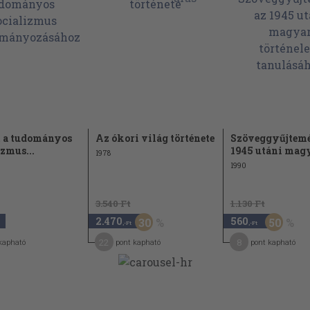
 a tudományos
Az ókori világ története
Szöveggyűjtem
zmus...
1945 utáni magy
1978
1990
3.540 Ft
1.130 Ft
2.470
560
30
50
,-Ft
,-Ft
22
8
kapható
pont kapható
pont kapható