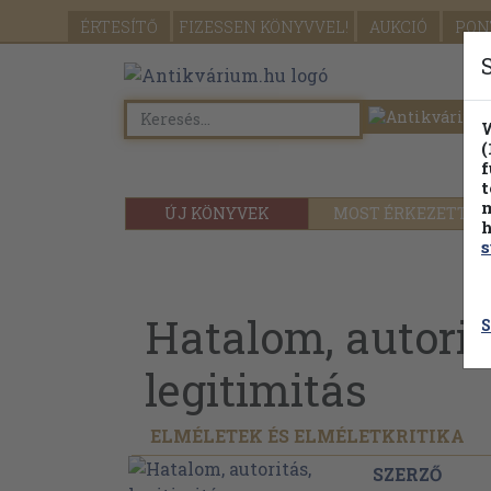
ÉRTESÍTŐ
FIZESSEN
KÖNYVVEL!
AUKCIÓ
PON
W
(
f
t
m
ÚJ KÖNYVEK
MOST ÉRKEZETT
h
s
Hatalom, autorit
S
legitimitás
ELMÉLETEK ÉS ELMÉLETKRITIKA
SZERZŐ