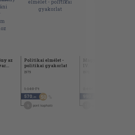
ény az
Politikai elmélet -
Magyarország története
ar...
politikai gyakorlat
IV.
1979
1972
1.140 Ft
2.480 Ft
570
990
50
60
,-Ft
,-Ft
9
15
pont kapható
pont kapható