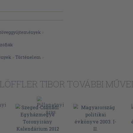
szöveggyűjtemények
>
zófiák
ények
>
Történelem
>
LÖFFLER TIBOR TOVÁBBI MŰVE