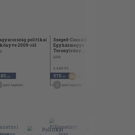
gyarország politikai
Szeged-Csanádi
Politikat
könyve 2009-ről
Egyházmegye
Szemle 199
Toronyirány...
0
1994
2010
1.140 Ft
480
570
840
50
,-Ft
,-Ft
,-Ft
2
9
4
pont kapható
pont kapható
pont kap