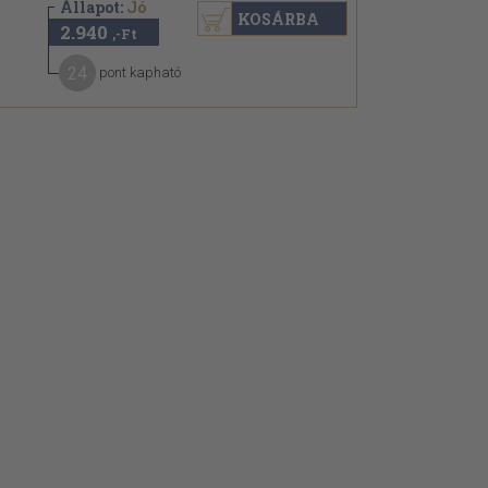
Állapot:
Jó
KOSÁRBA
2.940
,-Ft
24
pont kapható