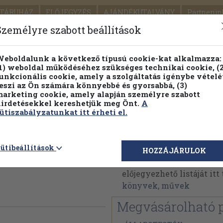
TÁRUHÁZ
ELŐJEGYZÉS
AJÁNDÉKUTALVÁNY
Partnerün
SZÁLLÍTÁS
SEGÍTSÉG
Személyre szabott beállítások
1.
Részletes kereső
Témaköri fa
eboldalunk a következő típusú cookie-kat alkalmazza:
1) weboldal működéséhez szükséges technikai cookie, (2
KIADV
unkcionális cookie, amely a szolgáltatás igénybe vételé
LEGNA
eszi az Ön számára könnyebbé és gyorsabbá, (3)
arketing cookie, amely alapján személyre szabott
PILLANATNYI ÁRAINK
FENNTARTHATÓ OLVASMÁN
irdetésekkel kereshetjük meg Önt.
A
ütiszabályzatunkat itt érheti el.
ás,
Löffler Tibor
ütibeállítások
HOZZÁJÁRULOK
Löffler Tibor műveinek 
előjegyezhető listáját it
könyvek, művek
Megvásárolható 