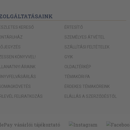
ZOLGÁLTATÁSAINK
ÉSZLETES KERESŐ
ÉRTESÍTŐ
ONTÁRUHÁZ
SZEMÉLYES ÁTVÉTEL
LŐJEGYZÉS
SZÁLLÍTÁSI FELTÉTELEK
IZESSEN KÖNYVVEL!
GYIK
ILLANATNYI ÁRAINK
OLDALTÉRKÉP
ÖNYVFELVÁSÁRLÁS
TÉMAKÖRI FA
SOMAGKÖVETÉS
ÉRDEKES TÉMAKÖREINK
ÍRLEVÉL FELIRATKOZÁS
ELÁLLÁS A SZERZŐDÉSTŐL