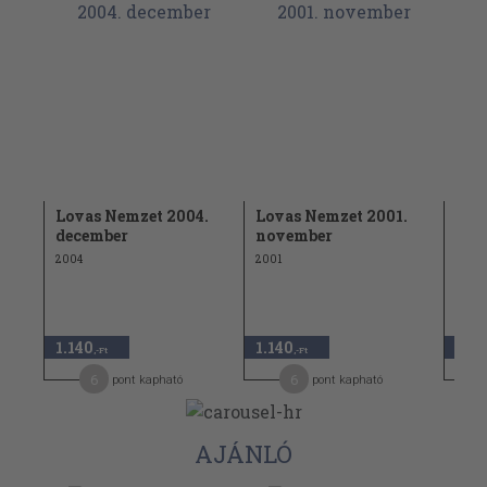
9.
Lovas Nemzet 2004.
Lovas Nemzet 2001.
Lov
december
november
nov
2004
2001
2006
1.140
1.140
1.14
,-Ft
,-Ft
6
6
pont kapható
pont kapható
AJÁNLÓ