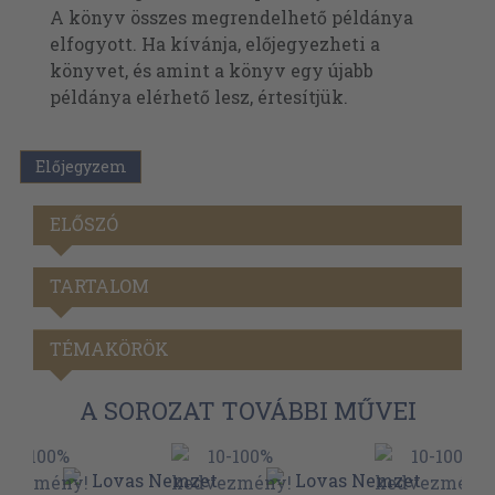
A könyv összes megrendelhető példánya
elfogyott. Ha kívánja, előjegyezheti a
könyvet, és amint a könyv egy újabb
példánya elérhető lesz, értesítjük.
Előjegyzem
ELŐSZÓ
TARTALOM
TÉMAKÖRÖK
A SOROZAT TOVÁBBI MŰVEI