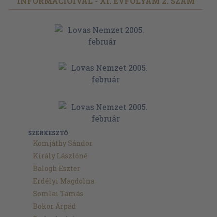
INFORMÁCIÓIVAL - XI. ÉVFOLYAM 2. SZÁM
SZERKESZTŐ
Komjáthy Sándor
Király Lászlóné
Balogh Eszter
Erdélyi Magdolna
Somlai Tamás
Bokor Árpád