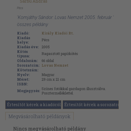
Sarbu András
Pécs
'Komjáthy Sándor: Lovas Nemzet 2005. február '
összes példány
Kiadó:
Király Kiadói Rt.
Kiadás
Pécs
helye:
Kiadás éve:
2005
Kötés
Ragasztott papírkötés
típusa:
Oldalszám:
66
oldal
Sorozatcím:
Lovas Nemzet
Kötetszám:
Nyelv:
Magyar
Méret:
29 cm x 21 cm
ISBN:
Színes fotókkal gazdagon illusztrálva.
Megjegyzés:
Posztermelléklettel.
Értesítőt kérek a kiadóról
Értesítőt kérek a sorozatról
Megvásárolható példányok
Nincs megvásárolható példány