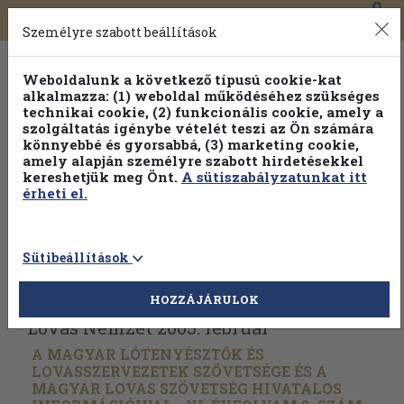
0
Toggle
Főmenü
Könyveink
navigation
Személyre szabott beállítások
Weboldalunk a következő típusú cookie-kat
alkalmazza: (1) weboldal működéséhez szükséges
technikai cookie, (2) funkcionális cookie, amely a
szolgáltatás igénybe vételét teszi az Ön számára
könnyebbé és gyorsabbá, (3) marketing cookie,
Válogasson több mint 1.000.000 kiadványunk közül
10-
amely alapján személyre szabott hirdetésekkel
100% kedvezménnyel!
kereshetjük meg Önt.
A sütiszabályzatunkat itt
érheti el.
Sütibeállítások
Vissza az előző oldalra
Válasszon példányt
HOZZÁJÁRULOK
Lovas Nemzet 2005. február
A MAGYAR LÓTENYÉSZTŐK ÉS
LOVASSZERVEZETEK SZÖVETSÉGE ÉS A
MAGYAR LOVAS SZÖVETSÉG HIVATALOS