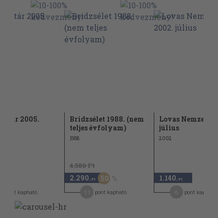
futár 2005.
Bridzsélet 1988. (nem
Lovas Nemzet 20
ius
teljes évfolyam)
július
1988
2002
4.580 Ft
2.290
1.140
50
,-Ft
,-Ft
,-Ft
11
6
pont kapható
pont kapható
pont kapható