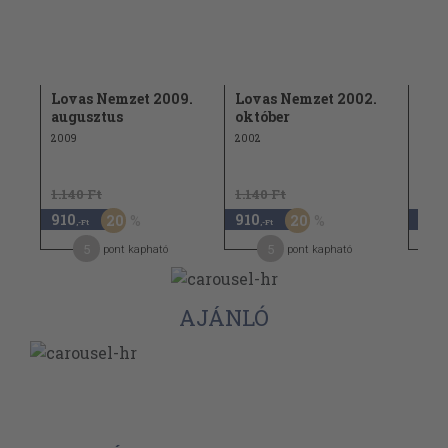
.
Lovas Nemzet 2009.
Lovas Nemzet 2002.
Lov
augusztus
október
nov
2009
2002
2006
1.140 Ft
1.140 Ft
1.14
910
910
910
20
20
,-Ft
,-Ft
,
5
5
pont kapható
pont kapható
AJÁNLÓ