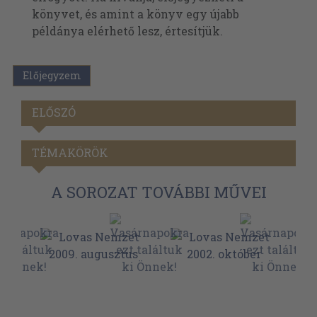
könyvet, és amint a könyv egy újabb
példánya elérhető lesz, értesítjük.
Előjegyzem
ELŐSZÓ
TÉMAKÖRÖK
A SOROZAT TOVÁBBI MŰVEI