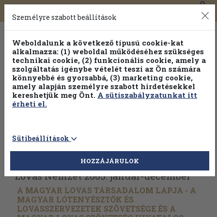
0
Toggle
Főmenü
Könyveink
navigation
Személyre szabott beállítások
Weboldalunk a következő típusú cookie-kat
alkalmazza: (1) weboldal működéséhez szükséges
technikai cookie, (2) funkcionális cookie, amely a
szolgáltatás igénybe vételét teszi az Ön számára
könnyebbé és gyorsabbá, (3) marketing cookie,
Válogasson több mint 30 000 kötet közül
amely alapján személyre szabott hirdetésekkel
Hobbi témakörökben
20% kedvezménnyel!
kereshetjük meg Önt.
A sütiszabályzatunkat itt
érheti el.
Sütibeállítások
Vissza az előző oldalra
Válasszon példányt
HOZZÁJÁRULOK
Lovas Nemzet 2005. január-december
A MAGYAR LOVAS TÁRSADALOM LAPJA - A
MAGYAR LÓTENYÉSZTŐK ÉS
LOVASSZERVEZETEK SZÖVETSÉGE ÉS A