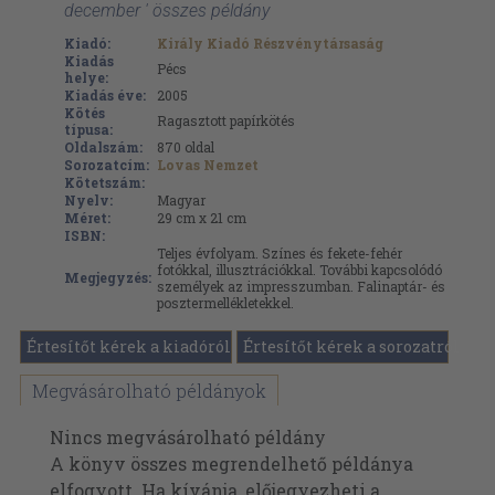
december ' összes példány
Kiadó:
Király Kiadó Részvénytársaság
Kiadás
Pécs
helye:
Kiadás éve:
2005
Kötés
Ragasztott papírkötés
típusa:
Oldalszám:
870
oldal
Sorozatcím:
Lovas Nemzet
Kötetszám:
Nyelv:
Magyar
Méret:
29 cm x 21 cm
ISBN:
Teljes évfolyam. Színes és fekete-fehér
fotókkal, illusztrációkkal. További kapcsolódó
Megjegyzés:
személyek az impresszumban. Falinaptár- és
posztermellékletekkel.
Értesítőt kérek a kiadóról
Értesítőt kérek a sorozatról
Megvásárolható példányok
Nincs megvásárolható példány
A könyv összes megrendelhető példánya
elfogyott. Ha kívánja, előjegyezheti a