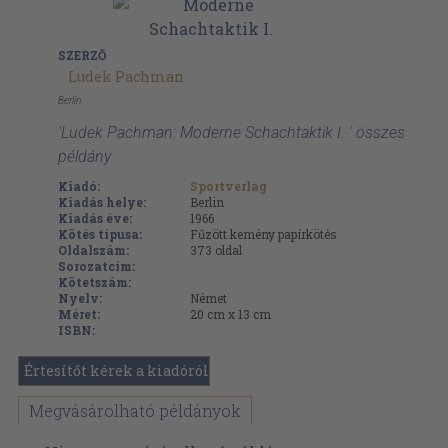
SZERZŐ
Ludek Pachman
Berlin
'Ludek Pachman: Moderne Schachtaktik I. ' összes
példány
Kiadó:
Sportverlag
Kiadás helye:
Berlin
Kiadás éve:
1966
Kötés típusa:
Fűzött kemény papírkötés
Oldalszám:
373
oldal
Sorozatcím:
Kötetszám:
Nyelv:
Német
Méret:
20 cm x 13 cm
ISBN:
Értesítőt kérek a kiadóról
Megvásárolható példányok