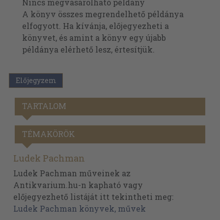
Nincs megvásárolható példány
A könyv összes megrendelhető példánya
elfogyott. Ha kívánja, előjegyezheti a
könyvet, és amint a könyv egy újabb
példánya elérhető lesz, értesítjük.
Előjegyzem
TARTALOM
TÉMAKÖRÖK
Ludek Pachman
Ludek Pachman műveinek az
Antikvarium.hu-n kapható vagy
előjegyezhető listáját itt tekintheti meg:
Ludek Pachman könyvek, művek