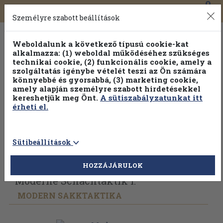
0
Toggle
Főmenü
Könyveink
navigation
Személyre szabott beállítások
Weboldalunk a következő típusú cookie-kat
alkalmazza: (1) weboldal működéséhez szükséges
technikai cookie, (2) funkcionális cookie, amely a
szolgáltatás igénybe vételét teszi az Ön számára
könnyebbé és gyorsabbá, (3) marketing cookie,
amely alapján személyre szabott hirdetésekkel
kereshetjük meg Önt.
A sütiszabályzatunkat itt
érheti el.
Sütibeállítások
Vissza az előző oldalra
Válasszon példányt
HOZZÁJÁRULOK
Moderne Schachtaktik I.
MODERN SAKKTAKTIKA