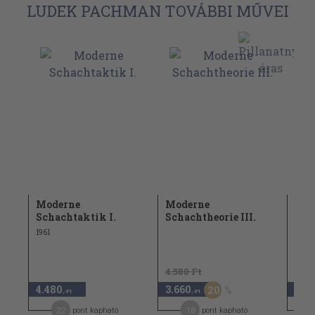
LUDEK PACHMAN TOVÁBBI MŰVEI
Moderne
Moderne
The
Schachtaktik I.
Schachtheorie III.
sac
1961
1948
4.580 Ft
6.40
4.480
3.660
3.2
20
,-Ft
,-Ft
22
18
pont kapható
pont kapható