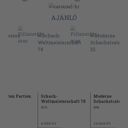
AJÁNLÓ
 besten Partien
Schach-
Moderne
Weltmeisterschaft 78
Schachstrategie I
1978
1958
Ft
4.900 Ft
12.000 Ft