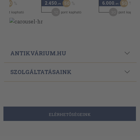
2.450
6.000
50
50
50
,-Ft
,-Ft
,-Ft
7
12
30
pont kapható
pont kapható
pont kapható
ANTIKVÁRIUM.HU
SZOLGÁLTATÁSAINK
ELÉRHETŐSÉGEINK