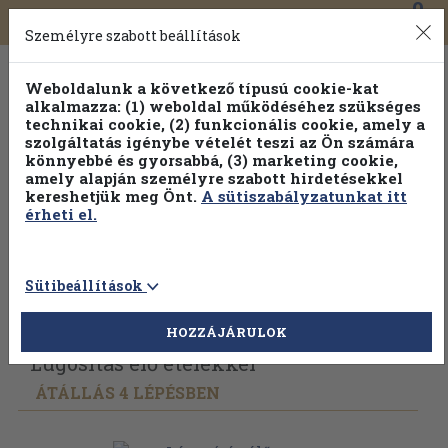
0
Toggle
Főmenü
Könyveink
navigation
Személyre szabott beállítások
Weboldalunk a következő típusú cookie-kat
alkalmazza: (1) weboldal működéséhez szükséges
technikai cookie, (2) funkcionális cookie, amely a
szolgáltatás igénybe vételét teszi az Ön számára
könnyebbé és gyorsabbá, (3) marketing cookie,
amely alapján személyre szabott hirdetésekkel
kereshetjük meg Önt.
A sütiszabályzatunkat itt
érheti el.
Sütibeállítások
Vissza az előző oldalra
Válasszon példányt
HOZZÁJÁRULOK
Lúgosítás élő ételekkel
ÁTÁLLÁS 4 LÉPÉSBEN