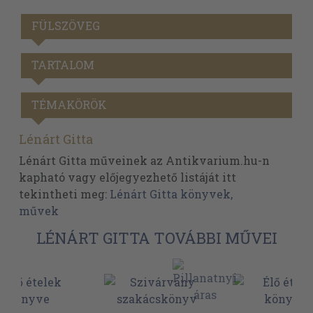
FÜLSZÖVEG
TARTALOM
TÉMAKÖRÖK
Lénárt Gitta
Lénárt Gitta műveinek az Antikvarium.hu-n
kapható vagy előjegyezhető listáját itt
tekintheti meg:
Lénárt Gitta könyvek,
művek
LÉNÁRT GITTA TOVÁBBI MŰVEI