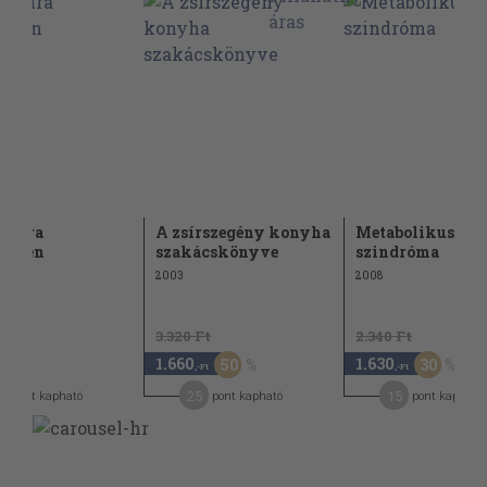
ókúra
A zsírszegény konyha
Metabolikus
yedén
szakácskönyve
szindróma
2003
2008
3.320 Ft
2.340 Ft
1.660
1.630
50
30
-Ft
,-Ft
,-Ft
25
15
pont kapható
pont kapható
pont kapható