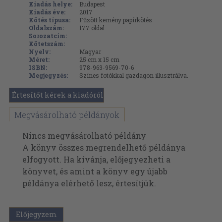
Kiadás helye:
Budapest
Kiadás éve:
2017
Kötés típusa:
Fűzött kemény papírkötés
Oldalszám:
177
oldal
Sorozatcím:
Kötetszám:
Nyelv:
Magyar
Méret:
25 cm x 15 cm
ISBN:
978-963-9569-70-6
Megjegyzés:
Színes fotókkal gazdagon illusztrálva.
Értesítőt kérek a kiadóról
Megvásárolható példányok
Nincs megvásárolható példány
A könyv összes megrendelhető példánya
elfogyott. Ha kívánja, előjegyezheti a
könyvet, és amint a könyv egy újabb
példánya elérhető lesz, értesítjük.
Előjegyzem