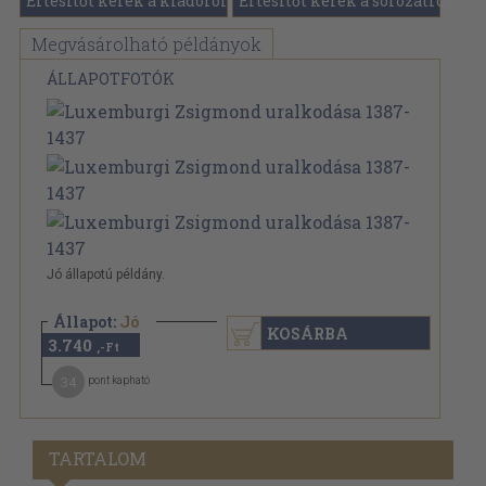
Értesítőt kérek a kiadóról
Értesítőt kérek a sorozatról
Megvásárolható példányok
ÁLLAPOTFOTÓK
Jó állapotú példány.
Állapot:
Jó
KOSÁRBA
3.740
,-Ft
34
pont kapható
TARTALOM