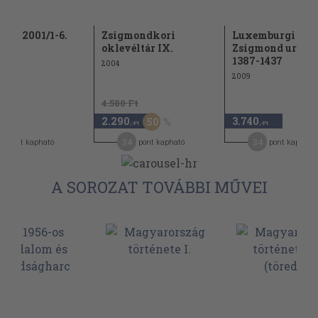
dok 2001/1-6.
Zsigmondkori
Luxemburgi
oklevéltár IX.
Zsigmond uralk
1387-1437
2004
2009
4.580 Ft
2.290
3.740
50
,-Ft
,-Ft
,-Ft
2
34
34
pont kapható
pont kapható
pont kapható
A SOROZAT TOVÁBBI MŰVEI