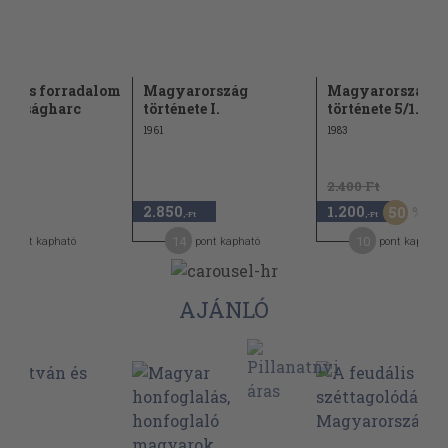
56-os forradalom
Magyarország
Magyarország
abadságharc
története I.
története 5/1. (tö
1961
1983
2.400 Ft
2.850
1.200
50
,-Ft
,-Ft
,-Ft
1
14
10
pont kapható
pont kapható
pont kapható
AJÁNLÓ