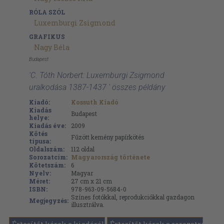
RÓLA SZÓL
Luxemburgi Zsigmond
GRAFIKUS
Nagy Béla
Budapest
'C. Tóth Norbert: Luxemburgi Zsigmond
uralkodása 1387-1437 ' összes példány
Kiadó:
Kossuth Kiadó
Kiadás
Budapest
helye:
Kiadás éve:
2009
Kötés
Fűzött kemény papírkötés
típusa:
Oldalszám:
112
oldal
Sorozatcím:
Magyarország története
Kötetszám:
6
Nyelv:
Magyar
Méret:
27 cm x 21 cm
ISBN:
978-963-09-5684-0
Színes fotókkal, reprodukciókkal gazdagon
Megjegyzés:
illusztrálva.