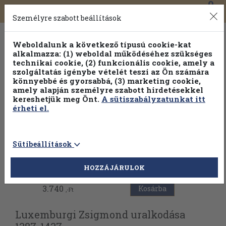
0
Toggle
Főmenü
Könyveink
navigation
Személyre szabott beállítások
Weboldalunk a következő típusú cookie-kat
alkalmazza: (1) weboldal működéséhez szükséges
technikai cookie, (2) funkcionális cookie, amely a
szolgáltatás igénybe vételét teszi az Ön számára
könnyebbé és gyorsabbá, (3) marketing cookie,
Válogasson több mint 30 000 kötet közül
amely alapján személyre szabott hirdetésekkel
Hobbi témakörökben
20% kedvezménnyel!
kereshetjük meg Önt.
A sütiszabályzatunkat itt
érheti el.
Sütibeállítások
Vissza az előző oldalra
HOZZÁJÁRULOK
3.740
Kosárba
,-Ft
Luxemburgi Zsigmond uralkodása