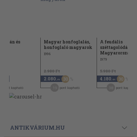
 István és
Magyar honfoglalás,
A feudális
ége
honfoglaló magyarok
széttagolódás
Magyarországo
1996
1979
2.980 Ft
5.980 Ft
2.080
4.180
30
30
,-Ft
,-Ft
,-Ft
4
19
38
pont kapható
pont kapható
pont kapható
ANTIKVÁRIUM.HU