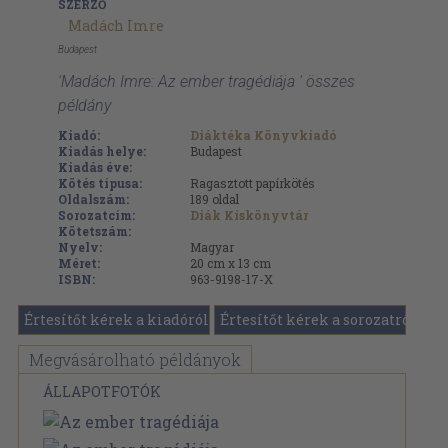
SZERZŐ
Madách Imre
Budapest
'Madách Imre: Az ember tragédiája ' összes
példány
Kiadó:
Diáktéka Könyvkiadó
Kiadás helye:
Budapest
Kiadás éve:
Kötés típusa:
Ragasztott papírkötés
Oldalszám:
189
oldal
Sorozatcím:
Diák Kiskönyvtár
Kötetszám:
Nyelv:
Magyar
Méret:
20 cm x 13 cm
ISBN:
963-9198-17-X
Értesítőt kérek a kiadóról
Értesítőt kérek a sorozatról
Megvásárolható példányok
ÁLLAPOTFOTÓK