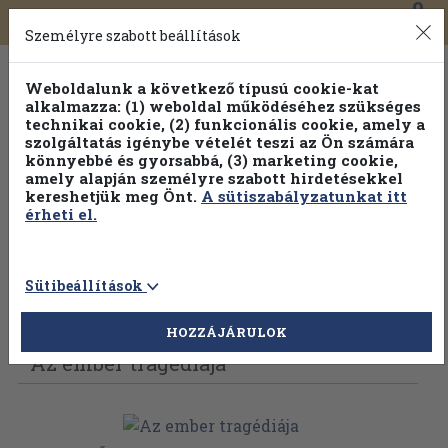
0
Toggle
Főmenü
Könyveink
navigation
Személyre szabott beállítások
Weboldalunk a következő típusú cookie-kat
alkalmazza: (1) weboldal működéséhez szükséges
technikai cookie, (2) funkcionális cookie, amely a
szolgáltatás igénybe vételét teszi az Ön számára
könnyebbé és gyorsabbá, (3) marketing cookie,
amely alapján személyre szabott hirdetésekkel
kereshetjük meg Önt.
A sütiszabályzatunkat itt
érheti el.
Sütibeállítások
Vissza az előző oldalra
Válasszon példányt
HOZZÁJÁRULOK
Az ember tragédiája