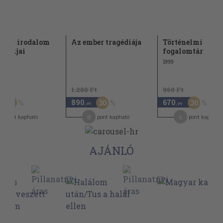
gyar irodalom
Az ember tragédiája
Történelmi
alakjai
fogalomtár
1999
t
1.280 Ft
960 Ft
890
670
60
30
30
,-Ft
,-Ft
8
6
pont kapható
pont kapható
pont kapható
AJÁNLÓ