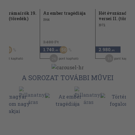
r drámaírók 19.
Az ember tragédiája
Hét évszázad ma
 II. (töredék)
versei II. (töredé
1964
1972
Ft
3.480 Ft
1.740
2.980
30
50
,-Ft
,-Ft
,-Ft
0
26
15
pont kapható
pont kapható
pont kapható
A SOROZAT TOVÁBBI MŰVEI