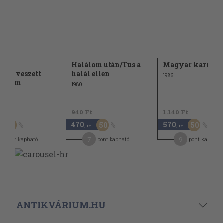
pos
Halálom után/Tus a
Magyar karrier
n/Elveszett
halál ellen
1986
dicsom
1980
t
940 Ft
1.140 Ft
470
570
30
50
50
,-Ft
,-Ft
7
9
pont kapható
pont kapható
pont kapható
ANTIKVÁRIUM.HU