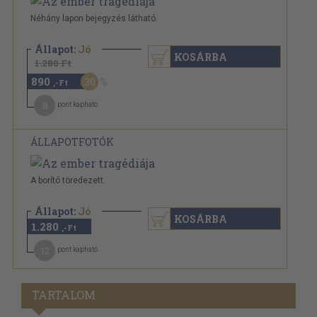
Néhány lapon bejegyzés látható.
Állapot:
Jó
KOSÁRBA
1.280 Ft
890
30
,-Ft
8
pont kapható
ÁLLAPOTFOTÓK
A borító töredezett.
Állapot:
Jó
KOSÁRBA
1.280
,-Ft
12
pont kapható
TARTALOM