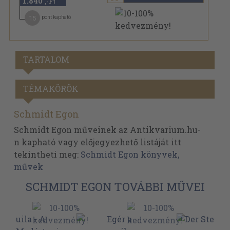
1.840
,-Ft
15
pont kapható
TARTALOM
TÉMAKÖRÖK
Schmidt Egon
Schmidt Egon műveinek az Antikvarium.hu-
n kapható vagy előjegyezhető listáját itt
tekintheti meg:
Schmidt Egon könyvek,
művek
SCHMIDT EGON TOVÁBBI MŰVEI