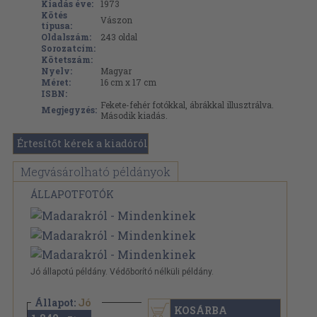
Kiadás éve:
1973
Kötés
Vászon
típusa:
Oldalszám:
243
oldal
Sorozatcím:
Kötetszám:
Nyelv:
Magyar
Méret:
16 cm x 17 cm
ISBN:
Fekete-fehér fotókkal, ábrákkal illusztrálva.
Megjegyzés:
Második kiadás.
Értesítőt kérek a kiadóról
Megvásárolható példányok
ÁLLAPOTFOTÓK
Jó állapotú példány. Védőborító nélküli példány.
Állapot:
Jó
KOSÁRBA