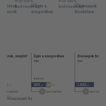
ét látok, szeplőt
Egér a zongorában
Kócsagok birod
ok
1984
1980
Ft
860 Ft
600
1.840
50
30
,-Ft
,-Ft
5
17
pont kapható
pont kapható
pont kapható