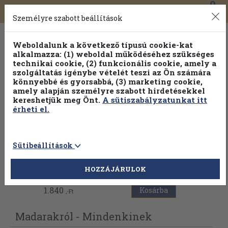
0
Toggle
Főmenü
Könyveink
navigation
Személyre szabott beállítások
Weboldalunk a következő típusú cookie-kat
alkalmazza: (1) weboldal működéséhez szükséges
technikai cookie, (2) funkcionális cookie, amely a
szolgáltatás igénybe vételét teszi az Ön számára
könnyebbé és gyorsabbá, (3) marketing cookie,
Válogasson több mint 1.000.000 kiadványunk közül
10-
amely alapján személyre szabott hirdetésekkel
100% kedvezménnyel!
kereshetjük meg Önt.
A sütiszabályzatunkat itt
érheti el.
Sütibeállítások
Vissza az előző oldalra
HOZZÁJÁRULOK
1.840
Kosárba
,-Ft
Madarakról - Mindenkinek