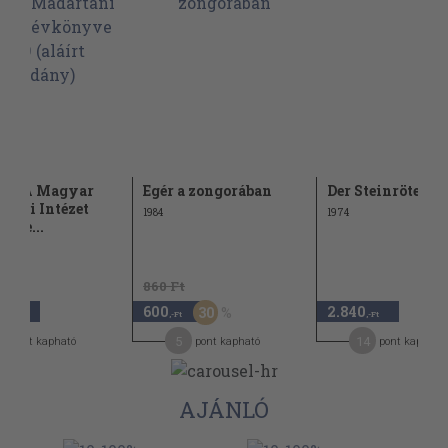
a - A Magyar
Egér a zongorában
Der Steinrötel
tani Intézet
1984
1974
yve...
860 Ft
0
600
2.840
30
,-Ft
,-Ft
,-Ft
0
5
14
pont kapható
pont kapható
pont kapható
AJÁNLÓ