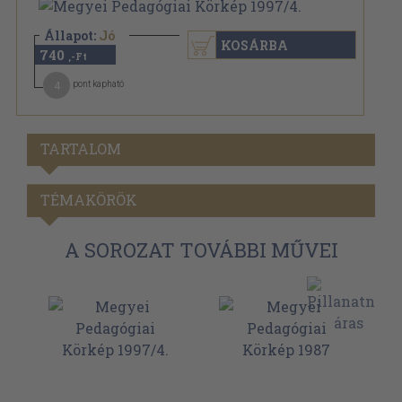
Állapot:
Jó
KOSÁRBA
740
,-Ft
4
pont kapható
TARTALOM
TÉMAKÖRÖK
A SOROZAT TOVÁBBI MŰVEI