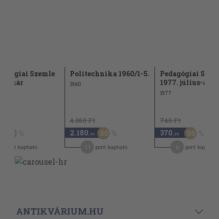
dagógiai Szemle
Politechnika 1960/1-5.
Pedagógiai Szem
 január
1977. július-aug
1960
1977
Ft
4.360 Ft
740 Ft
2.180
370
50
50
50
,-Ft
,-Ft
11
6
pont kapható
pont kapható
pont kapható
ANTIKVÁRIUM.HU