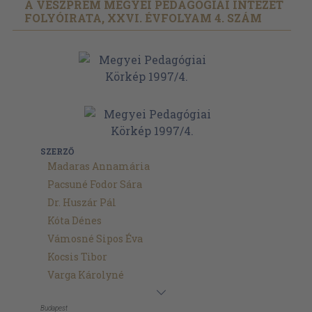
A VESZPRÉM MEGYEI PEDAGÓGIAI INTÉZET
FOLYÓIRATA, XXVI. ÉVFOLYAM 4. SZÁM
SZERZŐ
Madaras Annamária
Pacsuné Fodor Sára
Dr. Huszár Pál
Kóta Dénes
Vámosné Sipos Éva
Kocsis Tibor
Varga Károlyné
Budapest