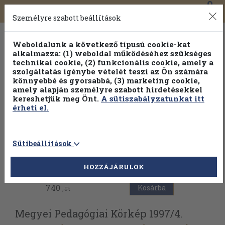
0
Toggle
Főmenü
Könyveink
navigation
Személyre szabott beállítások
Weboldalunk a következő típusú cookie-kat
alkalmazza: (1) weboldal működéséhez szükséges
technikai cookie, (2) funkcionális cookie, amely a
szolgáltatás igénybe vételét teszi az Ön számára
könnyebbé és gyorsabbá, (3) marketing cookie,
amely alapján személyre szabott hirdetésekkel
kereshetjük meg Önt.
A sütiszabályzatunkat itt
érheti el.
Sütibeállítások
Vissza az előző oldalra
HOZZÁJÁRULOK
740
Kosárba
,-Ft
Megyei Pedagógiai Körkép 1997/
4.