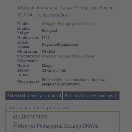
'Madaras Annamária: Megyei Pedagógiai Körkép
1997/4. ' összes példány
Kiadó:
Megyei Pedagógiai Intézet
Kiadás
Budapest
helye:
Kiadás éve:
1997
Kötés
Ragasztott papírkötés
típusa:
Oldalszám:
94
oldal
Sorozatcím:
Megyei Pedagógiai Körkép
Kötetszám:
Nyelv:
Magyar
Méret:
24 cm x 17 cm
ISBN:
Fekete-fehér illusztrációkat tartalmaz.
Megjegyzés:
Megjelenik kéthavonta.
Értesítőt kérek a kiadóról
Értesítőt kérek a sorozatról
Megvásárolható példányok
ÁLLAPOTFOTÓK