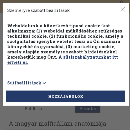
0
Toggle
Főmenü
Könyveink
navigation
Személyre szabott beállítások
Weboldalunk a következő típusú cookie-kat
alkalmazza: (1) weboldal működéséhez szükséges
technikai cookie, (2) funkcionális cookie, amely a
szolgáltatás igénybe vételét teszi az Ön számára
könnyebbé és gyorsabbá, (3) marketing cookie,
Válogasson több mint 30 000 kötet közül
amely alapján személyre szabott hirdetésekkel
Hobbi témakörökben
20% kedvezménnyel!
kereshetjük meg Önt.
A sütiszabályzatunkat itt
érheti el.
Sütibeállítások
Vissza az előző oldalra
HOZZÁJÁRULOK
8.400
Kosárba
,-Ft
A magyar maffiaállam anatómiája