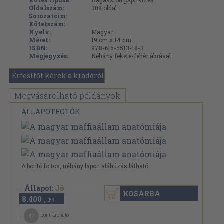
Kötés típusa:
Ragasztott papírkötés
Oldalszám:
308
oldal
Sorozatcím:
Kötetszám:
Nyelv:
Magyar
Méret:
19 cm x 14 cm
ISBN:
978-615-5513-18-3
Megjegyzés:
Néhány fekete-fehér ábrával.
Értesítőt kérek a kiadóról
Megvásárolható példányok
ÁLLAPOTFOTÓK
A borító foltos, néhány lapon aláhúzás látható.
Állapot:
Jó
KOSÁRBA
8.400
,-Ft
42
pont kapható