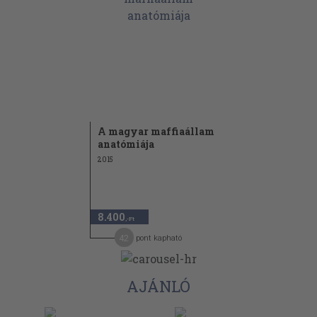
A magyar maffiaállam
anatómiája
2015
8.400
,-Ft
42
pont kapható
AJÁNLÓ