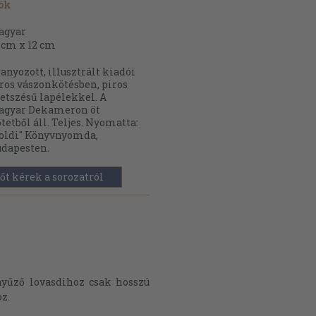
ók
agyar
 cm x 12 cm
anyozott, illusztrált kiadói
ros vászonkötésben, piros
tszésű lapélekkel. A
agyar Dekameron öt
tetből áll. Teljes. Nyomatta:
oldi" Könyvnyomda,
dapesten.
őt kérek a sorozatról
ényűző lovasdihoz csak hosszú
z.