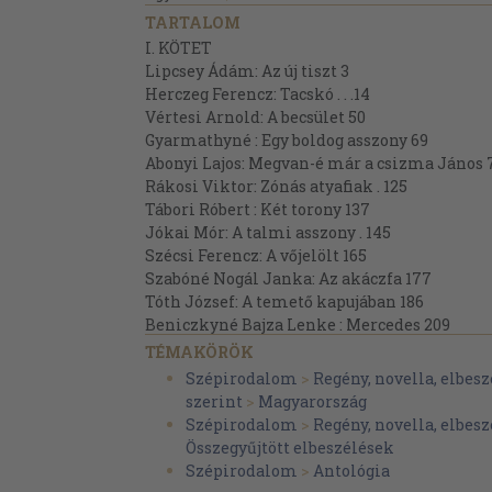
TARTALOM
I. KÖTET
Lipcsey Ádám: Az új tiszt 3
Herczeg Ferencz: Tacskó . . .14
Vértesi Arnold: A becsület 50
Gyarmathyné : Egy boldog asszony 69
Abonyi Lajos: Megvan-é már a csizma János 
Rákosi Viktor: Zónás atyafiak . 125
Tábori Róbert : Két torony 137
Jókai Mór: A talmi asszony . 145
Szécsi Ferencz: A vőjelölt 165
Szabóné Nogál Janka: Az akáczfa 177
Tóth József: A temető kapujában 186
Beniczkyné Bajza Lenke : Mercedes 209
Lanka Gusztáv: Az eltévedt csók 227
TÉMAKÖRÖK
Gabányi Árpád: A tolvaj . . 255
Szépirodalom
>
Regény, novella, elbesz
II. KÖTET
szerint
>
Magyarország
Bródy Sándor; A bölény 1
Szépirodalom
>
Regény, novella, elbesz
Madarassy László: A »Volna« 21
Összegyűjtött elbeszélések
Borostyáni Nándor: Az utolsó toborzás 34
Szépirodalom
>
Antológia
Gyulai Ferencz: A palotaőrök 47