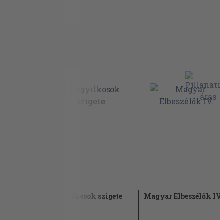
Szabó Endre: Vándorló uraság 129
Sikor Margit: Tigris ur vacsorát ád 145
Palotás Fausztin: Egy folt a derűben 167
Adorján Sándor: Sárika 183
Beöthy Zsolt: Az uj család 193
Sziklay János: Nem lehetünk egyenlők a világo
Kálnoki Izor: Örömhír a börtönben 249
Kozma Andor: János bácsi 257
Bodnár Zsigmond: Az ingyenélő 263
Bekcsics Gusztávné: Egy kisebb lakásom földs
Csak tréfa volt 289
Kabos Ede: Kis komédiások 307
Prém József: Az almás-szürke . .321
IV. KÖTET
Sebők Zsigmond: A második Világos . . . .. . 1
Scossa Dezső: Az Angyal 23
Szalóczy Bertalan: A perjési Laposról 33
Kisfaludy Atala: A nagymama kukulája . . . . 5
Márkus József: Mikor Ámor lakást keres 77
 falvédőre
Öngyilkosok szigete
Magyar Elbeszélők IV
G. Büttner Júlia : A rozsok közt . . . . . . 89
2006
Tóth Béla: Gül-Baba . . . 97