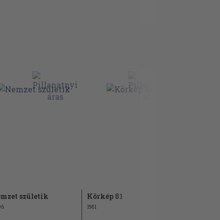
mzet születik
Körkép 81
Körkép 75
06
1981
1975