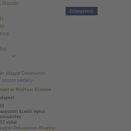
Kálmán
Előjegyzem
lt
ás
Géza
dor
án: Magyar Dekameron-
 ' összes példány
nger és Wolfner Kiadása
udapest
93
anyozott kiadói egész
szonkötés
657
oldal
agyar Dekameron-Magyar