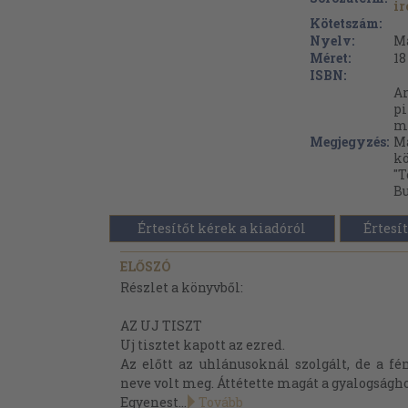
ir
Kötetszám:
Nyelv:
M
Méret:
18
ISBN:
Ar
pi
me
Megjegyzés:
M
kö
"T
Bu
Értesítőt kérek a kiadóról
Értesít
ELŐSZÓ
Részlet a könyvből:
AZ UJ TISZT
Uj tisztet kapott az ezred.
Az előtt az uhlánusoknál szolgált, de a f
neve volt meg. Áttétette magát a gyalogságho
Egyenest...
Tovább