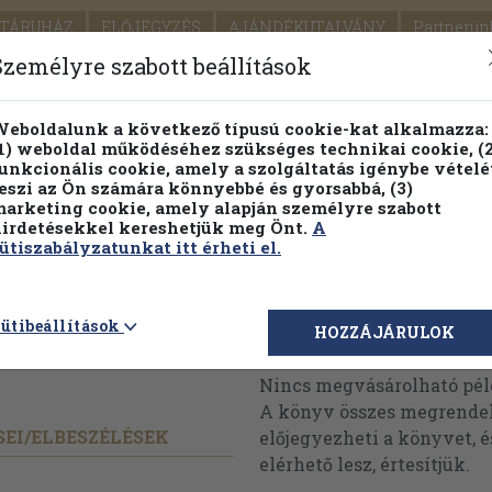
TÁRUHÁZ
ELŐJEGYZÉS
AJÁNDÉKUTALVÁNY
Partnerün
SZÁLLÍTÁS
SEGÍTSÉG
Személyre szabott beállítások
1.
Részletes kereső
Témaköri fa
eboldalunk a következő típusú cookie-kat alkalmazza:
1) weboldal működéséhez szükséges technikai cookie, (2
KIADV
unkcionális cookie, amely a szolgáltatás igénybe vételé
LEGNA
eszi az Ön számára könnyebbé és gyorsabbá, (3)
arketing cookie, amely alapján személyre szabott
PILLANATNYI ÁRAINK
FENNTARTHATÓ OLVASMÁN
irdetésekkel kereshetjük meg Önt.
A
ütiszabályzatunkat itt érheti el.
ron-
ütibeállítások
Megvásárolható 
HOZZÁJÁRULOK
Nincs megvásárolható pé
A könyv összes megrendelh
EI/
ELBESZÉLÉSEK
előjegyezheti a könyvet, 
elérhető lesz, értesítjük.