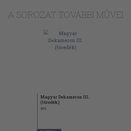
A SOROZAT TOVÁBBI MŰVEI
. 161
zter-éje , 17
Magyar Dekameron III.
(töredék)
1893
tésnap . 73