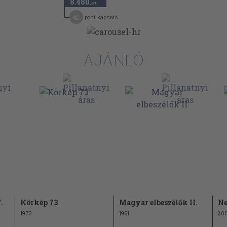
8.480
,-Ft
42
pont kapható
AJÁNLÓ
n . . . 226
zinti bérlője -
3
.
Körkép 73
Magyar elbeszélők II.
Ne
1973
1961
20