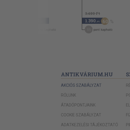
Kvassay Ede: Mások kocsiján . . . 114
Márkus Miksa: »Madmoisel Mouche« 152
Bodon József: Az árny . . . . 161
3.480 Ft
Gárdonyi Géza: A nagyapó . ... . . . . .203
3.480
1.390
60
,-Ft
,-Ft
Szomaházy István: A kis Ervin 209
28
11
pont kapható
pont kapható
Toros Tivadar: Férj az asszony útjában 219
Bársony István: Egy sánta lábról . . . 225
Ambrozovics Dezső: Lidérczfény 239
Szépfaludy Ő. Ferencz: Bizonyosan gróf lesz 2
Radó Antal: »Ut« vagy »at« 281
Petelei István: Árva Lotti . . . . . . . 289
Ete Reiner Zsigmond: Vak Laji 310
ANTIKVÁRIUM.HU
S
Futó Ferencz: Gyanú alatt . 319
Békefy Antal: Pokol 336
AKCIÓS SZABÁLYZAT
R
Herman Ottóné: Szedjünk ibolyát 345
V. KÖTET
RÓLUNK
P
Baksay Sándor: Recipe 1
Munkácsy Kálmán: A vörös fonál 22
ÁTADÓPONTJAINK
E
Péter Dénes: A legkisebb 39
COOKIE SZABÁLYZAT
F
Gonda Dezső: A takarodó 44
Kada Elek: A betű 56
ADATKEZELÉSI TÁJÉKOZTATÓ
P
Tolnai Lajos: Hát nem bánom! . 65