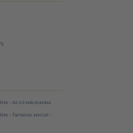
73
élés
>
Az író származása
élés
>
Tartalom szerint
>