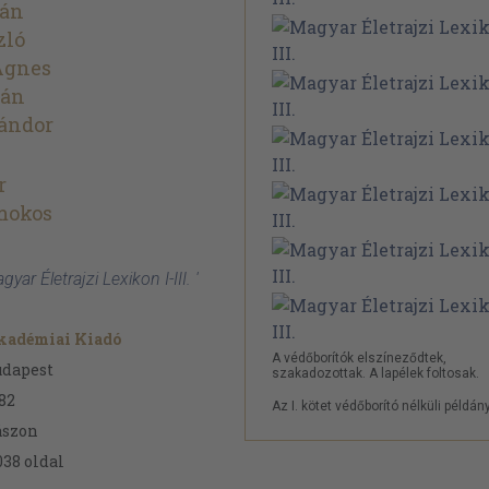
ván
zló
Ágnes
tán
ándor
r
mokos
gyar Életrajzi Lexikon I-III. '
kadémiai Kiadó
A védőborítók elszíneződtek,
udapest
szakadozottak. A lapélek foltosak.
82
Az I. kötet védőborító nélküli példány
ászon
038
oldal