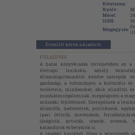
Kötetszám:
Nyelv:
M
Méret:
24
ISBN:
96
Fe
Megjegyzés:
il
Értesítőt kérek a kiadóról
FÜLSZÖVEG
A hazai könyvkiadás történetében ez a 
életrajzi lexikokn, amely bemuta
államalapításunktól kezdve szerepük vol
gazdasági, a tudományos, a kulturális és
területein, mindazokat, akik elindítói é
munkásmozgalomnak, megalapozói a magya
műszaki fejlődésnek. Szerepelnek a lexiko
államfők, hadvezérek, politikusok, egyhá
ipari úttörők, mecénások, forradalmáro
újságírók, artisták, utazók, orvosok,
kalandorok és betyárok is.
A régebbi korokból főleg a jelentősebb 