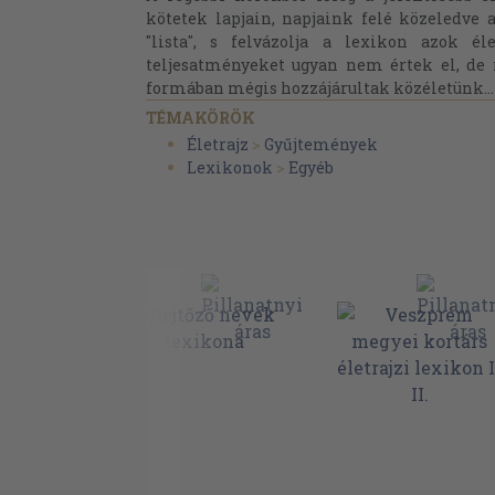
kötetek lapjain, napjaink felé közeledve
"lista", s felvázolja a lexikon azok él
teljesatményeket ugyan nem értek el, d
formában mégis hozzájárultak közéletünk..
TÉMAKÖRÖK
Életrajz
>
Gyűjtemények
Lexikonok
>
Egyéb