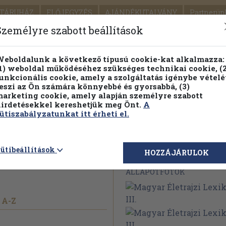
TÁRUHÁZ
ELŐJEGYZÉS
AJÁNDÉKUTALVÁNY
Partnerün
SZÁLLÍTÁS
SEGÍTSÉG
Személyre szabott beállítások
1.
Részletes kereső
Témaköri fa
eboldalunk a következő típusú cookie-kat alkalmazza:
1) weboldal működéséhez szükséges technikai cookie, (2
KIADV
unkcionális cookie, amely a szolgáltatás igénybe vételé
LEGNA
eszi az Ön számára könnyebbé és gyorsabbá, (3)
arketing cookie, amely alapján személyre szabott
PILLANATNYI ÁRAINK
FENNTARTHATÓ OLVASMÁN
irdetésekkel kereshetjük meg Önt.
A
ütiszabályzatunkat itt érheti el.
 Lexikon I-
ütibeállítások
Megvásárolható 
HOZZÁJÁRULOK
ÁLLAPOTFOTÓK
 A-Z