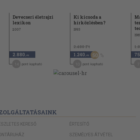
Devecseri életrajzi
Ki kicsoda a
Ma
lexikon
hírközlésben?
te
te
2007
1993
198
2.480 Ft
1.
2.880
1.240
75
50
,-Ft
,-Ft
14
10
7
pont kapható
pont kapható
ZOLGÁLTATÁSAINK
ÉSZLETES KERESŐ
ÉRTESÍTŐ
ONTÁRUHÁZ
SZEMÉLYES ÁTVÉTEL