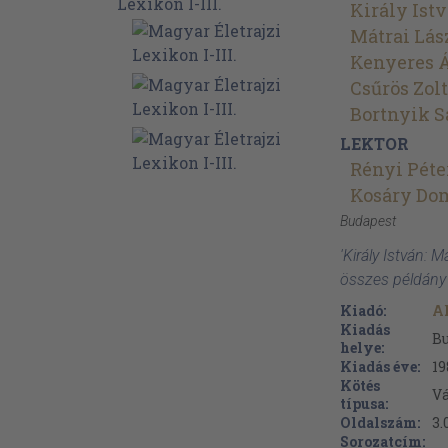
Király Ist
Mátrai Lás
Kenyeres 
Csűrös Zol
Bortnyik S
LEKTOR
Rényi Péte
Kosáry Do
Budapest
'Király István: Ma
összes példány
Kiadó:
A
Kiadás
B
helye:
Kiadás éve:
19
Kötés
V
típusa:
Oldalszám:
3.
Sorozatcím: