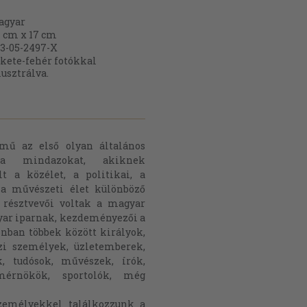
agyar
 cm x 17 cm
3-05-2497-X
kete-fehér fotókkal
lusztrálva.
mű az első olyan általános
tja mindazokat, akiknek
t a közélet, a politikai, a
 a művészeti élet különböző
s résztvevői voltak a magyar
r iparnak, kezdeményezői a
nban többek között királyok,
zi személyek, üzletemberek,
k, tudósok, művészek, írók,
 mérnökök, sportolók, még
személyekkel találkozzunk a