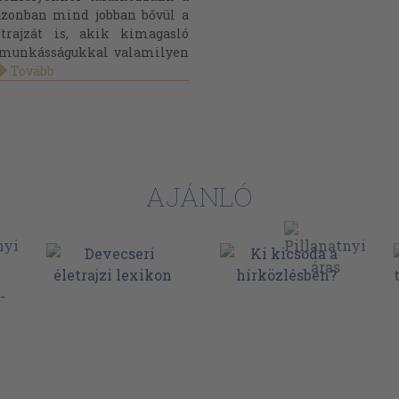
 azonban mind jobban bővül a
etrajzát is, akik kimagasló
e munkásságukkal valamilyen
.
Tovább
AJÁNLÓ