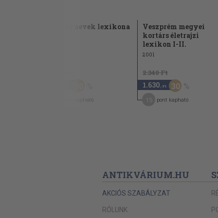
Rejtőző nevek lexikona
Veszprém megyei
omány és
kortárs életrajzi
2000
lexikon I-II.
2001
1.140 Ft
2.340 Ft
790
1.630
30
30
,-Ft
,-Ft
7
15
pont kapható
pont kapható
ANTIKVÁRIUM.HU
S
AKCIÓS SZABÁLYZAT
R
RÓLUNK
P