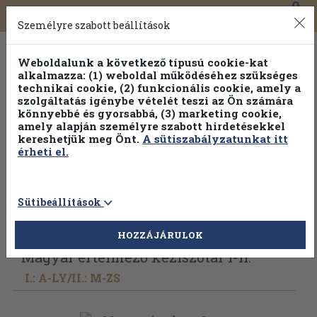
0
Toggle
Főmenü
Könyveink
navigation
Személyre szabott beállítások
Weboldalunk a következő típusú cookie-kat
alkalmazza: (1) weboldal működéséhez szükséges
technikai cookie, (2) funkcionális cookie, amely a
szolgáltatás igénybe vételét teszi az Ön számára
könnyebbé és gyorsabbá, (3) marketing cookie,
Válogasson több mint 1.000.000 kiadványunk közül
10-
amely alapján személyre szabott hirdetésekkel
100% kedvezménnyel!
kereshetjük meg Önt.
A sütiszabályzatunkat itt
érheti el.
Sütibeállítások
Vissza az előző oldalra
Válasszon példányt
HOZZÁJÁRULOK
Magyar értelmező kéziszótár I-II.
I.: A-LY/
II.: M-ZS