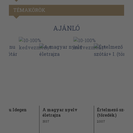
TÉMAKÖRÖK
AJÁNLÓ
sznu Idegen
A magyar nyelv
Értelmező szótár+
r
életrajza
(töredék)
1937
2007