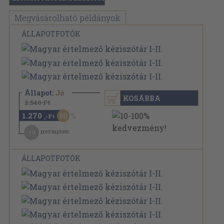
Megvásárolható példányok
ÁLLAPOTFOTÓK
Állapot:
Jó
KOSÁRBA
2.540 Ft
1.270
50
,-Ft
19
pont kapható
ÁLLAPOTFOTÓK