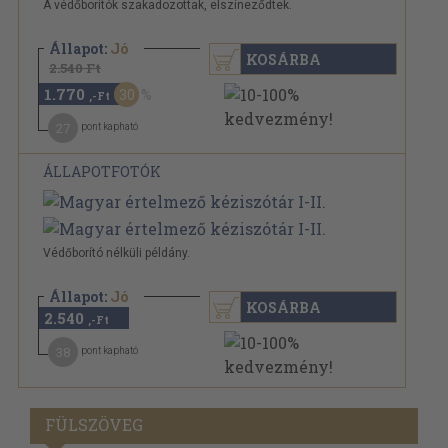
A védőborítók szakadozottak, elszíneződtek.
Állapot:
Jó
KOSÁRBA
2.540 Ft
1.770
30
,-Ft
27
pont kapható
ÁLLAPOTFOTÓK
Védőborító nélküli példány.
Állapot:
Jó
KOSÁRBA
2.540
,-Ft
38
pont kapható
FÜLSZÖVEG