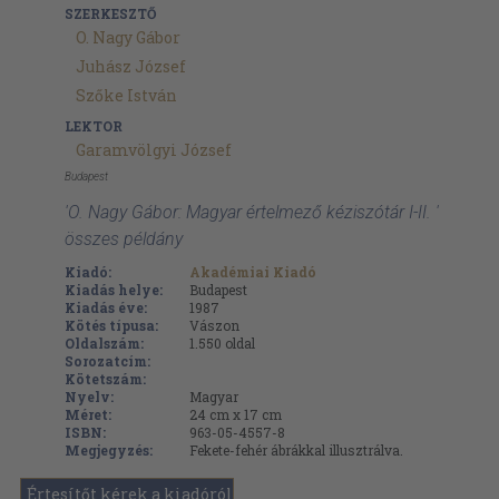
SZERKESZTŐ
O. Nagy Gábor
Juhász József
Szőke István
LEKTOR
Garamvölgyi József
Budapest
'O. Nagy Gábor: Magyar értelmező kéziszótár I-II. '
összes példány
Kiadó:
Akadémiai Kiadó
Kiadás helye:
Budapest
Kiadás éve:
1987
Kötés típusa:
Vászon
Oldalszám:
1.550
oldal
Sorozatcím:
Kötetszám:
Nyelv:
Magyar
Méret:
24 cm x 17 cm
ISBN:
963-05-4557-8
Megjegyzés:
Fekete-fehér ábrákkal illusztrálva.
Értesítőt kérek a kiadóról