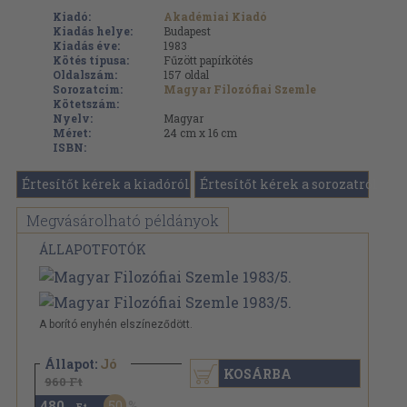
Kiadó:
Akadémiai Kiadó
Kiadás helye:
Budapest
Kiadás éve:
1983
Kötés típusa:
Fűzött papírkötés
Oldalszám:
157
oldal
Sorozatcím:
Magyar Filozófiai Szemle
Kötetszám:
Nyelv:
Magyar
Méret:
24 cm x 16 cm
ISBN:
Értesítőt kérek a kiadóról
Értesítőt kérek a sorozatról
Megvásárolható példányok
ÁLLAPOTFOTÓK
A borító enyhén elszíneződött.
Állapot:
Jó
KOSÁRBA
960 Ft
480
50
,-Ft