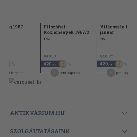
osság 1987.
Filozófiai
Világosság 1989.
közlemények 1967/2.
január
1967
1989
t
840 Ft
840 Ft
420
420
50
50
50
,-Ft
,-Ft
2
2
pont kapható
pont kapható
pont kapható
ANTIKVÁRIUM.HU
SZOLGÁLTATÁSAINK