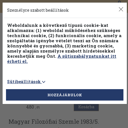
0
Toggle
Főmenü
Könyveink
navigation
Személyre szabott beállítások
Weboldalunk a következő típusú cookie-kat
alkalmazza: (1) weboldal működéséhez szükséges
technikai cookie, (2) funkcionális cookie, amely a
szolgáltatás igénybe vételét teszi az Ön számára
könnyebbé és gyorsabbá, (3) marketing cookie,
amely alapján személyre szabott hirdetésekkel
kereshetjük meg Önt.
A sütiszabályzatunkat itt
érheti el.
Sütibeállítások
Vissza az előző oldalra
HOZZÁJÁRULOK
480
Kosárba
,-Ft
Magyar Filozófiai Szemle 1983/
5.