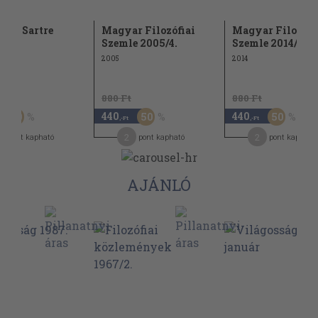
s és Sartre
Magyar Filozófiai
Magyar Filozófi
Szemle 2005/4.
Szemle 2014/3.
2005
2014
Ft
880 Ft
880 Ft
440
440
50
50
50
,-Ft
,-Ft
2
2
pont kapható
pont kapható
pont kapható
AJÁNLÓ