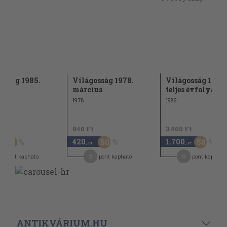
osság 1985.
Világosság 1978.
Világosság 1986
ius
március
teljes évfolyam)
1978
1986
t
840 Ft
3.400 Ft
420
1.700
60
50
50
,-Ft
,-Ft
3
9
pont kapható
pont kapható
pont kapható
ANTIKVÁRIUM.HU