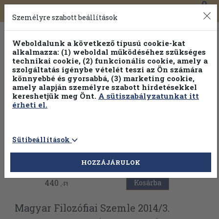
0
Toggle
Főmenü
Könyveink
navigation
Személyre szabott beállítások
Weboldalunk a következő típusú cookie-kat
alkalmazza: (1) weboldal működéséhez szükséges
technikai cookie, (2) funkcionális cookie, amely a
szolgáltatás igénybe vételét teszi az Ön számára
könnyebbé és gyorsabbá, (3) marketing cookie,
amely alapján személyre szabott hirdetésekkel
kereshetjük meg Önt.
A sütiszabályzatunkat itt
érheti el.
Sütibeállítások
Vissza az előző oldalra
HOZZÁJÁRULOK
440
Kosárba
,-Ft
Magyar Filozófiai Szemle 2014/
3.