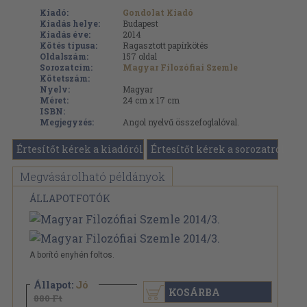
Kiadó:
Gondolat Kiadó
Kiadás helye:
Budapest
Kiadás éve:
2014
Kötés típusa:
Ragasztott papírkötés
Oldalszám:
157
oldal
Sorozatcím:
Magyar Filozófiai Szemle
Kötetszám:
Nyelv:
Magyar
Méret:
24 cm x 17 cm
ISBN:
Megjegyzés:
Angol nyelvű összefoglalóval.
Értesítőt kérek a kiadóról
Értesítőt kérek a sorozatról
Megvásárolható példányok
ÁLLAPOTFOTÓK
A borító enyhén foltos.
Állapot:
Jó
KOSÁRBA
880 Ft