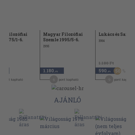
r Filozófiai
Magyar Filozófiai
Lukács és Sartre
e 1975/1-6.
Szemle 1995/5-6.
1984
1995
1.180 Ft
1.180
590
50
,-Ft
,-Ft
,-Ft
7
6
9
pont kapható
pont kapható
pont kapható
AJÁNLÓ