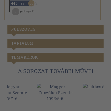
440
50
,-Ft
2
pont kapható
FÜLSZÖVEG
TARTALOM
TÉMAKÖRÖK
A SOROZAT TOVÁBBI MŰVEI