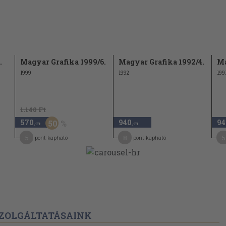
 a Nógrád
63
újjáépítés
65
.
Magyar Grafika 1999/6.
Magyar Grafika 1992/4.
Ma
etése a
66
1999
1992
199
dai
68
1.140 Ft
73
570
940
94
50
,-Ft
,-Ft
aipari szakán
74
5
8
5
pont kapható
pont kapható
jegyzéke
77
an
oztató
78
ZOLGÁLTATÁSAINK