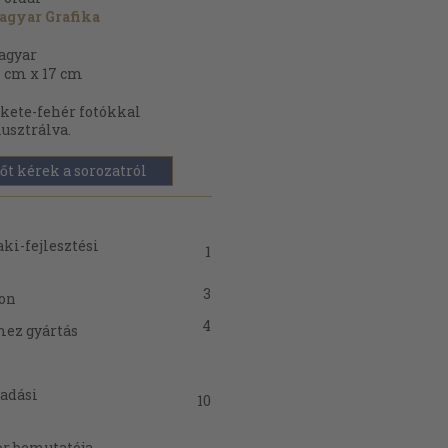
agyar Grafika
agyar
 cm x 17 cm
kete-fehér fotókkal
lusztrálva.
őt kérek a sorozatról
ki-fejlesztési
1
3
gon
4
mez gyártás
tadási
10
or bemutatója