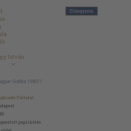
f
Előjegyzem
os
n
ula
ló
gy István
agyar Grafika 1980/1. '
pkiadó Vállalat
udapest
80
gasztott papírkötés
9
oldal