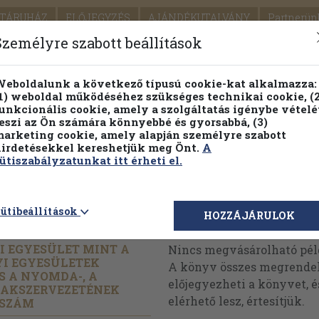
TÁRUHÁZ
ELŐJEGYZÉS
AJÁNDÉKUTALVÁNY
Partnerün
SZÁLLÍTÁS
SEGÍTSÉG
Személyre szabott beállítások
Részletes kereső
Témaköri fa
eboldalunk a következő típusú cookie-kat alkalmazza:
1) weboldal működéséhez szükséges technikai cookie, (2
unkcionális cookie, amely a szolgáltatás igénybe vételé
eszi az Ön számára könnyebbé és gyorsabbá, (3)
arketing cookie, amely alapján személyre szabott
PILLANATNYI ÁRAINK
FENNTARTHATÓ OLVASMÁN
irdetésekkel kereshetjük meg Önt.
A
ütiszabályzatunkat itt érheti el.
1980/
1.
ütibeállítások
Megvásárolható 
HOZZÁJÁRULOK
I EGYESÜLET MINT A
Nincs megvásárolható pé
I EGYESÜLETEK
A könyv összes megrendelh
S A NYOMDA-, A
előjegyezheti a könyvet, 
SZAKSZERVEZETÉNEK
elérhető lesz, értesítjük.
 SZÁM