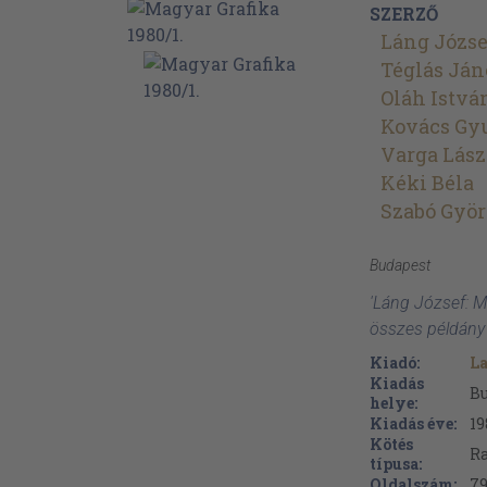
SZERZŐ
Láng Józse
Téglás Ján
Oláh Istvá
Kovács Gy
Varga Lász
Kéki Béla
Szabó Györ
Budapest
'Láng József: M
összes példány
Kiadó:
La
Kiadás
B
helye:
Kiadás éve:
19
Kötés
Ra
típusa:
Oldalszám:
7