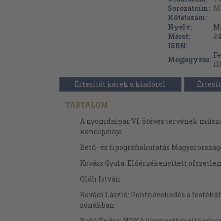
Sorozatcím:
M
Kötetszám:
Nyelv:
M
Méret:
24
ISBN:
Fe
Megjegyzés:
il
Értesítőt kérek a kiadóról
Értesít
TARTALOM
A nyomdaipar VI. ötéves tervének műsza
koncepciója
Betű- és tipográfiakutatás Magyarorszá
Kovács Gyula: Előérzékenyített ofszetle
Oláh István:
Kovács László: Pontnövekedés a festéká
zónákban
Radó Endre: NDK könyvtestkészítő géps