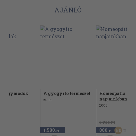
AJÁNLÓ
 gyógymódok
A gyógyító természet
Homeopátia
napjainkban
2006
2006
1.760 Ft
1.580
880
50
,-Ft
,-Ft