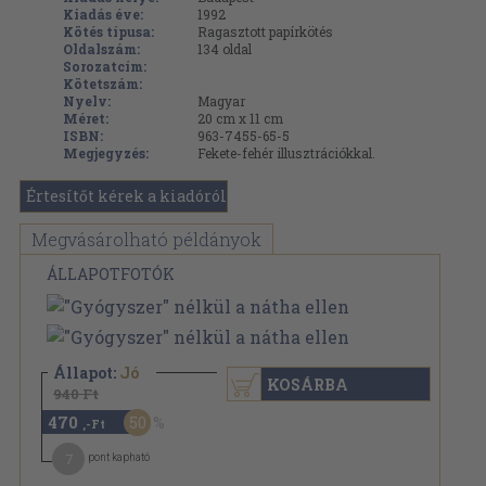
Kiadás éve:
1992
Kötés típusa:
Ragasztott papírkötés
Oldalszám:
134
oldal
Sorozatcím:
Kötetszám:
Nyelv:
Magyar
Méret:
20 cm x 11 cm
ISBN:
963-7455-65-5
Megjegyzés:
Fekete-fehér illusztrációkkal.
Értesítőt kérek a kiadóról
Megvásárolható példányok
ÁLLAPOTFOTÓK
Állapot:
Jó
KOSÁRBA
940 Ft
470
50
,-Ft
7
pont kapható