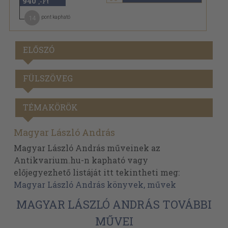
940
,-Ft
14
pont kapható
ELŐSZÓ
FÜLSZÖVEG
TÉMAKÖRÖK
Magyar László András
Magyar László András műveinek az
Antikvarium.hu-n kapható vagy
előjegyezhető listáját itt tekintheti meg:
Magyar László András könyvek, művek
MAGYAR LÁSZLÓ ANDRÁS TOVÁBBI
MŰVEI