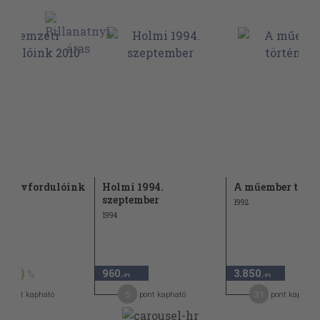
ti évfordulóink
Holmi 1994.
A műember törté
szeptember
1992
1994
Ft
960
3.850
50
,-Ft
,-Ft
5
31
pont kapható
pont kapható
pont kapható