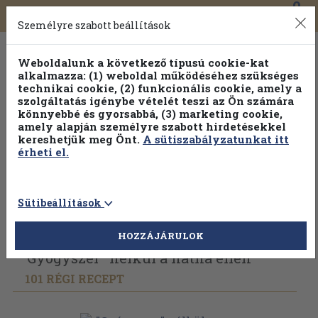
0
Toggle
Főmenü
Könyveink
navigation
Személyre szabott beállítások
Weboldalunk a következő típusú cookie-kat
alkalmazza: (1) weboldal működéséhez szükséges
technikai cookie, (2) funkcionális cookie, amely a
szolgáltatás igénybe vételét teszi az Ön számára
könnyebbé és gyorsabbá, (3) marketing cookie,
amely alapján személyre szabott hirdetésekkel
kereshetjük meg Önt.
A sütiszabályzatunkat itt
érheti el.
Sütibeállítások
Vissza az előző oldalra
Válasszon példányt
HOZZÁJÁRULOK
"Gyógyszer" nélkül a nátha ellen
101 RÉGI RECEPT