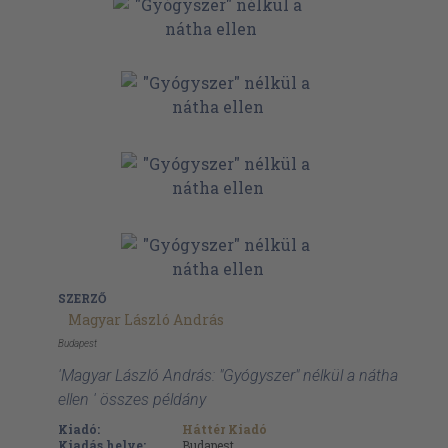
SZERZŐ
Magyar László András
Budapest
'Magyar László András: "Gyógyszer" nélkül a nátha
ellen ' összes példány
Kiadó:
Háttér Kiadó
Kiadás helye:
Budapest