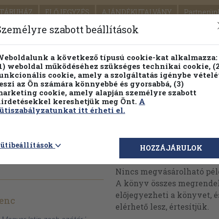
TÁRUHÁZ
ELŐJEGYZÉS
AJÁNDÉKUTALVÁNY
Partnerün
SZÁLLÍTÁS
SEGÍTSÉG
Személyre szabott beállítások
1.
Részletes kereső
Témaköri fa
eboldalunk a következő típusú cookie-kat alkalmazza:
1) weboldal működéséhez szükséges technikai cookie, (2
KIADV
unkcionális cookie, amely a szolgáltatás igénybe vételé
LEGNA
eszi az Ön számára könnyebbé és gyorsabbá, (3)
arketing cookie, amely alapján személyre szabott
PILLANATNYI ÁRAINK
FENNTARTHATÓ OLVASMÁN
irdetésekkel kereshetjük meg Önt.
A
ütiszabályzatunkat itt érheti el.
eb-szótár
ütibeállítások
Megvásárolható 
HOZZÁJÁRULOK
Nincs megvásárolható pé
A könyv összes megrendelh
előjegyezheti a könyvet, 
renc
elérhető lesz, értesítjük.