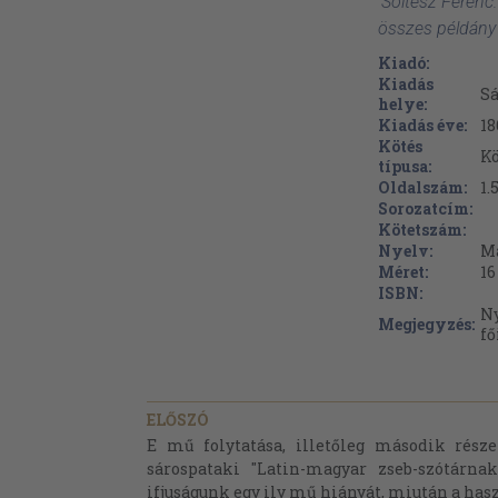
'Soltész Ferenc:
összes példány
Kiadó:
Kiadás
Sá
helye:
Kiadás éve:
18
Kötés
Kö
típusa:
Oldalszám:
1.
Sorozatcím:
Kötetszám:
Nyelv:
M
Méret:
16
ISBN:
Ny
Megjegyzés:
fő
ELŐSZÓ
E mű folytatása, illetőleg második rés
sárospataki "Latin-magyar zseb-szótárn
ifjuságunk egy ily mű hiányát, miután a hasz