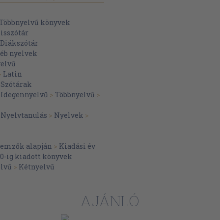
Többnyelvű könyvek
kisszótár
Diákszótár
éb nyelvek
elvű
>
Latin
>
Szótárak
>
Idegennyelvű
>
Többnyelvű
>
>
Nyelvtanulás
>
Nyelvek
>
llemzők alapján
>
Kiadási év
70-ig kiadott könyvek
lvű
>
Kétnyelvű
AJÁNLÓ