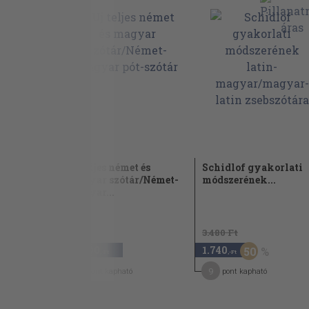
t és
Uj teljes német és
Schidlof gyakorlati
r
magyar szótár/Német-
módszerének...
magyar...
1874
3.480 Ft
15.000
1.740
50
,-Ft
,-Ft
120
9
pont kapható
pont kapható