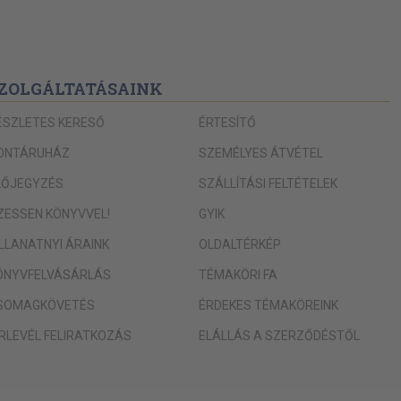
ZOLGÁLTATÁSAINK
ÉSZLETES KERESŐ
ÉRTESÍTŐ
ONTÁRUHÁZ
SZEMÉLYES ÁTVÉTEL
LŐJEGYZÉS
SZÁLLÍTÁSI FELTÉTELEK
IZESSEN KÖNYVVEL!
GYIK
ILLANATNYI ÁRAINK
OLDALTÉRKÉP
ÖNYVFELVÁSÁRLÁS
TÉMAKÖRI FA
SOMAGKÖVETÉS
ÉRDEKES TÉMAKÖREINK
ÍRLEVÉL FELIRATKOZÁS
ELÁLLÁS A SZERZŐDÉSTŐL