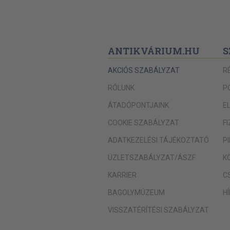
ANTIKVÁRIUM.HU
S
AKCIÓS SZABÁLYZAT
R
RÓLUNK
P
ÁTADÓPONTJAINK
E
COOKIE SZABÁLYZAT
F
ADATKEZELÉSI TÁJÉKOZTATÓ
P
ÜZLETSZABÁLYZAT/ÁSZF
K
KARRIER
C
BAGOLYMÚZEUM
H
VISSZATÉRÍTÉSI SZABÁLYZAT