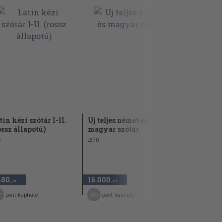
tin kézi szótár I-II.
Uj teljes német és
A franczi
ossz állapotú)
magyar szótár
magyar-fr
nyelv...
8
1870
1880
24.000 Ft
480
16.000
12.000
,-Ft
,-Ft
,-Ft
7
80
60
pont kapható
pont kapható
pont kap