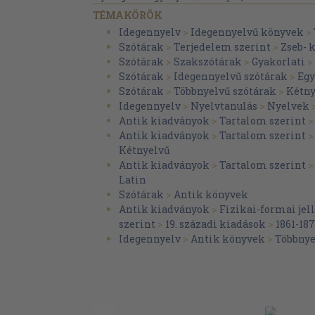
TÉMAKÖRÖK
Idegennyelv
>
Idegennyelvű könyvek
>
Szótárak
>
Terjedelem szerint
>
Zseb- 
Szótárak
>
Szakszótárak
>
Gyakorlati
>
Szótárak
>
Idegennyelvű szótárak
>
Egy
Szótárak
>
Többnyelvű szótárak
>
Kétny
Idegennyelv
>
Nyelvtanulás
>
Nyelvek
Antik kiadványok
>
Tartalom szerint
Antik kiadványok
>
Tartalom szerint
Kétnyelvű
Antik kiadványok
>
Tartalom szerint
Latin
Szótárak
>
Antik könyvek
Antik kiadványok
>
Fizikai-formai je
szerint
>
19. századi kiadások
>
1861-18
Idegennyelv
>
Antik könyvek
>
Többnye