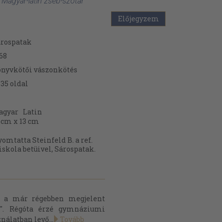
 Magyar-latin zseb-szótár '
Előjegyzem
rospatak
68
nyvkötői vászonkötés
535
oldal
agyar
Latin
 cm x 13 cm
omtatta Steinfeld B. a ref.
iskola betüivel, Sárospatak.
ze a már régebben megjelent
ak". Régóta érzé gymnáziumi
nálatban levő...
Tovább