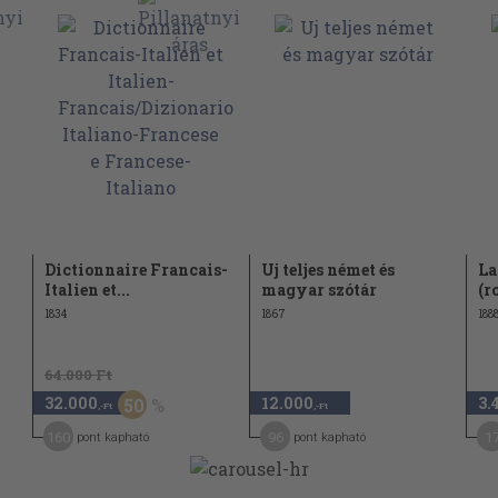
Dictionnaire Francais-
Uj teljes német és
La
Italien et...
magyar szótár
(r
1834
1867
188
64.000 Ft
32.000
12.000
3.
50
,-Ft
,-Ft
160
96
1
pont kapható
pont kapható