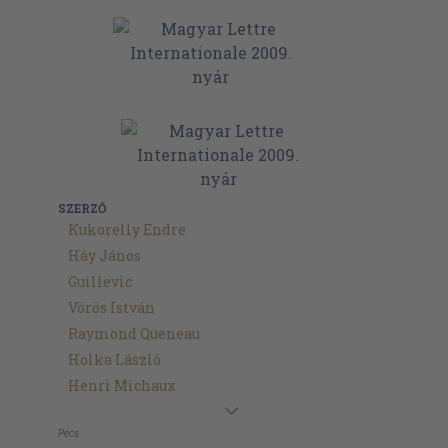
SZERZŐ
Kukorelly Endre
Háy János
Guillevic
Vörös István
Raymond Queneau
Holka László
Henri Michaux
Pécs