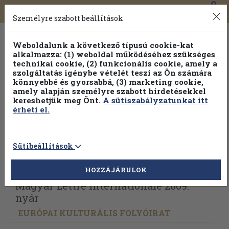
0
Toggle
Főmenü
Könyveink
navigation
Személyre szabott beállítások
Weboldalunk a következő típusú cookie-kat
alkalmazza: (1) weboldal működéséhez szükséges
technikai cookie, (2) funkcionális cookie, amely a
szolgáltatás igénybe vételét teszi az Ön számára
könnyebbé és gyorsabbá, (3) marketing cookie,
amely alapján személyre szabott hirdetésekkel
kereshetjük meg Önt.
A sütiszabályzatunkat itt
érheti el.
Sütibeállítások
Vissza az előző oldalra
Válasszon példányt
HOZZÁJÁRULOK
Magyar Lettre Internationale 2009.
nyár
EURÓPAI KULTURÁLIS FOLYÓIRAT