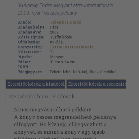
'Kukorelly Endre: Magyar Lettre Internationale
2009. nyár ' összes példány
Kiadó:
Jelenkor Kiadó
Kiadás helye:
Pécs
Kiadás éve:
2009
Kötés típusa:
Tűzött kötés
Oldalszám:
83
oldal
Sorozatcím:
Lettre Internationale
Kötetszám:
73
Nyelv:
Magyar
Méret:
31 cm x 24 cm
ISBN:
Megjegyzés:
Fekete-fehér fotókkal, illusztrációkkal.
Értesítőt kérek a kiadóról
Értesítőt kérek a sorozatról
Megvásárolható példányok
Nincs megvásárolható példány
A könyv összes megrendelhető példánya
elfogyott. Ha kívánja, előjegyezheti a
könyvet, és amint a könyv egy újabb