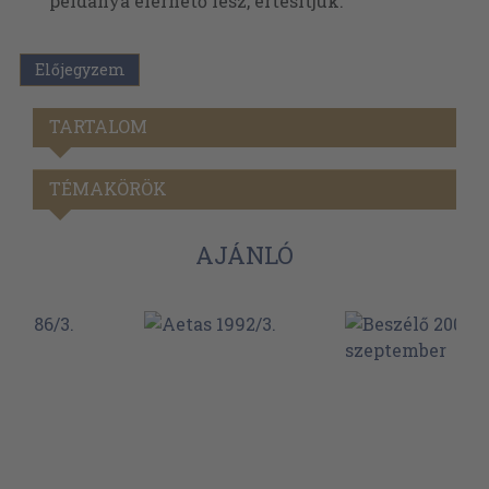
példánya elérhető lesz, értesítjük.
Előjegyzem
TARTALOM
TÉMAKÖRÖK
AJÁNLÓ