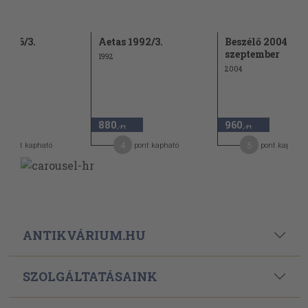
 1986/3.
Aetas 1992/3.
Beszélő 2004.
szeptember
1992
2004
880
960
,-Ft
,-Ft
4
5
pont kapható
pont kapható
pont kapható
ANTIKVÁRIUM.HU
SZOLGÁLTATÁSAINK