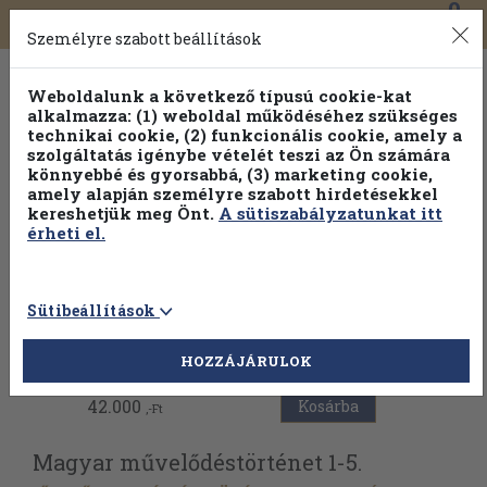
0
Toggle
Főmenü
Könyveink
navigation
Személyre szabott beállítások
Weboldalunk a következő típusú cookie-kat
alkalmazza: (1) weboldal működéséhez szükséges
technikai cookie, (2) funkcionális cookie, amely a
szolgáltatás igénybe vételét teszi az Ön számára
könnyebbé és gyorsabbá, (3) marketing cookie,
amely alapján személyre szabott hirdetésekkel
kereshetjük meg Önt.
A sütiszabályzatunkat itt
érheti el.
Sütibeállítások
Vissza az előző oldalra
HOZZÁJÁRULOK
42.000
Kosárba
,-Ft
Magyar művelődéstörténet 1-5.