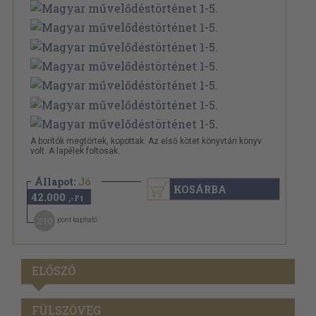
A borítók megtörtek, kopottak. Az első kötet könyvtári könyv
volt. A lapélek foltosak.
Állapot:
Jó
KOSÁRBA
42.000
,-Ft
210
pont kapható
ELŐSZÓ
FÜLSZÖVEG