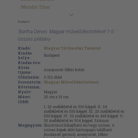
Mendöl Tibor
Budapest
'Bartha Dénes: Magyar művelődéstörténet 1-5. '
összes példány
Kiadó:
Magyar Történelmi Társulat
Kiadás
Budapest
helye:
Kiadás éve:
Kötés
Aranyozott félbőr kötés
típusa:
Oldalszám:
3.312
oldal
Sorozatcím:
Magyar Művelődéstörténet
Kötetszám:
Nyelv:
Magyar
Méret:
25 cm x 19 cm
ISBN:
I.: 20 melléklettel és 500 képpel. II.: 24
melléklettel és 550 képpel. III.: 25 melléklettel és
550 képpel. IV.: 32 melléklettel és 469 képpel. V.:
30 melléklettel és 504 képpel. Számos
Megjegyzés:
illusztráció kihajtható és/vagy színes. A
színes képek előtt hártyapapír található.
Bordázott gerincű, aranyozott, félbőr