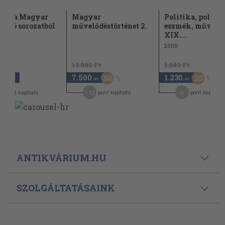
ötet a Magyar
Magyar
Politika, politik
ndó sorozatból
művelődéstörténet 2.
eszmék, művelőd
..
XIX....
2000
15.000 Ft
1.540 Ft
0
7.500
1.230
50
20
,-Ft
,-Ft
,-Ft
0
113
6
pont kapható
pont kapható
pont kapható
ANTIKVÁRIUM.HU
SZOLGÁLTATÁSAINK