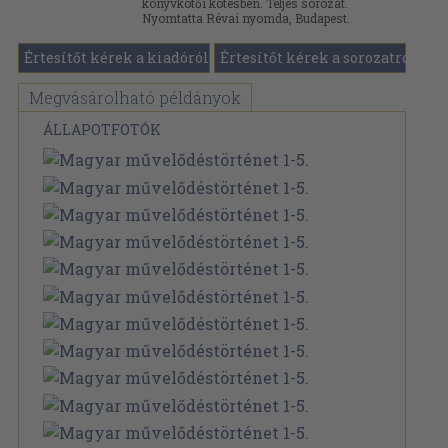
könyvkötői kötésben. Teljes sorozat.
Nyomtatta Révai nyomda, Budapest.
Értesítőt kérek a kiadóról
Értesítőt kérek a sorozatról
Megvásárolható példányok
ÁLLAPOTFOTÓK