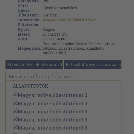
Kiadás éve:
1991
Kötés
Fűzött keménykötés
típusa:
Oldalszám:
664
oldal
Sorozatcím:
Magyar Művelődéstörténet
Kötetszám:
Nyelv:
Magyar
Méret:
25 cm x 19 cm
ISBN:
963-780-600-8
Hasonmás kiadás. Fekete-fehér és színes
Megjegyzés:
fotókkal, illusztrációkkal, kihajtható
mellékletekkel.
Értesítőt kérek a kiadóról
Értesítőt kérek a sorozatról
Megvásárolható példányok
ÁLLAPOTFOTÓK