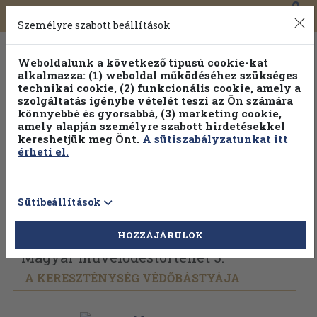
0
Toggle
Főmenü
Könyveink
navigation
Személyre szabott beállítások
Weboldalunk a következő típusú cookie-kat
alkalmazza: (1) weboldal működéséhez szükséges
technikai cookie, (2) funkcionális cookie, amely a
szolgáltatás igénybe vételét teszi az Ön számára
könnyebbé és gyorsabbá, (3) marketing cookie,
amely alapján személyre szabott hirdetésekkel
kereshetjük meg Önt.
A sütiszabályzatunkat itt
érheti el.
Sütibeállítások
Vissza az előző oldalra
Válasszon példányt
HOZZÁJÁRULOK
Magyar művelődéstörténet 3.
A KERESZTÉNYSÉG VÉDŐBÁSTYÁJA