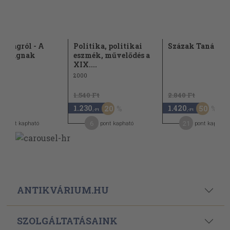
rságról - A
Politika, politikai
Százak Tanácsa 
arságnak
eszmék, művelődés a
XIX....
2000
1.540 Ft
2.840 Ft
1.230
1.420
20
50
-Ft
,-Ft
,-Ft
6
6
21
pont kapható
pont kapható
pont kapható
ANTIKVÁRIUM.HU
SZOLGÁLTATÁSAINK