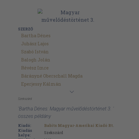
SZERZŐ
Bartha Dénes
Juhász Lajos
Szabó István
Balogh Jolán
Révész Imre
Bárányné Oberschall Magda
Eperjessy Kálmán
Szekszárd
'Bartha Dénes: Magyar művelődéstörténet 3. '
összes példány
Kiadó:
Babits Magyar-Amerikai Kiadó Rt.
Kiadás
Szekszárd
helye: