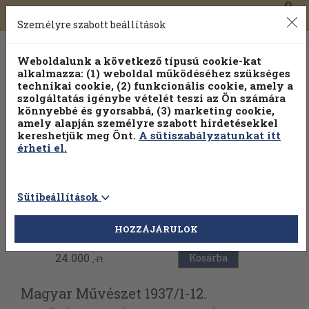
0
Toggle
Főmenü
Könyveink
navigation
Személyre szabott beállítások
Weboldalunk a következő típusú cookie-kat
alkalmazza: (1) weboldal működéséhez szükséges
technikai cookie, (2) funkcionális cookie, amely a
szolgáltatás igénybe vételét teszi az Ön számára
könnyebbé és gyorsabbá, (3) marketing cookie,
amely alapján személyre szabott hirdetésekkel
kereshetjük meg Önt.
A sütiszabályzatunkat itt
érheti el.
Sütibeállítások
Vissza az előző oldalra
HOZZÁJÁRULOK
24.000
Kosárba
,-Ft
Magyar Művészet 1937/
1-12.