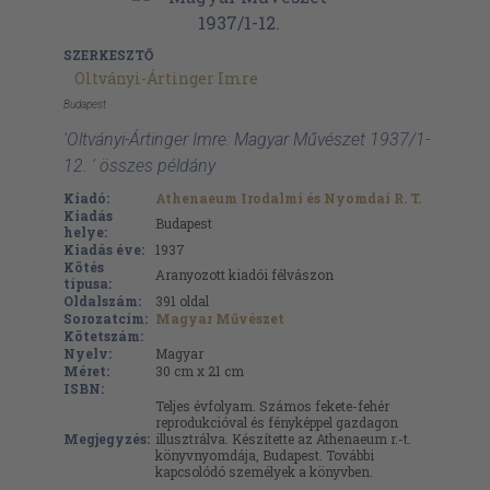
SZERKESZTŐ
Oltványi-Ártinger Imre
Budapest
'Oltványi-Ártinger Imre: Magyar Művészet 1937/1-
12. ' összes példány
Kiadó:
Athenaeum Irodalmi és Nyomdai R. T.
Kiadás
Budapest
helye:
Kiadás éve:
1937
Kötés
Aranyozott kiadói félvászon
típusa:
Oldalszám:
391
oldal
Sorozatcím:
Magyar Művészet
Kötetszám:
Nyelv:
Magyar
Méret:
30 cm x 21 cm
ISBN:
Teljes évfolyam. Számos fekete-fehér
reprodukcióval és fényképpel gazdagon
Megjegyzés:
illusztrálva. Készítette az Athenaeum r.-t.
könyvnyomdája, Budapest. További
kapcsolódó személyek a könyvben.