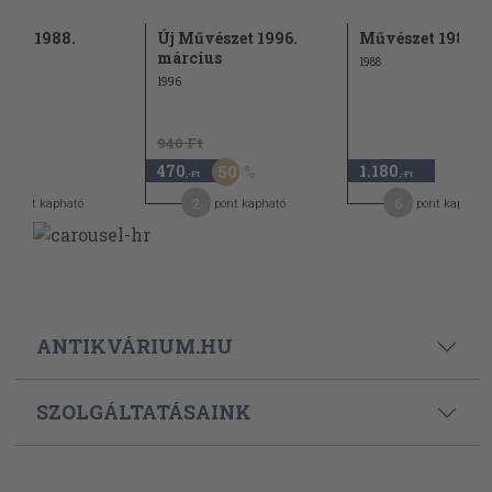
zet 1988.
Új Művészet 1996.
Művészet 1988. á
er
március
1988
1996
940 Ft
470
1.180
50
-Ft
,-Ft
,-Ft
2
6
pont kapható
pont kapható
pont kapható
ANTIKVÁRIUM.HU
SZOLGÁLTATÁSAINK