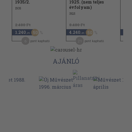
1935/2.
1925. (nem teljes
193
évfolyam)
1935
1932
1925
2.480 Ft
8.480 Ft
3.98
1.240
4.240
1.9
50
50
,-Ft
,-Ft
6
21
pont kapható
pont kapható
AJÁNLÓ