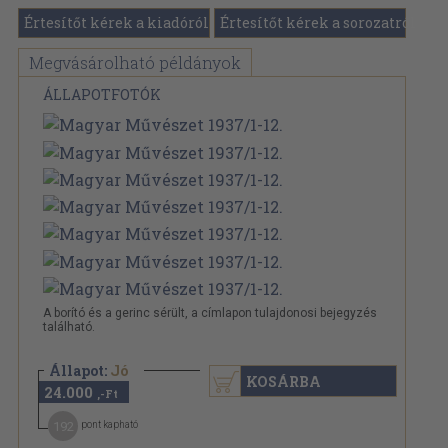
Értesítőt kérek a kiadóról
Értesítőt kérek a sorozatról
Megvásárolható példányok
ÁLLAPOTFOTÓK
A borító és a gerinc sérült, a címlapon tulajdonosi bejegyzés
található.
Állapot:
Jó
KOSÁRBA
24.000
,-Ft
192
pont kapható