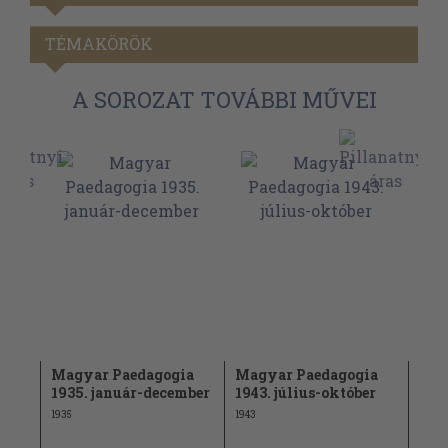
TÉMAKÖRÖK
A SOROZAT TOVÁBBI MŰVEI
ia
Magyar Paedagogia
Magyar Paedagogia
Mag
1935. január-december
1943. július-október
1918
évf
1935
1943
1918