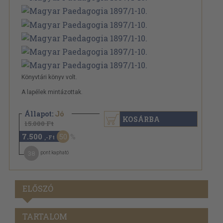
Könyvtári könyv volt.
A lapélek mintázottak.
Állapot:
Jó
KOSÁRBA
15.000 Ft
7.500
50
,-Ft
38
pont kapható
ELŐSZÓ
TARTALOM