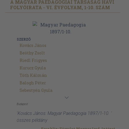
A MAGYAR PAEDAGOGIAI TÁRSASÁG HAVI
FOLYÓIRATA - VI. ÉVFOLYAM, 1-10. SZÁM
SZERZŐ
Kovács János
Beöthy Zsolt
Riedl Frigyes
Kurucz Gyula
Tóth Kálmán
Balogh Péter
Sebestyén Gyula
Budapest
'Kovács János: Magyar Paedagogia 1897/1-10. '
összes példány
Franklin-Társulat Magyar Irod. Intézet