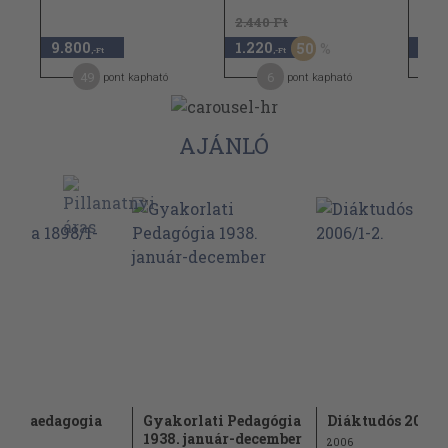
2.440 Ft
6.48
9.800
1.220
3.2
50
,-Ft
,-Ft
49
6
pont kapható
pont kapható
AJÁNLÓ
ar Paedagogia
Gyakorlati Pedagógia
Diáktudós 2006/1
1-10.
1938. január-december
2006