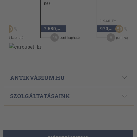
1938
 Ft
1.940 Ft
7.580
970
50
50
,-Ft
,-Ft
,-Ft
8
38
8
pont kapható
pont kapható
pont kapható
ANTIKVÁRIUM.HU
SZOLGÁLTATÁSAINK