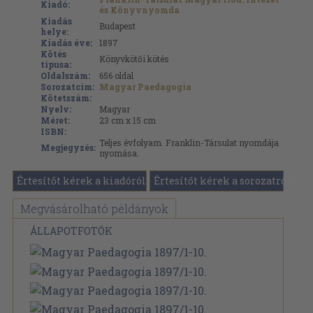
Kiadó:
és Könyvnyomda
Kiadás
Budapest
helye:
Kiadás éve:
1897
Kötés
Könyvkötői kötés
típusa:
Oldalszám:
656
oldal
Sorozatcím:
Magyar Paedagogia
Kötetszám:
Nyelv:
Magyar
Méret:
23 cm x 15 cm
ISBN:
Teljes évfolyam. Franklin-Társulat nyomdája
Megjegyzés:
nyomása.
Értesítőt kérek a kiadóról
Értesítőt kérek a sorozatról
Megvásárolható példányok
ÁLLAPOTFOTÓK