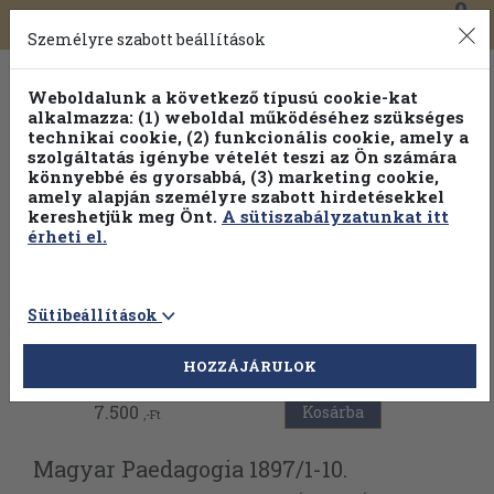
0
Toggle
Főmenü
Könyveink
navigation
Személyre szabott beállítások
Weboldalunk a következő típusú cookie-kat
alkalmazza: (1) weboldal működéséhez szükséges
technikai cookie, (2) funkcionális cookie, amely a
szolgáltatás igénybe vételét teszi az Ön számára
könnyebbé és gyorsabbá, (3) marketing cookie,
Válogasson több mint 30 000 kötet közül
amely alapján személyre szabott hirdetésekkel
Hobbi témakörökben
20% kedvezménnyel!
kereshetjük meg Önt.
A sütiszabályzatunkat itt
érheti el.
Sütibeállítások
Vissza az előző oldalra
HOZZÁJÁRULOK
7.500
Kosárba
,-Ft
Magyar Paedagogia 1897/
1-10.