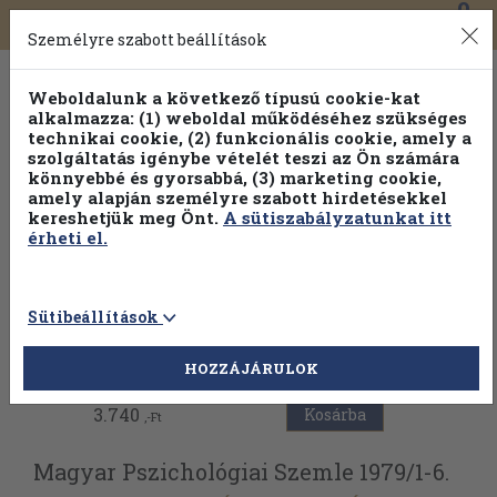
0
Toggle
Főmenü
Könyveink
navigation
Személyre szabott beállítások
Weboldalunk a következő típusú cookie-kat
alkalmazza: (1) weboldal működéséhez szükséges
technikai cookie, (2) funkcionális cookie, amely a
szolgáltatás igénybe vételét teszi az Ön számára
könnyebbé és gyorsabbá, (3) marketing cookie,
Válogasson több mint 30 000 kötet közül
amely alapján személyre szabott hirdetésekkel
Hobbi témakörökben
20% kedvezménnyel!
kereshetjük meg Önt.
A sütiszabályzatunkat itt
érheti el.
Sütibeállítások
Vissza az előző oldalra
HOZZÁJÁRULOK
3.740
Kosárba
,-Ft
Magyar Pszichológiai Szemle 1979/
1-6.