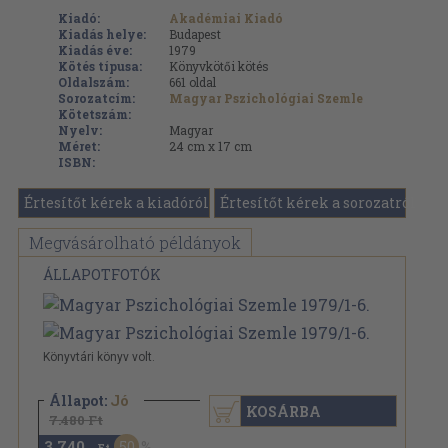
Kiadó:
Akadémiai Kiadó
Kiadás helye:
Budapest
Kiadás éve:
1979
Kötés típusa:
Könyvkötői kötés
Oldalszám:
661
oldal
Sorozatcím:
Magyar Pszichológiai Szemle
Kötetszám:
Nyelv:
Magyar
Méret:
24 cm x 17 cm
ISBN:
Értesítőt kérek a kiadóról
Értesítőt kérek a sorozatról
Megvásárolható példányok
ÁLLAPOTFOTÓK
Könyvtári könyv volt.
Állapot:
Jó
KOSÁRBA
7.480 Ft
3.740
50
,-Ft