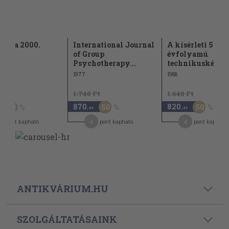
lógia 2000.
International Journal
A kísérleti 5
ár
of Group
évfolyamú
Psychotherapy...
technikusképzés.
1977
1988
Ft
1.740 Ft
1.640 Ft
870
820
50
50
50
,-Ft
,-Ft
4
4
pont kapható
pont kapható
pont kapható
ANTIKVÁRIUM.HU
SZOLGÁLTATÁSAINK