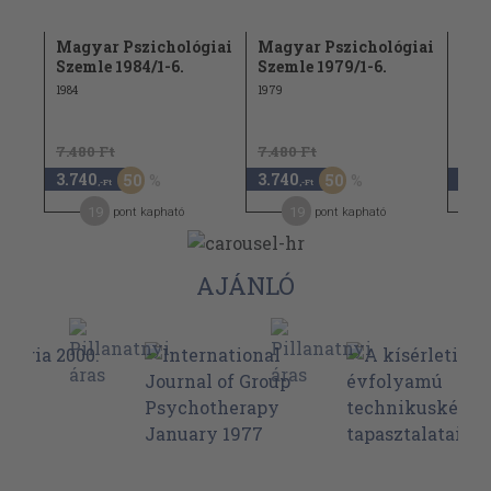
giai
Magyar Pszichológiai
Magyar Pszichológiai
Mag
Szemle 1984/1-6.
Szemle 1979/1-6.
Sze
1984
1979
1972
7.480 Ft
7.480 Ft
960 
3.740
3.740
480
50
50
,-Ft
,-Ft
19
19
pont kapható
pont kapható
AJÁNLÓ