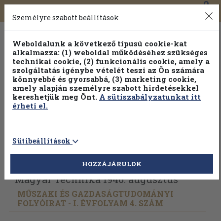
0
Toggle
Főmenü
Könyveink
navigation
Személyre szabott beállítások
Weboldalunk a következő típusú cookie-kat
alkalmazza: (1) weboldal működéséhez szükséges
technikai cookie, (2) funkcionális cookie, amely a
szolgáltatás igénybe vételét teszi az Ön számára
könnyebbé és gyorsabbá, (3) marketing cookie,
Válogasson több mint 30 000 kötet közül
amely alapján személyre szabott hirdetésekkel
Hobbi témakörökben
20% kedvezménnyel!
kereshetjük meg Önt.
A sütiszabályzatunkat itt
érheti el.
Sütibeállítások
Vissza az előző oldalra
Válasszon példányt
HOZZÁJÁRULOK
Magyar Technika 1946. augusztus
MŰSZAKI ÉS GAZDASÁGTUDOMÁNYI
FOLYÓIRAT - I. ÉVFOLYAM 4. SZÁM