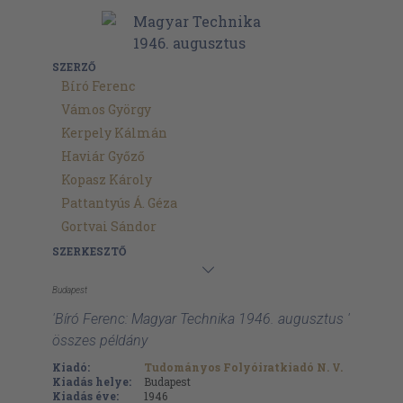
SZERZŐ
Bíró Ferenc
Vámos György
Kerpely Kálmán
Haviár Győző
Kopasz Károly
Pattantyús Á. Géza
Gortvai Sándor
SZERKESZTŐ
Budapest
'Bíró Ferenc: Magyar Technika 1946. augusztus '
összes példány
Kiadó:
Tudományos Folyóiratkiadó N. V.
Kiadás helye:
Budapest
Kiadás éve:
1946