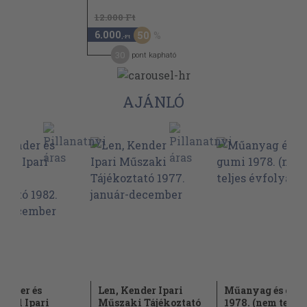
12.000 Ft
6.000
50
,-Ft
30
pont kapható
AJÁNLÓ
Kender és
Len, Kender Ipari
Műanyag és gum
szál Ipari
Műszaki Tájékoztató
1978. (nem teljes