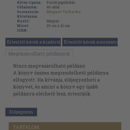
Kötés típusa:
Fűzött papírkötés
Oldalszám:
40
oldal
Sorozatcím:
Magyar Technika
Kötetszám:
Nyelv:
Magyar
Méret:
29 cm x 21 cm
ISBN:
Értesítőt kérek a kiadóról
Értesítőt kérek a sorozatról
Megvásárolható példányok
Nincs megvásárolható példány
A könyv összes megrendelhető példánya
elfogyott. Ha kívánja, előjegyezheti a
könyvet, és amint a könyv egy újabb
példánya elérhető lesz, értesítjük.
Előjegyzem
TARTALOM