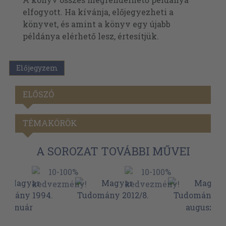
elfogyott. Ha kívánja, előjegyezheti a
könyvet, és amint a könyv egy újabb
példánya elérhető lesz, értesítjük.
Előjegyzem
ELŐSZÓ
TÉMAKÖRÖK
A SOROZAT TOVÁBBI MŰVEI