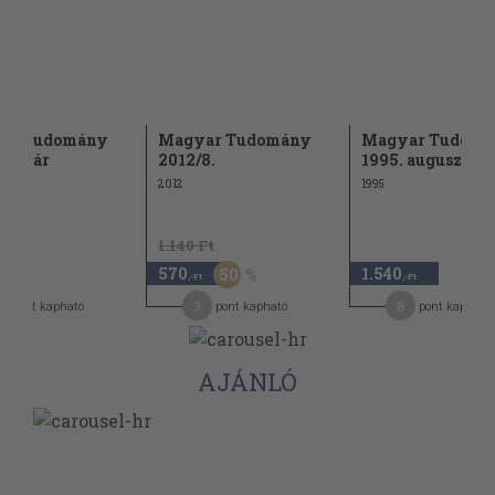
ar Tudomány
Magyar Tudomány
Magyar Tudomá
 január
2012/8.
1995. augusztus
2012
1995
1.140 Ft
570
1.540
50
-Ft
,-Ft
,-Ft
3
8
pont kapható
pont kapható
pont kapható
AJÁNLÓ