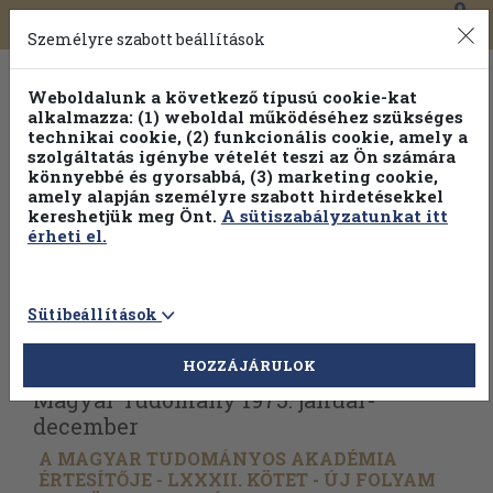
0
Toggle
Főmenü
Könyveink
navigation
Személyre szabott beállítások
Weboldalunk a következő típusú cookie-kat
alkalmazza: (1) weboldal működéséhez szükséges
technikai cookie, (2) funkcionális cookie, amely a
szolgáltatás igénybe vételét teszi az Ön számára
könnyebbé és gyorsabbá, (3) marketing cookie,
Válogasson több mint 1.000.000 kiadványunk közül
10-
amely alapján személyre szabott hirdetésekkel
100% kedvezménnyel!
kereshetjük meg Önt.
A sütiszabályzatunkat itt
érheti el.
Sütibeállítások
Vissza az előző oldalra
Válasszon példányt
HOZZÁJÁRULOK
Magyar Tudomány 1975. január-
december
A MAGYAR TUDOMÁNYOS AKADÉMIA
ÉRTESÍTŐJE - LXXXII. KÖTET - ÚJ FOLYAM