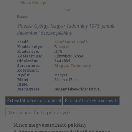
Marx György
Budapest
'Poszler György: Magyar Tudomány 1975. január-
december ' összes példány
Kiadó:
Akadémiai Kiadó
Kiadás helye:
Budapest
Kiadás éve:
1975
Kötés típusa:
Könyvkötői kötés
Oldalszám:
744
oldal
Sorozatcím:
Magyar Tudomány
Kötetszám:
Nyelv:
Magyar
Méret:
24 cm x 17 cm
ISBN:
Megjegyzés:
Néhány fekete-fehér fotóval.
Értesítőt kérek a kiadóról
Értesítőt kérek a sorozatról
Megvásárolható példányok
Nincs megvásárolható példány
A könyv összes megrendelhető példánya