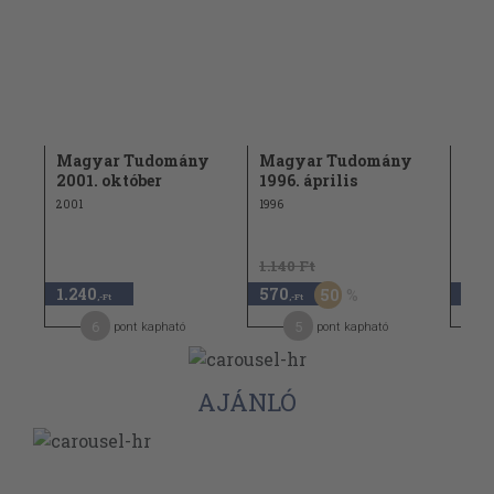
y
Magyar Tudomány
Magyar Tudomány
Köz
2001. október
1996. április
hír
2001
1996
1989
1.140 Ft
1.18
1.240
570
590
50
,-Ft
,-Ft
6
5
pont kapható
pont kapható
AJÁNLÓ