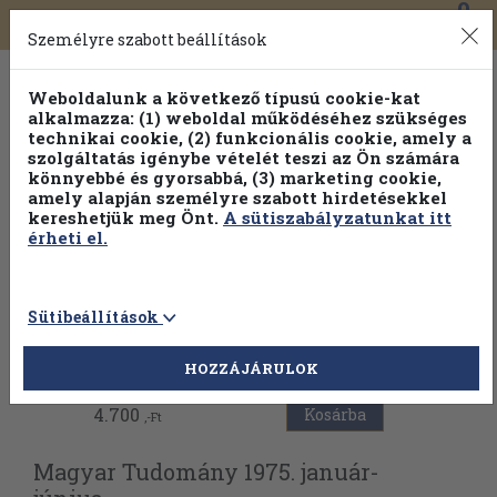
0
Toggle
Főmenü
Könyveink
navigation
Személyre szabott beállítások
Weboldalunk a következő típusú cookie-kat
alkalmazza: (1) weboldal működéséhez szükséges
technikai cookie, (2) funkcionális cookie, amely a
szolgáltatás igénybe vételét teszi az Ön számára
könnyebbé és gyorsabbá, (3) marketing cookie,
amely alapján személyre szabott hirdetésekkel
kereshetjük meg Önt.
A sütiszabályzatunkat itt
érheti el.
Sütibeállítások
Vissza az előző oldalra
HOZZÁJÁRULOK
4.700
Kosárba
,-Ft
Magyar Tudomány 1975. január-