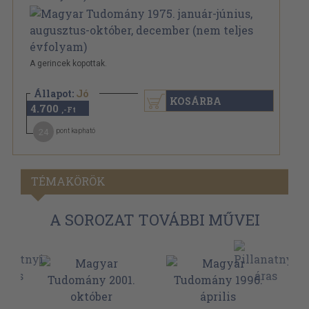
A gerincek kopottak.
Állapot:
Jó
KOSÁRBA
4.700
,-Ft
24
pont kapható
TÉMAKÖRÖK
A SOROZAT TOVÁBBI MŰVEI