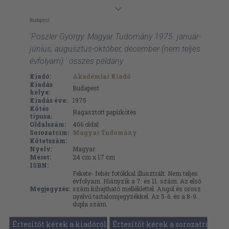
Budapest
'Poszler György: Magyar Tudomány 1975. január-
június, augusztus-október, december (nem teljes
évfolyam) ' összes példány
Kiadó:
Akadémiai Kiadó
Kiadás
Budapest
helye:
Kiadás éve:
1975
Kötés
Ragasztott papírkötés
típusa:
Oldalszám:
406
oldal
Sorozatcím:
Magyar Tudomány
Kötetszám:
Nyelv:
Magyar
Méret:
24 cm x 17 cm
ISBN:
Fekete- fehér fotókkal illusztrált. Nem teljes
évfolyam. Hiányzik a 7. és 11. szám. Az első
Megjegyzés:
szám kihajtható melléklettel. Angol és orosz
nyelvű tartalomjegyzékkel. Az 5-6. és a 8-9.
dupla szám.
Értesítőt kérek a kiadóról
Értesítőt kérek a sorozatról