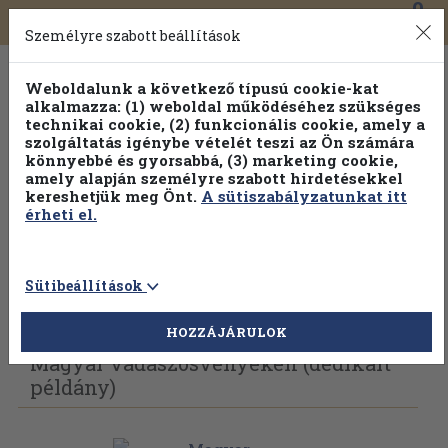
0
Toggle
Főmenü
Könyveink
navigation
Személyre szabott beállítások
Weboldalunk a következő típusú cookie-kat
alkalmazza: (1) weboldal működéséhez szükséges
technikai cookie, (2) funkcionális cookie, amely a
szolgáltatás igénybe vételét teszi az Ön számára
könnyebbé és gyorsabbá, (3) marketing cookie,
amely alapján személyre szabott hirdetésekkel
kereshetjük meg Önt.
A sütiszabályzatunkat itt
érheti el.
Sütibeállítások
Vissza az előző oldalra
Válasszon példányt
HOZZÁJÁRULOK
Magyar vadászösvényeken (dedikált
példány)