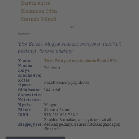
Baráth Ancsa
Blaumann Ödön
Csernák Roland
Debrecen
'Elek Balázs: Magyar vadászösvényeken (dedikált
példány) ' összes példány
Kiadó:
Tóth Könyvkereskedés és Kiadó Kft.
Kiadás
Debrecen
helye:
Kiadás éve:
Kötés
Fűzött kemény papírkötés
típusa:
Oldalszám:
144
oldal
Sorozatcím:
Kötetszám:
Nyelv:
Magyar
Méret:
34 cm x 24 cm
ISBN:
978-963-596-752-0
Zsoldos Barnabás, az egyik szerző által
Megjegyzés:
dedikált példány. Színes fotókkal gazdagon
illusztrált.