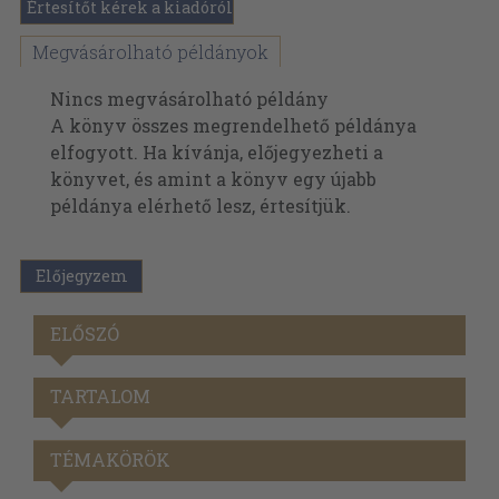
Értesítőt kérek a kiadóról
Megvásárolható példányok
Nincs megvásárolható példány
A könyv összes megrendelhető példánya
elfogyott. Ha kívánja, előjegyezheti a
könyvet, és amint a könyv egy újabb
példánya elérhető lesz, értesítjük.
Előjegyzem
ELŐSZÓ
TARTALOM
TÉMAKÖRÖK