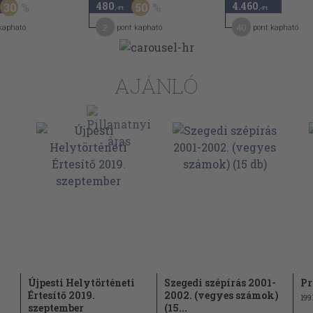
480
4.460
30
50
,-Ft
,-Ft
2
40
kapható
pont kapható
pont kapható
AJÁNLÓ
Újpesti Helytörténeti
Szegedi szépírás 2001-
Pr
Értesítő 2019.
2002. (vegyes számok)
199
szeptember
(15...