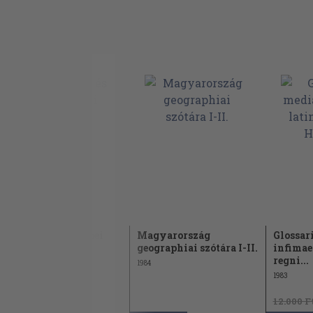
Magyarföld és népei
Magyarország
Glossar
eredeti képekben
geographiai szótára I-II.
infimae 
regni...
1984
1984
1983
12.000 F