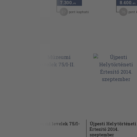
3.490
7.300
8.400
,-Ft
,-Ft
,-Ft
52
37
76
pont kapható
pont kapható
pont 
túra
Múzeumi levelek 75/I-
Újpesti Helytörténeti
tó 1995/1-
II.
Értesítő 2014.
szeptember
1996