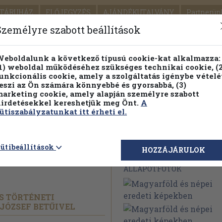
TÁRUHÁZ
ELŐJEGYZÉS
AJÁNDÉKUTALVÁNY
Partnerün
SZÁLLÍTÁS
SEGÍTSÉG
Személyre szabott beállítások
1.
Részletes kereső
Témaköri fa
eboldalunk a következő típusú cookie-kat alkalmazza:
1) weboldal működéséhez szükséges technikai cookie, (2
KIADV
unkcionális cookie, amely a szolgáltatás igénybe vételé
LEGNA
eszi az Ön számára könnyebbé és gyorsabbá, (3)
arketing cookie, amely alapján személyre szabott
PILLANATNYI ÁRAINK
FENNTARTHATÓ OLVASMÁN
irdetésekkel kereshetjük meg Önt.
A
ütiszabályzatunkat itt érheti el.
pei eredeti
ütibeállítások
Megvásárolható 
HOZZÁJÁRULOK
ÁLLAPOTFOTÓK
ÉS TÖRTÉNETI
JÓZSEF BETŰIVEL