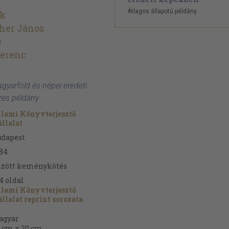
Átlagos állapotú példány.
ek
her János
e
Ferenc
agyarföld és népei eredeti
zes példány
lami Könyvterjesztő
llalat
udapest
84
űzött keménykötés
4
oldal
lami Könyvterjesztő
llalat reprint sorozata
agyar
 cm x 20 cm