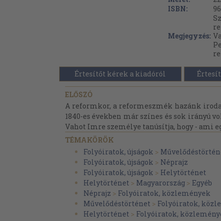
ISBN:
96
Sz
re
Megjegyzés:
Va
Pe
re
Értesítőt kérek a kiadóról
Értesít
ELŐSZÓ
A reformkor, a reformeszmék hazánk irodal
1840-es években már színes és sok irányú vol
Vahot Imre személye tanúsítja, hogy - ami eg
TÉMAKÖRÖK
Folyóiratok, újságok
>
Művelődéstörtén
Folyóiratok, újságok
>
Néprajz
Folyóiratok, újságok
>
Helytörténet
Helytörténet
>
Magyarország
>
Egyéb
Néprajz
>
Folyóiratok, közlemények
Művelődéstörténet
>
Folyóiratok, köz
Helytörténet
>
Folyóiratok, közlemén