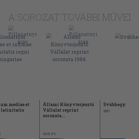
A SOROZAT TOVÁBBI MŰVEI
ium mediae et
Állami Könyvterjesztő
Svábhegy
latinitatis
Vállalat reprint
1987
sorozata...
t
960 Ft