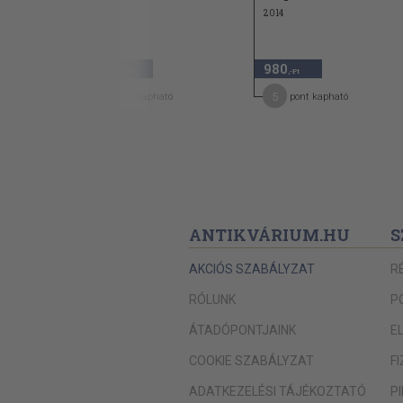
2014
2.940
980
,-Ft
,-Ft
24
5
pont kapható
pont kapható
ANTIKVÁRIUM.HU
S
AKCIÓS SZABÁLYZAT
R
RÓLUNK
P
ÁTADÓPONTJAINK
E
COOKIE SZABÁLYZAT
F
ADATKEZELÉSI TÁJÉKOZTATÓ
P