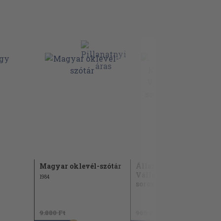
Magyar oklevél-szótár
Állami Könyvterjesztő
Vállalat reprint
1984
sorozata...
9.880 Ft
960 Ft