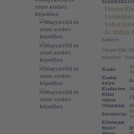
SZERKESZTŐ
Fényes El
Luczenbac
Vahot Imr
Dr. Kollin 
Budapest
'Fényes Elek: M
képekben ' öss
Ál
Kiadó:
Vá
Kiadás
B
helye:
Kiadás éve:
19
Kötés
F
típusa:
Oldalszám:
13
Ál
Sorozatcím:
Vá
Kötetszám:
Nyelv:
M
Méret:
22