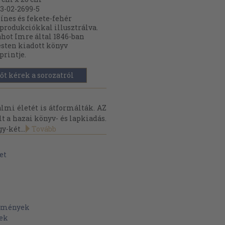
3-02-2699-5
ínes és fekete-fehér
produkciókkal illusztrálva.
hot Imre által 1846-ban
sten kiadott könyv
printje.
őt kérek a sorozatról
mi életét is átformálták. AZ
t a hazai könyv- és lapkiadás.
y-két...
Tovább
et
lemények
yek