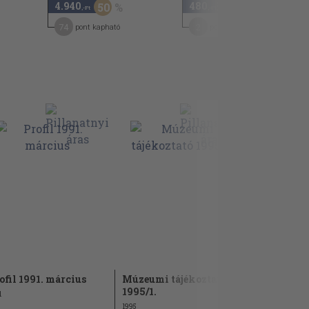
4.940
480
50
50
,-Ft
,-Ft
74
2
pont kapható
pont kapható
ofil 1991. március
Múzeumi tájékoztató
Múzeumi t
1995/1.
1998/3.
1
1995
1998