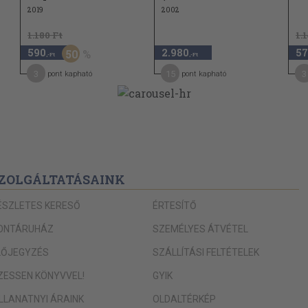
2019
2002
1.180 Ft
1.
590
2.980
57
50
,-Ft
,-Ft
3
15
3
pont kapható
pont kapható
ZOLGÁLTATÁSAINK
ÉSZLETES KERESŐ
ÉRTESÍTŐ
ONTÁRUHÁZ
SZEMÉLYES ÁTVÉTEL
LŐJEGYZÉS
SZÁLLÍTÁSI FELTÉTELEK
IZESSEN KÖNYVVEL!
GYIK
ILLANATNYI ÁRAINK
OLDALTÉRKÉP