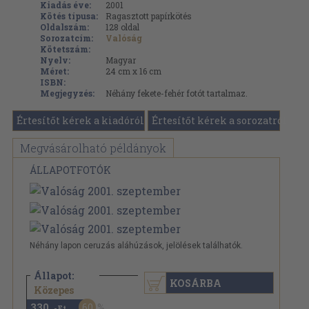
Kiadás éve:
2001
Kötés típusa:
Ragasztott papírkötés
Oldalszám:
128
oldal
Sorozatcím:
Valóság
Kötetszám:
Nyelv:
Magyar
Méret:
24 cm x 16 cm
ISBN:
Megjegyzés:
Néhány fekete-fehér fotót tartalmaz.
Értesítőt kérek a kiadóról
Értesítőt kérek a sorozatról
Megvásárolható példányok
ÁLLAPOTFOTÓK
Néhány lapon ceruzás aláhúzások, jelölések találhatók.
Állapot:
KOSÁRBA
840 Ft
Közepes
330
60
,-Ft