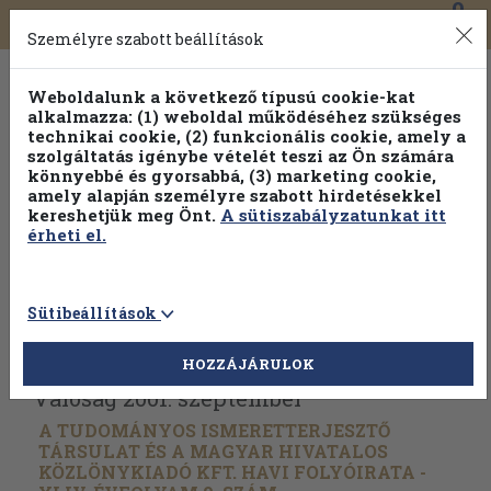
0
Toggle
Főmenü
Könyveink
navigation
Személyre szabott beállítások
Weboldalunk a következő típusú cookie-kat
alkalmazza: (1) weboldal működéséhez szükséges
technikai cookie, (2) funkcionális cookie, amely a
szolgáltatás igénybe vételét teszi az Ön számára
könnyebbé és gyorsabbá, (3) marketing cookie,
amely alapján személyre szabott hirdetésekkel
kereshetjük meg Önt.
A sütiszabályzatunkat itt
érheti el.
Sütibeállítások
Vissza az előző oldalra
Válasszon példányt
HOZZÁJÁRULOK
Valóság 2001. szeptember
A TUDOMÁNYOS ISMERETTERJESZTŐ
TÁRSULAT ÉS A MAGYAR HIVATALOS
KÖZLÖNYKIADÓ KFT. HAVI FOLYÓIRATA -