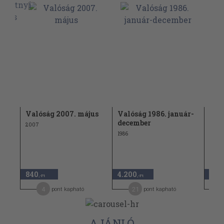
m
Valóság 2007. május
Valóság 1986. január-
Val
december
aug
2007
1986
1973
840 
840
4.200
420
,-Ft
,-Ft
4
21
pont kapható
pont kapható
AJÁNLÓ