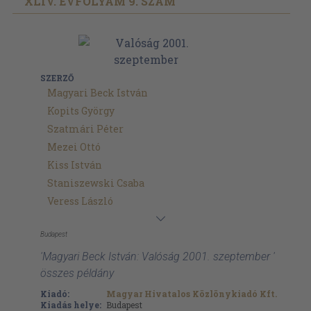
XLIV. ÉVFOLYAM 9. SZÁM
SZERZŐ
Magyari Beck István
Kopits György
Szatmári Péter
Mezei Ottó
Kiss István
Staniszewski Csaba
Veress László
Budapest
'Magyari Beck István: Valóság 2001. szeptember '
összes példány
Kiadó:
Magyar Hivatalos Közlönykiadó Kft.
Kiadás helye:
Budapest