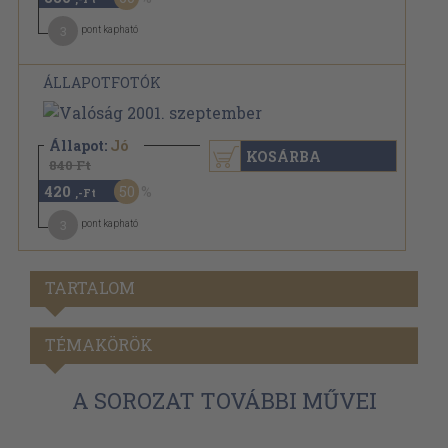
3
pont kapható
ÁLLAPOTFOTÓK
Állapot:
Jó
KOSÁRBA
840 Ft
420
50
,-Ft
3
pont kapható
TARTALOM
TÉMAKÖRÖK
A SOROZAT TOVÁBBI MŰVEI