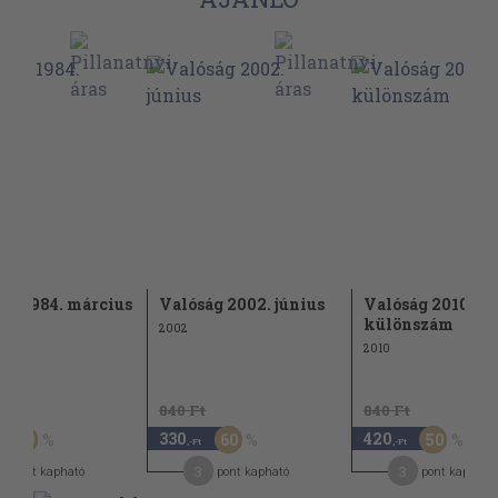
ág 1984. március
Valóság 2002. június
Valóság 2010. 1.
különszám
2002
2010
t
840 Ft
840 Ft
330
420
50
60
50
,-Ft
,-Ft
3
3
pont kapható
pont kapható
pont kapható