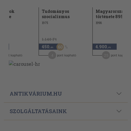
gyarok
Tudományos
Magyarország
etele
szocializmus
története 895-13
1975
1998
1.140 Ft
450
4.900
60
,-Ft
,-Ft
,-Ft
2
4
25
pont kapható
pont kapható
pont kapható
ANTIKVÁRIUM.HU
SZOLGÁLTATÁSAINK