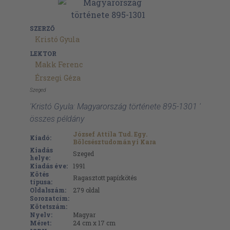
SZERZŐ
Kristó Gyula
LEKTOR
Makk Ferenc
Érszegi Géza
Szeged
'Kristó Gyula: Magyarország története 895-1301 '
összes példány
József Attila Tud. Egy.
Kiadó:
Bölcsésztudományi Kara
Kiadás
Szeged
helye:
Kiadás éve:
1991
Kötés
Ragasztott papírkötés
típusa:
Oldalszám:
279
oldal
Sorozatcím:
Kötetszám:
Nyelv:
Magyar
Méret:
24 cm x 17 cm