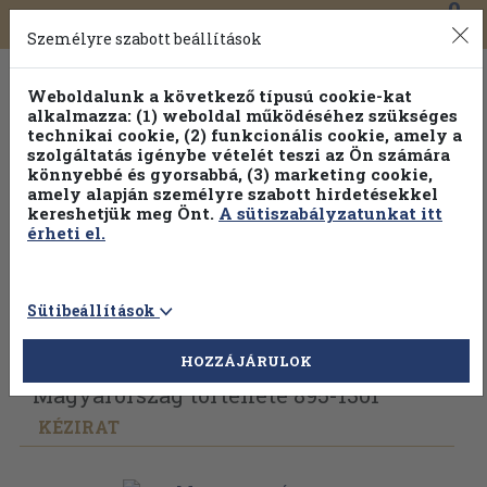
0
Toggle
Főmenü
Könyveink
navigation
Személyre szabott beállítások
Weboldalunk a következő típusú cookie-kat
alkalmazza: (1) weboldal működéséhez szükséges
technikai cookie, (2) funkcionális cookie, amely a
szolgáltatás igénybe vételét teszi az Ön számára
könnyebbé és gyorsabbá, (3) marketing cookie,
amely alapján személyre szabott hirdetésekkel
kereshetjük meg Önt.
A sütiszabályzatunkat itt
érheti el.
Sütibeállítások
Vissza az előző oldalra
Válasszon példányt
HOZZÁJÁRULOK
Magyarország története 895-1301
KÉZIRAT