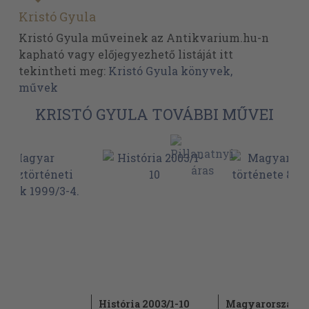
Kristó Gyula
Kristó Gyula műveinek az Antikvarium.hu-n
kapható vagy előjegyezhető listáját itt
tekintheti meg:
Kristó Gyula könyvek,
művek
KRISTÓ GYULA TOVÁBBI MŰVEI
ar
História 2003/1-10
Magyarország