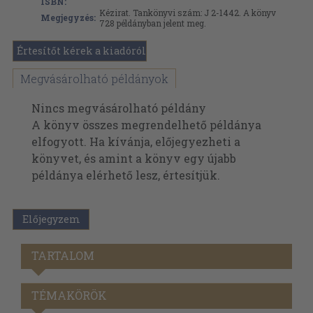
ISBN:
Kézirat. Tankönyvi szám: J 2-1442. A könyv
Megjegyzés:
728 példányban jelent meg.
Értesítőt kérek a kiadóról
Megvásárolható példányok
Nincs megvásárolható példány
A könyv összes megrendelhető példánya
elfogyott. Ha kívánja, előjegyezheti a
könyvet, és amint a könyv egy újabb
példánya elérhető lesz, értesítjük.
Előjegyzem
TARTALOM
TÉMAKÖRÖK