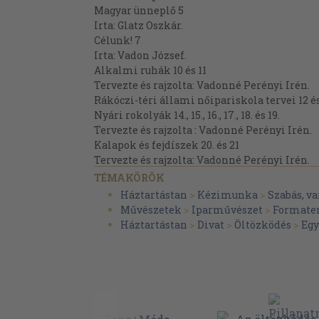
Magyar ünneplő 5
Irta: Glatz Oszkár.
Célunk! 7
Irta: Vadon József.
Alkalmi ruhák 10 és 11
Tervezte és rajzolta: Vadonné Perényi Irén.
Rákóczi-téri állami nőipariskola tervei 12 és
Nyári rokolyák 14., 15., 16., 17., 18. és 19.
Tervezte és rajzolta : Vadonné Perényi Irén.
Kalapok és fejdíszek 20. és 21
Tervezte és rajzolta: Vadonné Perényi Irén.
Lajos-utcai nőipariskola tervei ... ... 22., 23. és 
TÉMAKÖRÖK
Tervezte: Érchegyi Irén.
Háztartástan
>
Kézimunka
>
Szabás, va
Szent László-téri nőipariskola tervei 25.
Művészetek
>
Iparművészet
>
Formate
Divatos kendők 26. és 27.
Háztartástan
>
Divat
>
Öltözködés
>
Egy
Tervezte és rajzolta: Vadonné Perényi Irén.
Alkalmi ruhák 28. és 29.
Tervezte és rajzolta: Fries Erzsébet.
Zubbonyok 30. és 31.
Tervezte és rajzolta: Vadonné Perényi Irén.
Gyermekruhák 32. és 33.