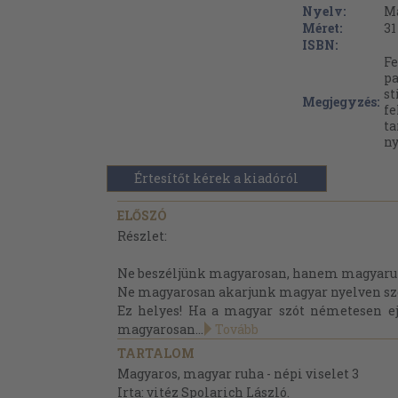
Nyelv:
M
Méret:
31
ISBN:
Fe
pa
st
Megjegyzés:
fe
t
ny
Értesítőt kérek a kiadóról
ELŐSZÓ
Részlet:
Ne beszéljünk magyarosan, hanem magyaru
Ne magyarosan akarjunk magyar nyelven sz
Ez helyes! Ha a magyar szót németesen e
magyarosan...
Tovább
TARTALOM
Magyaros, magyar ruha - népi viselet 3
Irta: vitéz Spolarich László.