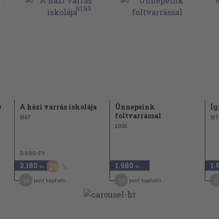
e
A házi varrás iskolája
Ünnepeink
Íg
foltvarrással
1967
197
2005
3.980 Ft
3.180
1.980
1.
20
,-Ft
,-Ft
16
10
1
pont kapható
pont kapható