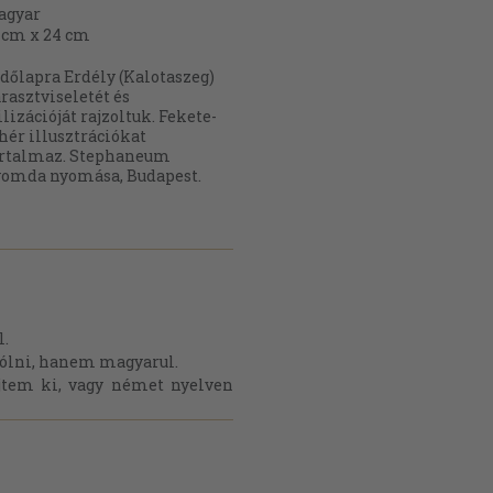
agyar
 cm x 24 cm
dőlapra Erdély (Kalotaszeg)
rasztviseletét és
ilizációját rajzoltuk. Fekete-
hér illusztrációkat
artalmaz. Stephaneum
omda nyomása, Budapest.
l.
ólni, hanem magyarul.
jtem ki, vagy német nyelven