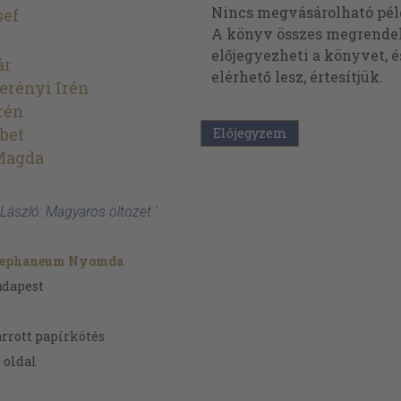
Nincs megvásárolható pé
sef
A könyv összes megrendelh
előjegyezheti a könyvet, 
ár
elérhető lesz, értesítjük.
erényi Irén
rén
ébet
Előjegyzem
Magda
 László: Magyaros öltözet '
tephaneum Nyomda
udapest
rrott papírkötés
4
oldal