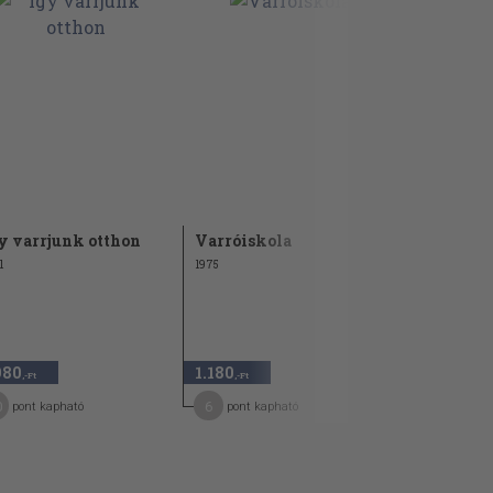
y varrjunk otthon
Varróiskola
Magad is 
1
1975
1985
1.180 Ft
980
1.180
470
60
,-Ft
,-Ft
,-Ft
0
6
7
pont kapható
pont kapható
pont kap