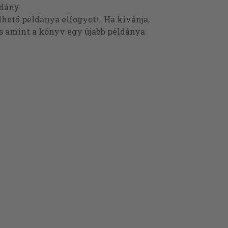
ldány
ető példánya elfogyott. Ha kívánja,
és amint a könyv egy újabb példánya