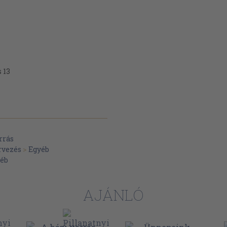
 13
24.
rrás
rvezés
>
Egyéb
éb
AJÁNLÓ