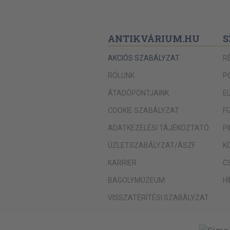
ANTIKVÁRIUM.HU
S
AKCIÓS SZABÁLYZAT
R
RÓLUNK
P
ÁTADÓPONTJAINK
E
COOKIE SZABÁLYZAT
F
ADATKEZELÉSI TÁJÉKOZTATÓ
P
ÜZLETSZABÁLYZAT/ÁSZF
K
KARRIER
C
BAGOLYMÚZEUM
H
VISSZATÉRÍTÉSI SZABÁLYZAT