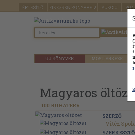
ÉRTESÍTŐ
FIZESSEN
KÖNYVVEL!
AUKCIÓ
PON
W
(
f
t
m
ÚJ KÖNYVEK
MOST ÉRKEZETT
h
s
Magyaros öltöze
S
100 RUHATERV
SZERZŐ
Vitéz Spol
SZERKESZTŐ