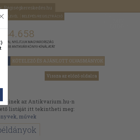
k: Régiségkereskedés.hu
A kosaram
HÍRLEVÉL
BELÉPÉS/REGISZTRÁCIÓ
MÉG
0
5000
Ft
144.658
)
ÁNNYAL NYÚJTJUK MAGYARORSZÁG
t
GYOBB ANTIKVÁR KÖNYV-KÍNÁLATÁT
YOK
KÖTELEZŐ ÉS AJÁNLOTT OLVASMÁNYOK
Vissza az előző oldalra
műveinek az Antikvarium.hu-n
ő listáját itt tekintheti meg:
könyvek, művek
példányok