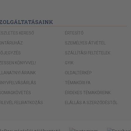
ZOLGÁLTATÁSAINK
ÉSZLETES KERESŐ
ÉRTESÍTŐ
ONTÁRUHÁZ
SZEMÉLYES ÁTVÉTEL
LŐJEGYZÉS
SZÁLLÍTÁSI FELTÉTELEK
IZESSEN KÖNYVVEL!
GYIK
ILLANATNYI ÁRAINK
OLDALTÉRKÉP
ÖNYVFELVÁSÁRLÁS
TÉMAKÖRI FA
SOMAGKÖVETÉS
ÉRDEKES TÉMAKÖREINK
ÍRLEVÉL FELIRATKOZÁS
ELÁLLÁS A SZERZŐDÉSTŐL