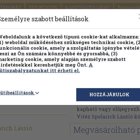
TÁRUHÁZ
ELŐJEGYZÉS
AJÁNDÉKUTALVÁNY
Partnerün
SZÁLLÍTÁS
SEGÍTSÉG
Személyre szabott beállítások
1.
Részletes kereső
Témaköri fa
eboldalunk a következő típusú cookie-kat alkalmazza:
1) weboldal működéséhez szükséges technikai cookie, (2
KIADV
unkcionális cookie, amely a szolgáltatás igénybe vételé
LEGNA
eszi az Ön számára könnyebbé és gyorsabbá, (3)
arketing cookie, amely alapján személyre szabott
PILLANATNYI ÁRAINK
FENNTARTHATÓ OLVASMÁN
irdetésekkel kereshetjük meg Önt.
A
ütiszabályzatunkat itt érheti el.
t
Vitéz Spolarich László
ütibeállítások
HOZZÁJÁRULOK
Vitéz Spolarich László 
kapható vagy előjegyezhet
Vitéz Spolarich László 
arich László
Megvásárolható 