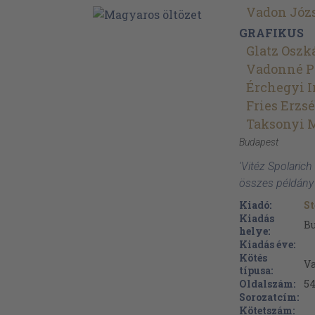
Vadon Józ
GRAFIKUS
Glatz Oszk
Vadonné P
Érchegyi I
Fries Erzs
Taksonyi 
Budapest
'Vitéz Spolarich
összes példány
Kiadó:
S
Kiadás
B
helye:
Kiadás éve:
Kötés
Va
típusa:
Oldalszám:
5
Sorozatcím:
Kötetszám: