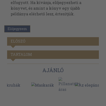
elfogyott. Ha kívánja, előjegyezheti a
könyvet, és amint a könyv egy újabb
példánya elérhető lesz, értesítjük.
Előjegyzem
ELŐSZÓ
TARTALOM
AJÁNLÓ