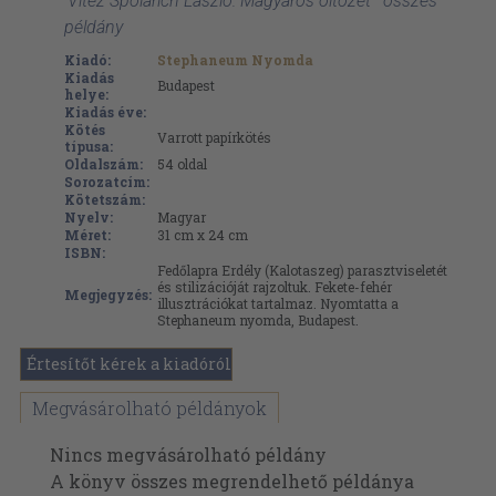
'Vitéz Spolarich László: Magyaros öltözet ' összes
példány
Kiadó:
Stephaneum Nyomda
Kiadás
Budapest
helye:
Kiadás éve:
Kötés
Varrott papírkötés
típusa:
Oldalszám:
54
oldal
Sorozatcím:
Kötetszám:
Nyelv:
Magyar
Méret:
31 cm x 24 cm
ISBN:
Fedőlapra Erdély (Kalotaszeg) parasztviseletét
és stilizációját rajzoltuk. Fekete-fehér
Megjegyzés:
illusztrációkat tartalmaz. Nyomtatta a
Stephaneum nyomda, Budapest.
Értesítőt kérek a kiadóról
Megvásárolható példányok
Nincs megvásárolható példány
A könyv összes megrendelhető példánya