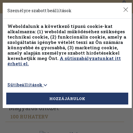
0
Toggle
Főmenü
Könyveink
navigation
Személyre szabott beállítások
Weboldalunk a következő típusú cookie-kat
alkalmazza: (1) weboldal működéséhez szükséges
technikai cookie, (2) funkcionális cookie, amely a
szolgáltatás igénybe vételét teszi az Ön számára
könnyebbé és gyorsabbá, (3) marketing cookie,
amely alapján személyre szabott hirdetésekkel
kereshetjük meg Önt.
A sütiszabályzatunkat itt
érheti el.
Sütibeállítások
Vissza az előző oldalra
Válasszon példányt
HOZZÁJÁRULOK
Magyaros öltözet
100 RUHATERV