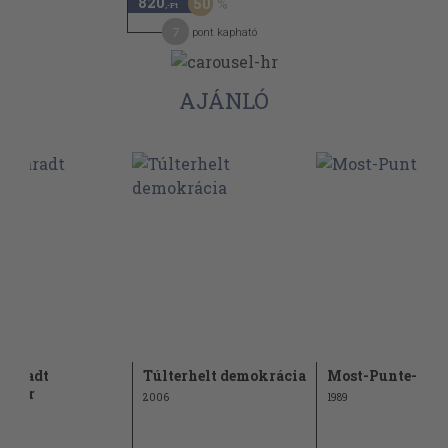
820
50
,-Ft
7
pont kapható
AJÁNLÓ
maradt
Túlterhelt demokrácia
Most-Punte-Híd
rmkor
2006
1989