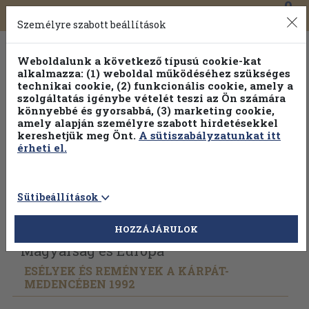
0
Toggle
Főmenü
Könyveink
navigation
Személyre szabott beállítások
Weboldalunk a következő típusú cookie-kat
alkalmazza: (1) weboldal működéséhez szükséges
technikai cookie, (2) funkcionális cookie, amely a
szolgáltatás igénybe vételét teszi az Ön számára
könnyebbé és gyorsabbá, (3) marketing cookie,
amely alapján személyre szabott hirdetésekkel
kereshetjük meg Önt.
A sütiszabályzatunkat itt
érheti el.
Sütibeállítások
Vissza az előző oldalra
Válasszon példányt
HOZZÁJÁRULOK
Magyarság és Európa
ESÉLYEK ÉS REMÉNYEK A KÁRPÁT-
MEDENCÉBEN 1992