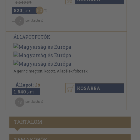
1.640 Ft
820
50
,-Ft
7
pont kapható
ÁLLAPOTFOTÓK
A gerinc megtört, kopott. A lapélek foltosak.
Állapot:
Jó
KOSÁRBA
1.640
,-Ft
13
pont kapható
TARTALOM
TÉMAKÖRÖK