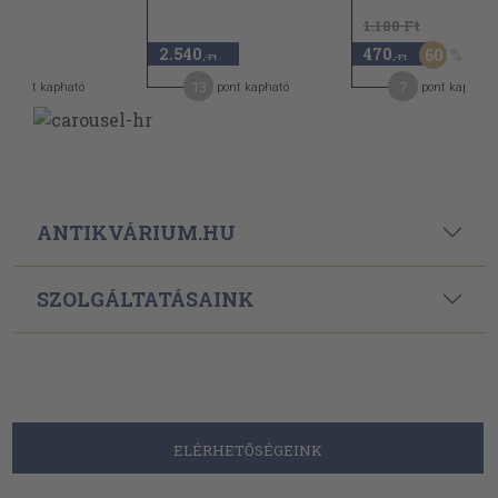
1.180 Ft
2.540
470
60
-Ft
,-Ft
,-Ft
5
13
7
pont kapható
pont kapható
pont kapható
ANTIKVÁRIUM.HU
SZOLGÁLTATÁSAINK
ELÉRHETŐSÉGEINK