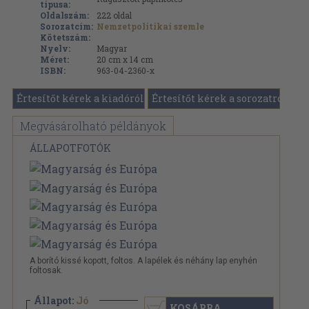
típusa:
Oldalszám:
222
oldal
Sorozatcím:
Nemzetpolitikai szemle
Kötetszám:
Nyelv:
Magyar
Méret:
20 cm x 14 cm
ISBN:
963-04-2360-x
Értesítőt kérek a kiadóról
Értesítőt kérek a sorozatról
Megvásárolható példányok
ÁLLAPOTFOTÓK
A borító kissé kopott, foltos. A lapélek és néhány lap enyhén
foltosak.
Állapot:
Jó
KOSÁRBA