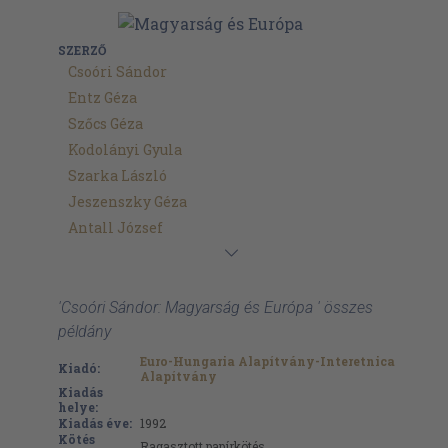
SZERZŐ
Csoóri Sándor
Entz Géza
Szőcs Géza
Kodolányi Gyula
Szarka László
Jeszenszky Géza
Antall József
'Csoóri Sándor: Magyarság és Európa ' összes
példány
Euro-Hungaria Alapítvány-Interetnica
Kiadó:
Alapítvány
Kiadás
helye:
Kiadás éve:
1992
Kötés
Ragasztott papírkötés