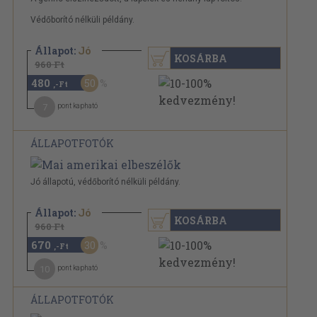
Védőborító nélküli példány.
Állapot:
Jó
KOSÁRBA
960 Ft
480
50
,-Ft
7
pont kapható
ÁLLAPOTFOTÓK
Jó állapotú, védőborító nélküli példány.
Állapot:
Jó
KOSÁRBA
960 Ft
670
30
,-Ft
10
pont kapható
ÁLLAPOTFOTÓK