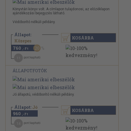
Könyvtári könyv volt. A címlapon tulajdonosi, az előzéklapon
ajándékozási bejegyzés látható.
Védőborító nélküli példány.
Állapot:
KOSÁRBA
960 Ft
Közepes
760
20
,-Ft
11
pont kapható
ÁLLAPOTFOTÓK
Jó állapotú, védőborító nélküli példány.
Állapot:
Jó
KOSÁRBA
960
,-Ft
14
pont kapható