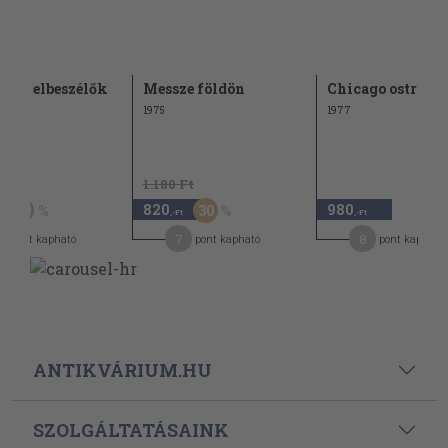
kai elbeszélők
Messze földön
Chicago ostroma
1975
1977
Ft
1.180 Ft
820
980
50
30
,-Ft
,-Ft
7
8
pont kapható
pont kapható
pont kapható
ANTIKVÁRIUM.HU
SZOLGÁLTATÁSAINK