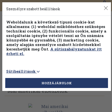
0
Toggle
Főmenü
Könyveink
navigation
Személyre szabott beállítások
Weboldalunk a következő típusú cookie-kat
alkalmazza: (1) weboldal működéséhez szükséges
technikai cookie, (2) funkcionális cookie, amely a
szolgáltatás igénybe vételét teszi az Ön számára
könnyebbé és gyorsabbá, (3) marketing cookie,
Válogasson több mint 1.000.000 kiadványunk közül
10-
amely alapján személyre szabott hirdetésekkel
100% kedvezménnyel!
kereshetjük meg Önt.
A sütiszabályzatunkat itt
érheti el.
Sütibeállítások
Vissza az előző oldalra
Válasszon példányt
HOZZÁJÁRULOK
Mai amerikai elbeszélők