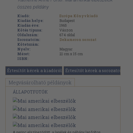
összes példány
Kiadó:
Európa Könyvkiadó
Kiadás helye:
Budapest
Kiadás éve:
1965
Kötés típusa:
Vászon
Oldalszám:
674
oldal
Sorozatcím:
Dekameron sorozat
Kötetszám:
Nyelv:
Magyar
Méret:
21 cm x 15 cm
ISBN:
Értesítőt kérek a kiadóról
Értesítőt kérek a sorozatról
Megvásárolható példányok
ÁLLAPOTFOTÓK
A gerinc elszíneződött, a lapélek és néhány lap foltos.