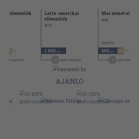
véd elbeszélők
Latin-amerikai
Mai német elbes
elbeszélők
1962
1970
Ft
960 Ft
1.840
480
30
50
,-Ft
,-Ft
,-Ft
2
9
7
pont kapható
pont kapható
pont kapható
AJÁNLÓ