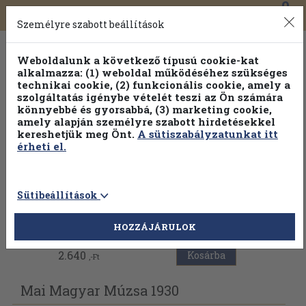
0
Toggle
Főmenü
Könyveink
navigation
Személyre szabott beállítások
Weboldalunk a következő típusú cookie-kat
alkalmazza: (1) weboldal működéséhez szükséges
technikai cookie, (2) funkcionális cookie, amely a
szolgáltatás igénybe vételét teszi az Ön számára
könnyebbé és gyorsabbá, (3) marketing cookie,
amely alapján személyre szabott hirdetésekkel
kereshetjük meg Önt.
A sütiszabályzatunkat itt
érheti el.
Sütibeállítások
Vissza az előző oldalra
HOZZÁJÁRULOK
2.640
Kosárba
,-Ft
Mai Magyar Múzsa 1930