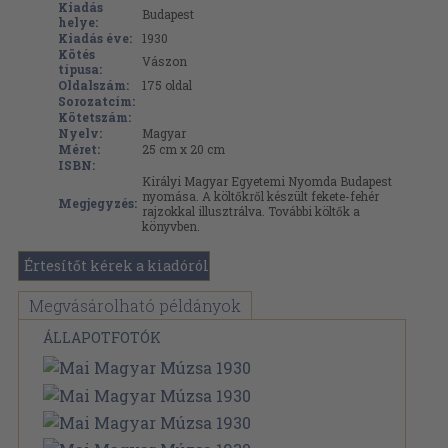
Kiadás
Budapest
helye:
Kiadás éve:
1930
Kötés
Vászon
típusa:
Oldalszám:
175
oldal
Sorozatcím:
Kötetszám:
Nyelv:
Magyar
Méret:
25 cm x 20 cm
ISBN:
Királyi Magyar Egyetemi Nyomda Budapest
nyomása. A költőkről készült fekete-fehér
Megjegyzés:
rajzokkal illusztrálva. További költők a
könyvben.
Értesítőt kérek a kiadóról
Megvásárolható példányok
ÁLLAPOTFOTÓK