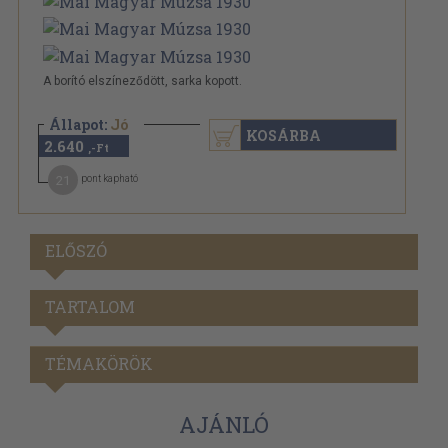
A borító elszíneződött, sarka kopott.
Állapot:
Jó
KOSÁRBA
2.640
,-Ft
21
pont kapható
ELŐSZÓ
TARTALOM
TÉMAKÖRÖK
AJÁNLÓ