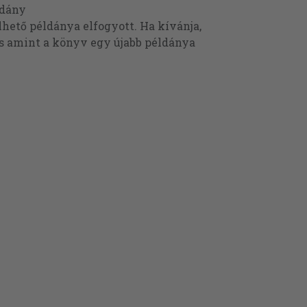
ldány
ető példánya elfogyott. Ha kívánja,
és amint a könyv egy újabb példánya