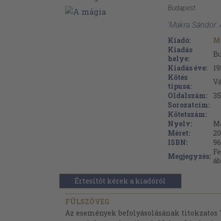
Budapest
'Makra Sándor: 
Kiadó:
M
Kiadás
B
helye:
Kiadás éve:
19
Kötés
V
típusa:
Oldalszám:
35
Sorozatcím:
Kötetszám:
Nyelv:
M
Méret:
20
ISBN:
96
Fe
Megjegyzés:
áb
Értesítőt kérek a kiadóról
FÜLSZÖVEG
Az események befolyásolásának titokzatos 