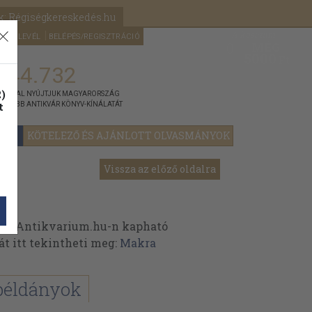
k: Régiségkereskedés.hu
A kosaram
HÍRLEVÉL
BELÉPÉS/REGISZTRÁCIÓ
MÉG
0
5000
Ft
144.732
)
ÁNNYAL NYÚJTJUK MAGYARORSZÁG
t
GYOBB ANTIKVÁR KÖNYV-KÍNÁLATÁT
YOK
KÖTELEZŐ ÉS AJÁNLOTT OLVASMÁNYOK
Vissza az előző oldalra
az Antikvarium.hu-n kapható
át itt tekintheti meg:
Makra
példányok