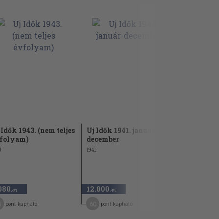
 Idők 1943. (nem teljes
Uj Idők 1941. január-
Görbedi Is
folyam)
december
1991
3
1941
080
12.000
4.740
,-Ft
,-Ft
,-Ft
5
60
24
pont kapható
pont kapható
pont kap