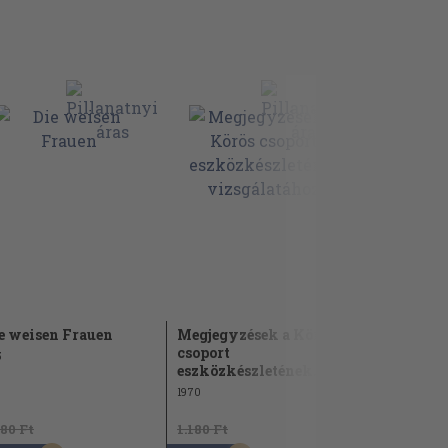
e weisen Frauen
Megjegyzések a Körös
Csodaszarv
csoport
5
2006
eszközkészletének...
1970
480 Ft
1.180 Ft
3.680 Ft