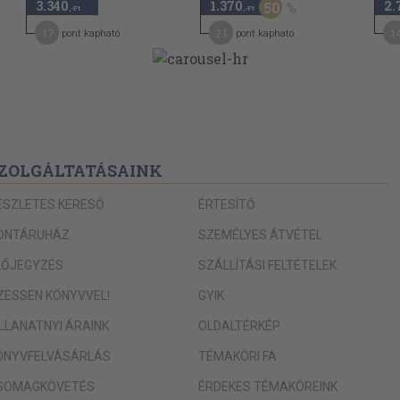
3.340
1.370
2.
50
133
,-Ft
,-Ft
17
21
1
pont kapható
pont kapható
134
138
150
154
159
ZOLGÁLTATÁSAINK
166
ÉSZLETES KERESŐ
ÉRTESÍTŐ
166
ONTÁRUHÁZ
SZEMÉLYES ÁTVÉTEL
168
LŐJEGYZÉS
SZÁLLÍTÁSI FELTÉTELEK
175
IZESSEN KÖNYVVEL!
GYIK
178
183
ILLANATNYI ÁRAINK
OLDALTÉRKÉP
185
ÖNYVFELVÁSÁRLÁS
TÉMAKÖRI FA
188
SOMAGKÖVETÉS
ÉRDEKES TÉMAKÖREINK