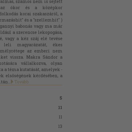
almas, számos nem is sejtett
m az ókor és a középkor
olkodás korai szakaszáról, a
mazáshit" és a "szellemhit" )
egannyi babonás vagy ma már
dául a szerencse lekopogása,
é, vagy a kéz száj elé tevése
n leli magyarázatát, ékes
 mélyrétege az emberi nem
ket vissza. Makra Sándor a
tására vállalkozva, olyan
a a téma kutatását, amelyek -
ek elsőségének kérdésében, a
tán...
Tovább
5
11
11
13