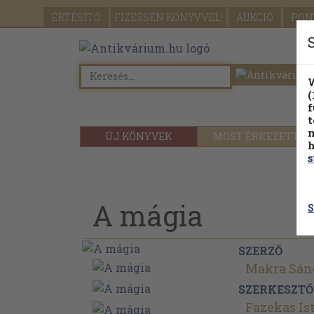
ÉRTESÍTŐ
FIZESSEN
KÖNYVVEL!
AUKCIÓ
PON
W
(
f
t
m
ÚJ KÖNYVEK
MOST ÉRKEZETT
h
s
A mágia
S
SZERZŐ
Makra Sán
SZERKESZTŐ
Fazekas Is