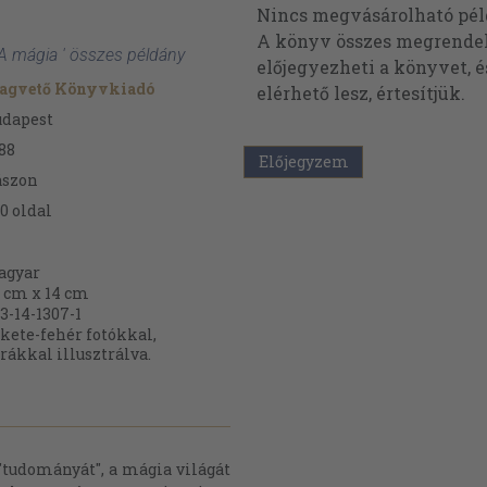
Nincs megvásárolható pé
A könyv összes megrendelh
A mágia ' összes példány
előjegyezheti a könyvet, 
agvető Könyvkiadó
elérhető lesz, értesítjük.
udapest
88
Előjegyzem
ászon
0
oldal
agyar
 cm x 14 cm
3-14-1307-1
kete-fehér fotókkal,
rákkal illusztrálva.
"tudományát", a mágia világát