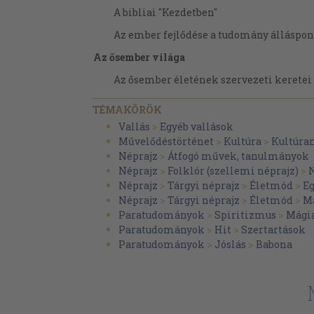
A bibliai "Kezdetben"
Az ember fejlődése a tudomány álláspont
Az ősember világa
Az ősember életének szervezeti keretei
Horda
TÉMAKÖRÖK
Nagycsalád, kiscsalád, nemzetség, törzs
Vallás
>
Egyéb vallások
Művelődéstörténet
>
Kultúra
>
Kultúra
Matriarchátus, patriarchátus
Néprajz
>
Átfogó művek, tanulmányok
Az ősember tevékenysége és életmódja
Néprajz
>
Folklór (szellemi néprajz)
>
Néprajz
>
Tárgyi néprajz
>
Életmód
>
E
Gyűjtögetés
Néprajz
>
Tárgyi néprajz
>
Életmód
>
Ma
"Aratás"
Paratudományok
>
Spiritizmus
>
Mági
Paratudományok
>
Hit
>
Szertartások
Méhészet
Paratudományok
>
Jóslás
>
Babona
Vadászat
Halászat
Állattartás