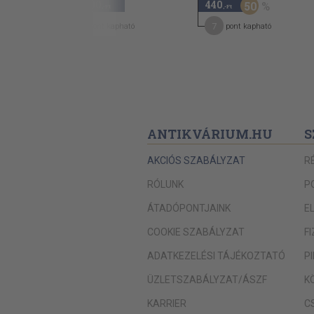
18.000
440
50
,-Ft
,-Ft
Tetoválás
90
7
pont kapható
pont kapható
Írásjelek
Inkarnáció, perszonifikáció
Fétis
Circumcisio, házasság
Táltos
ANTIKVÁRIUM.HU
S
A táltos mély alvása
AKCIÓS SZABÁLYZAT
R
Táltos-viadal
RÓLUNK
P
Termékenységi kultusz
ÁTADÓPONTJAINK
E
Tánc
COOKIE SZABÁLYZAT
F
Maszk, maskara
ADATKEZELÉSI TÁJÉKOZTATÓ
P
Zene
ÜZLETSZABÁLYZAT/ÁSZF
K
Cselekmény
Jelképes termékenységi kultusz
KARRIER
C