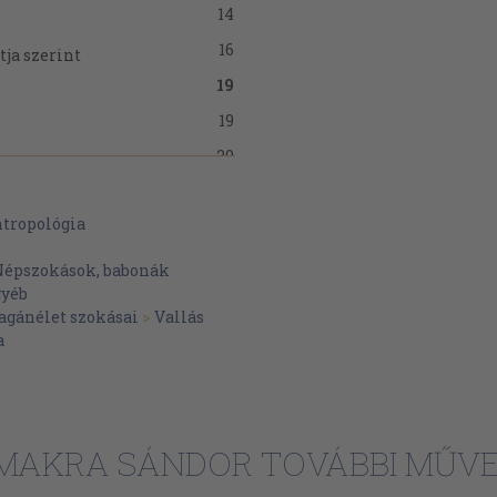
14
16
ja szerint
19
19
20
21
ntropológia
22
25
Népszokások, babonák
gyéb
27
gánélet szokásai
>
Vallás
29
a
29
30
34
MAKRA SÁNDOR TOVÁBBI MŰVE
35