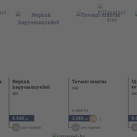
35
36
37
38
43
48
50
53
a
Népünk
Tavaszi szántás
Uj
55
hagyományaiból
év
1942
56
1955
194
61
6.480 Ft
63
5.540
3.240
9.
50
,-Ft
,-Ft
66
28
26
4
pont kapható
pont kapható
67