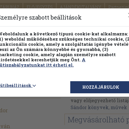
TÁRUHÁZ
ELŐJEGYZÉS
AJÁNDÉKUTALVÁNY
Partnerün
SZÁLLÍTÁS
SEGÍTSÉG
Személyre szabott beállítások
1.
Részletes kereső
Témaköri fa
eboldalunk a következő típusú cookie-kat alkalmazza:
1) weboldal működéséhez szükséges technikai cookie, (2
KIADV
unkcionális cookie, amely a szolgáltatás igénybe vételé
LEGNA
eszi az Ön számára könnyebbé és gyorsabbá, (3)
arketing cookie, amely alapján személyre szabott
PILLANATNYI ÁRAINK
FENNTARTHATÓ OLVASMÁN
irdetésekkel kereshetjük meg Önt.
A
ütiszabályzatunkat itt érheti el.
Makra Sándor
ütibeállítások
HOZZÁJÁRULOK
Makra Sándor műveinek 
vagy előjegyezhető listáj
Sándor könyvek, művek
dor
Megvásárolható 
tván