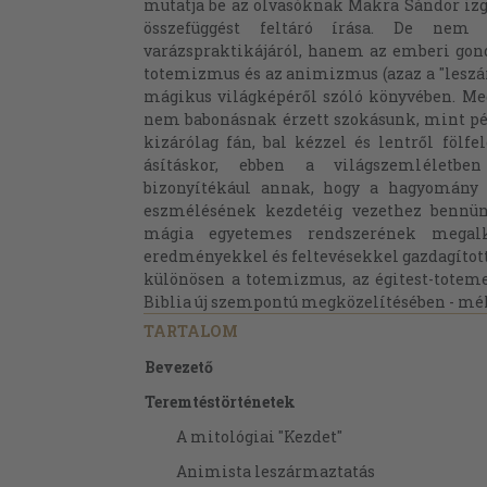
mutatja be az olvasóknak Makra Sándor izg
összefüggést feltáró írása. De ne
varázspraktikájáról, hanem az emberi gond
totemizmus és az animizmus (azaz a "leszár
mágikus világképéről szóló könyvében. M
nem babonásnak érzett szokásunk, mint pél
kizárólag fán, bal kézzel és lentről fölfel
ásításkor, ebben a világszemléletbe
bizonyítékául annak, hogy a hagyomány
eszmélésének kezdetéig vezethez bennün
mágia egyetemes rendszerének megalko
eredményekkel és feltevésekkel gazdagított
különösen a totemizmus, az égitest-totem
Biblia új szempontú megközelítésében - mél
TARTALOM
Bevezető
Teremtéstörténetek
A mitológiai "Kezdet"
Animista leszármaztatás