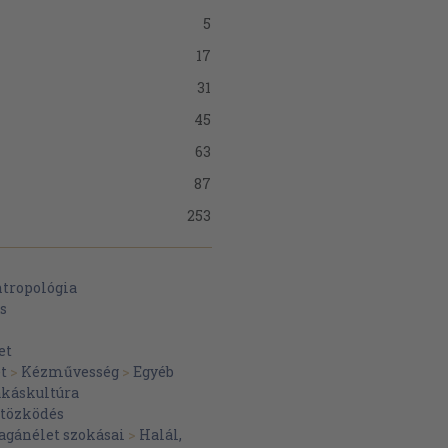
5
17
31
45
63
87
253
3
ntropológia
s
17
35
et
t
>
Kézművesség
>
Egyéb
51
káskultúra
83
tözködés
gánélet szokásai
>
Halál,
275