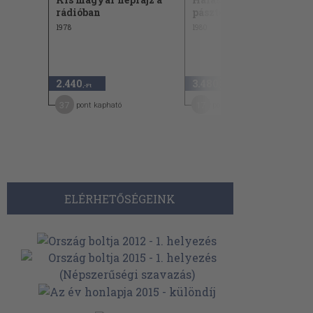
rádióban
pásztorkodás
1978
1980
2.440
3.480
,-Ft
,-Ft
37
17
pont kapható
pont kapható
ELÉRHETŐSÉGEINK