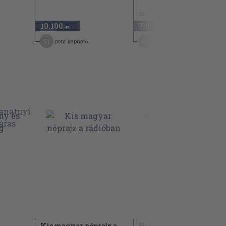
10.100 Ft
10.100
7.070
30
,-Ft
,-Ft
51
64
pont kapható
pont kapható
Kis magyar néprajz a
Halászélet,