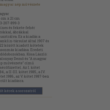
 magyar nép művészete
agyar
 cm x 21 cm
3-207-899-3
ínes és fekete-fehér
tókkal, ábrákkal
lusztrálva. Ez a kiadás a
anklin-társulat által 1907 és
22 között kiadott kötetek
sonmás kiadása. Eredeti
dődobozokban. Kósa László:
lonyay Dezső és "A magyar
ép művészete" című
sérőfüzettel. Az I. kötet
84., a II-III. kötet 1985., a IV.
tet 1986., az V. kötet 1987-ben
rült kiadásra.
őt kérek a sorozatról