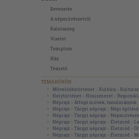
Bevezetés
A népművészetről
Kalotaszeg
Viselet
Templom
Ház
Temető
II. kötet
TÉMAKÖRÖK
A székelységről
Művelődéstörténet
>
Kultúra
>
Kultúra
Helytörténet
>
Honismeret
>
Regionáli
Székelyföld
Néprajz
>
Átfogó művek, tanulmányok
Viselet
Néprajz
>
Tárgyi néprajz
>
Népi építész
Néprajz
>
Tárgyi néprajz
>
Népművésze
Templom
Néprajz
>
Tárgyi néprajz
>
Életmód
>
La
Ház
Néprajz
>
Tárgyi néprajz
>
Életmód
>
Öl
Néprajz
>
Tárgyi néprajz
>
Életmód
>
Ma
Temető