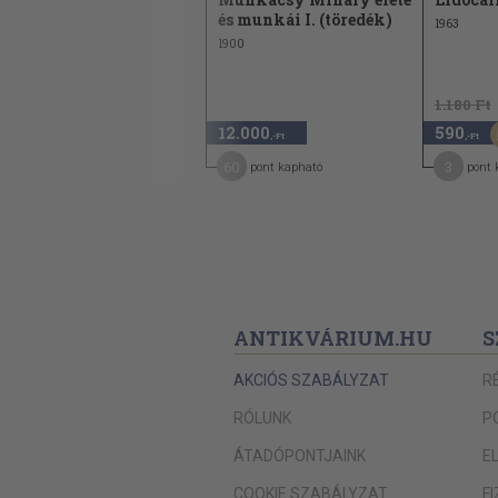
művészete V.
és munkái I. (töredék)
1963
1987
1900
1.180 Ft
10.100
12.000
590
,-Ft
,-Ft
,-Ft
51
60
3
pont kapható
pont kapható
pont 
ANTIKVÁRIUM.HU
S
AKCIÓS SZABÁLYZAT
R
RÓLUNK
P
ÁTADÓPONTJAINK
E
COOKIE SZABÁLYZAT
F