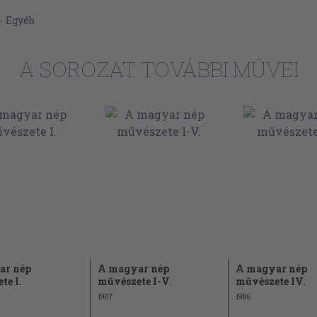
297
>
Egyéb
A SOROZAT TOVÁBBI MŰVEI
1
49
97
261
295
1
zövés,
77
183
ar nép
A magyar nép
A magyar nép
213
te I.
művészete I-V.
művészete IV.
1987
1986
345