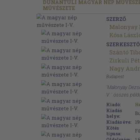
DUNÁNTÚLI MAGYAR NÉP MŰVÉSZE
MŰVÉSZETE
SZERZŐ
Malonyay 
Kósa Lászl
SZERKESZTŐ
Szántó Tib
Zirkuli Pét
Nagy Andr
Budapest
'Malonyay Dezs
V. ' összes pél
Kiadó:
H
Kiadás
B
helye:
Kiadás éve:
19
Kötés
Fű
típusa:
Oldalszám:
1.