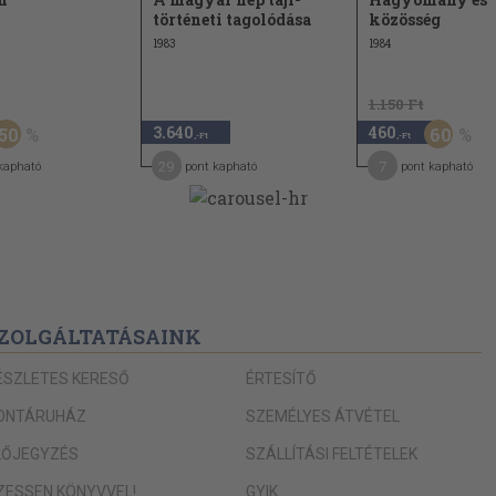
történeti tagolódása
közösség
1983
1984
1.150 Ft
3.640
460
50
60
,-Ft
,-Ft
29
7
kapható
pont kapható
pont kapható
ZOLGÁLTATÁSAINK
ÉSZLETES KERESŐ
ÉRTESÍTŐ
ONTÁRUHÁZ
SZEMÉLYES ÁTVÉTEL
LŐJEGYZÉS
SZÁLLÍTÁSI FELTÉTELEK
IZESSEN KÖNYVVEL!
GYIK