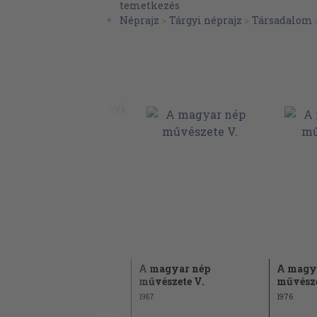
temetkezés
Torockó
Néprajz
>
Tárgyi néprajz
>
Társadalom
III. kötet
A Balatonmelléke
Pásztorok
A pásztor művészkedése
A pásztorművészet diszítő elemei
Bagol András, a művész
IV. kötet
Bakonytól a tolnamegyei Sárközig
Viselet s női kézimunka: Varrás, fonás s
kékfestés
Templom
A magyar nép
A magyar nép
A magy
művészete II.
művészete V.
művésze
A ház és a mi a házban van
1985
1987
1976
Temető