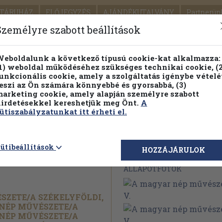
TÁRUHÁZ
ELŐJEGYZÉS
AJÁNDÉKUTALVÁNY
Partnerün
SZÁLLÍTÁS
SEGÍTSÉG
Személyre szabott beállítások
1.
Részletes kereső
Témaköri fa
eboldalunk a következő típusú cookie-kat alkalmazza:
1) weboldal működéséhez szükséges technikai cookie, (2
KIADV
unkcionális cookie, amely a szolgáltatás igénybe vételé
LEGNA
eszi az Ön számára könnyebbé és gyorsabbá, (3)
arketing cookie, amely alapján személyre szabott
PILLANATNYI ÁRAINK
ÖRÖK TÖRTÉNETEK
irdetésekkel kereshetjük meg Önt.
A
ütiszabályzatunkat itt érheti el.
vészete I-
ütibeállítások
Megvásárolható 
HOZZÁJÁRULOK
ÁLLAPOTFOTÓK
SZETE/
A SZÉKELYFÖLDI,
NÉP MŰVÉSZETE/
A
NÉP MŰVÉSZETE/
A