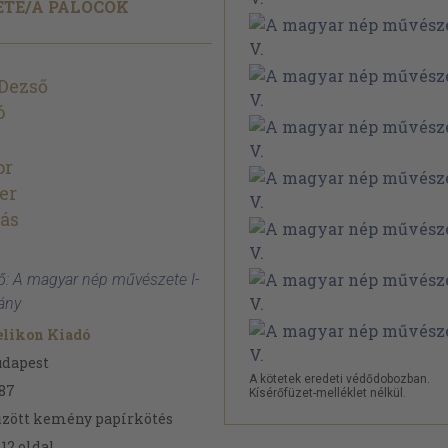
TE/
A PALÓCOK
Dezső
ó
or
er
ás
ő: A magyar nép művészete I-
dány
elikon Kiadó
udapest
A kötetek eredeti védődobozban.
87
Kísérőfüzet-melléklet nélkül.
zött kemény papírkötés
612
oldal