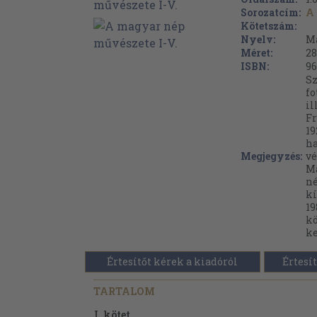
Sorozatcím:
A
Kötetszám:
Nyelv:
M
Méret:
28
ISBN:
96
Sz
fo
il
Fr
19
ha
Megjegyzés:
vé
Ma
n
kí
19
kö
ke
Értesítőt kérek a kiadóról
Értesít
TARTALOM
I. kötet