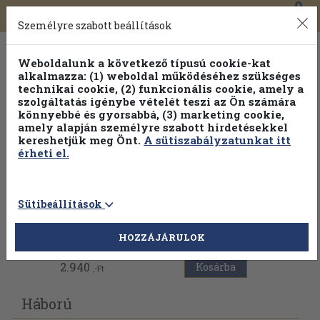
0
Toggle
Főmenü
Könyveink
navigation
Személyre szabott beállítások
Weboldalunk a következő típusú cookie-kat
alkalmazza: (1) weboldal működéséhez szükséges
technikai cookie, (2) funkcionális cookie, amely a
szolgáltatás igénybe vételét teszi az Ön számára
könnyebbé és gyorsabbá, (3) marketing cookie,
Válogasson több mint 1.000.000 kiadványunk közül
10-
amely alapján személyre szabott hirdetésekkel
100% kedvezménnyel!
kereshetjük meg Önt.
A sütiszabályzatunkat itt
érheti el.
Sütibeállítások
Vissza az előző oldalra
HOZZÁJÁRULOK
2.940
Kosárba
,-Ft
Háború