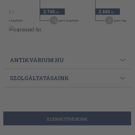
Ft
2.740
2.440
50
,-Ft
,-Ft
4
14
12
pont kapható
pont kapható
pont kapható
ANTIKVÁRIUM.HU
SZOLGÁLTATÁSAINK
ELÉRHETŐSÉGEINK