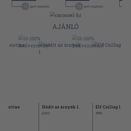
15
12
pont kapható
pont kapható
AJÁNLÓ
Valentine
Hódít az árnyék I.
Elf Csillag I.
lya
2000
1999