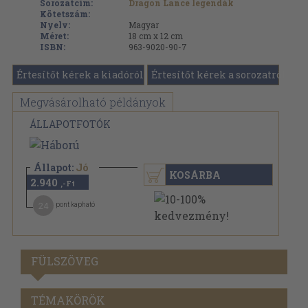
Sorozatcím:
Dragon Lance legendák
Kötetszám:
Nyelv:
Magyar
Méret:
18 cm x 12 cm
ISBN:
963-9020-90-7
Értesítőt kérek a kiadóról
Értesítőt kérek a sorozatról
Megvásárolható példányok
ÁLLAPOTFOTÓK
Állapot:
Jó
KOSÁRBA
2.940
,-Ft
24
pont kapható
FÜLSZÖVEG
TÉMAKÖRÖK