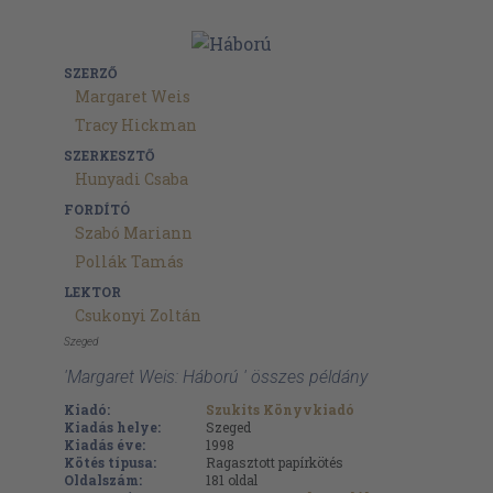
SZERZŐ
Margaret Weis
Tracy Hickman
SZERKESZTŐ
Hunyadi Csaba
FORDÍTÓ
Szabó Mariann
Pollák Tamás
LEKTOR
Csukonyi Zoltán
Szeged
'Margaret Weis: Háború ' összes példány
Kiadó:
Szukits Könyvkiadó
Kiadás helye:
Szeged
Kiadás éve:
1998
Kötés típusa:
Ragasztott papírkötés
Oldalszám:
181
oldal