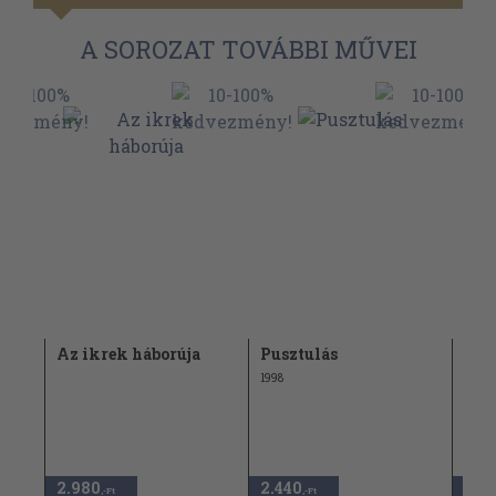
A SOROZAT TOVÁBBI MŰVEI
Az ikrek háborúja
Pusztulás
Ikr
1998
1997
2.980
2.440
2.9
,-Ft
,-Ft