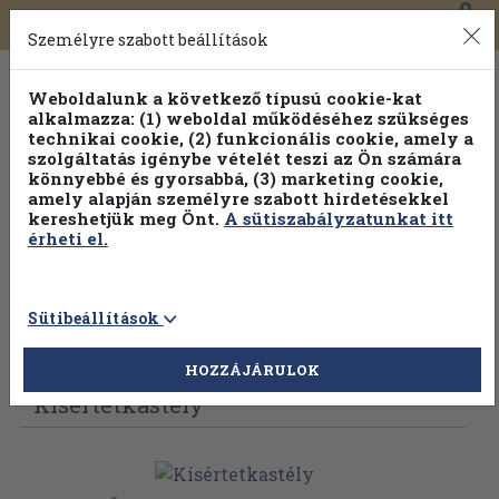
0
Toggle
Főmenü
Könyveink
navigation
Személyre szabott beállítások
Weboldalunk a következő típusú cookie-kat
alkalmazza: (1) weboldal működéséhez szükséges
technikai cookie, (2) funkcionális cookie, amely a
szolgáltatás igénybe vételét teszi az Ön számára
könnyebbé és gyorsabbá, (3) marketing cookie,
Válogasson több mint 1.000.000 kiadványunk közül
10-
amely alapján személyre szabott hirdetésekkel
100% kedvezménnyel!
kereshetjük meg Önt.
A sütiszabályzatunkat itt
érheti el.
Sütibeállítások
Vissza az előző oldalra
Válasszon példányt
HOZZÁJÁRULOK
Kísértetkastély