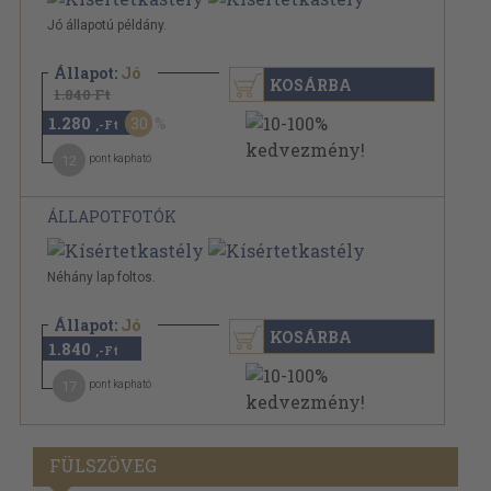
Jó állapotú példány.
Állapot:
Jó
KOSÁRBA
1.840 Ft
1.280
30
,-Ft
12
pont kapható
ÁLLAPOTFOTÓK
Néhány lap foltos.
Állapot:
Jó
KOSÁRBA
1.840
,-Ft
17
pont kapható
FÜLSZÖVEG