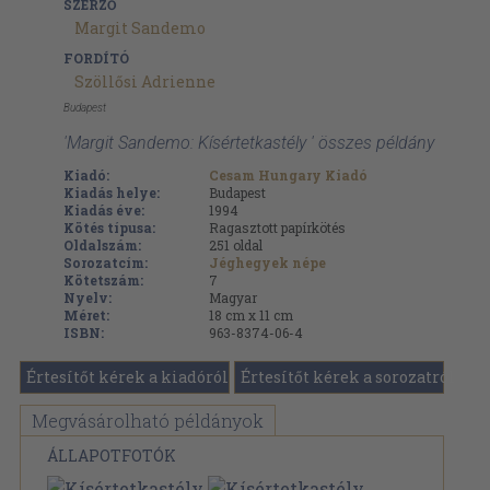
SZERZŐ
Margit Sandemo
FORDÍTÓ
Szöllősi Adrienne
Budapest
'Margit Sandemo: Kísértetkastély ' összes példány
Kiadó:
Cesam Hungary Kiadó
Kiadás helye:
Budapest
Kiadás éve:
1994
Kötés típusa:
Ragasztott papírkötés
Oldalszám:
251
oldal
Sorozatcím:
Jéghegyek népe
Kötetszám:
7
Nyelv:
Magyar
Méret:
18 cm x 11 cm
ISBN:
963-8374-06-4
Értesítőt kérek a kiadóról
Értesítőt kérek a sorozatról
Megvásárolható példányok
ÁLLAPOTFOTÓK