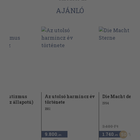
AJÁNLÓ
szolutizmus
Az utolsó harmincz év
Die Macht der St
(rossz állapotú)
története
1994
1881
3.480 Ft
9.800
1.740
50
,-Ft
,-Ft
,-Ft