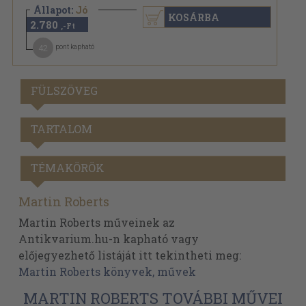
Állapot:
Jó
KOSÁRBA
2.780
,-Ft
42
pont kapható
FÜLSZÖVEG
TARTALOM
TÉMAKÖRÖK
Martin Roberts
Martin Roberts műveinek az
Antikvarium.hu-n kapható vagy
előjegyezhető listáját itt tekintheti meg:
Martin Roberts könyvek, művek
MARTIN ROBERTS TOVÁBBI MŰVEI