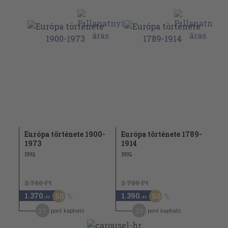
Európa története 1900-
Európa története 1789-
1973
1914
1992
1992
2.740 Ft
2.780 Ft
1.370
1.390
50
50
,-Ft
,-Ft
21
21
pont kapható
pont kapható