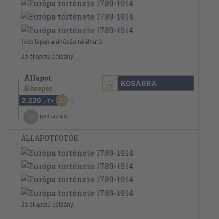
Több lapon aláhúzás található.
Jó állapotú példány.
Állapot:
KOSÁRBA
2.780 Ft
Közepes
2.220
20
,-Ft
33
pont kapható
ÁLLAPOTFOTÓK
Jó állapotú példány.