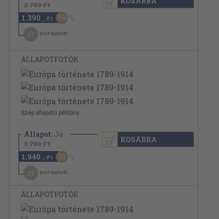
KOSÁRBA
2.780 Ft
1.390
50
,-Ft
21
pont kapható
ÁLLAPOTFOTÓK
Szép állapotú példány.
Állapot:
Jó
KOSÁRBA
2.780 Ft
1.940
30
,-Ft
29
pont kapható
ÁLLAPOTFOTÓK