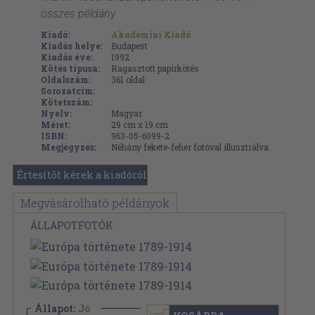
összes példány
Kiadó:
Akadémiai Kiadó
Kiadás helye:
Budapest
Kiadás éve:
1992
Kötés típusa:
Ragasztott papírkötés
Oldalszám:
361
oldal
Sorozatcím:
Kötetszám:
Nyelv:
Magyar
Méret:
29 cm x 19 cm
ISBN:
963-05-6099-2
Megjegyzés:
Néhány fekete-fehér fotóval illusztrálva.
Értesítőt kérek a kiadóról
Megvásárolható példányok
ÁLLAPOTFOTÓK
Állapot:
Jó