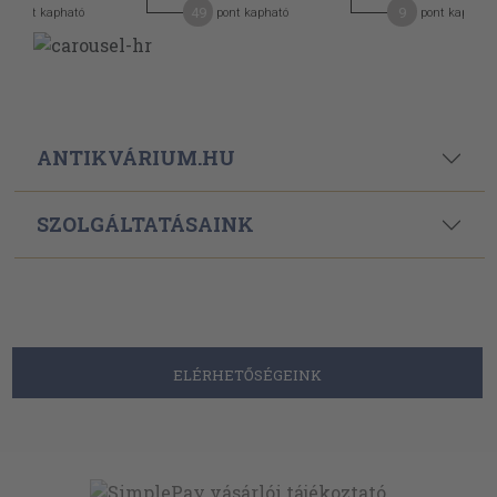
0
49
9
pont kapható
pont kapható
pont kapható
ANTIKVÁRIUM.HU
SZOLGÁLTATÁSAINK
ELÉRHETŐSÉGEINK