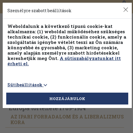
0
Toggle
Főmenü
Könyveink
navigation
Személyre szabott beállítások
Weboldalunk a következő típusú cookie-kat
alkalmazza: (1) weboldal működéséhez szükséges
technikai cookie, (2) funkcionális cookie, amely a
szolgáltatás igénybe vételét teszi az Ön számára
könnyebbé és gyorsabbá, (3) marketing cookie,
amely alapján személyre szabott hirdetésekkel
kereshetjük meg Önt.
A sütiszabályzatunkat itt
érheti el.
Sütibeállítások
Vissza az előző oldalra
Válasszon példányt
HOZZÁJÁRULOK
Európa története 1789-1914
AZ IPARI FORRADALOM ÉS A LIBERALIZMUS
KORA