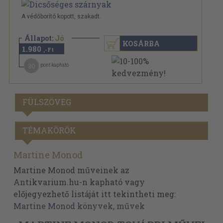
A védőborító kopott, szakadt.
Állapot:
Jó
KOSÁRBA
1.980
,-Ft
30
pont kapható
FÜLSZÖVEG
TÉMAKÖRÖK
Martine Monod
Martine Monod műveinek az
Antikvarium.hu-n kapható vagy
előjegyezhető listáját itt tekintheti meg:
Martine Monod könyvek, művek