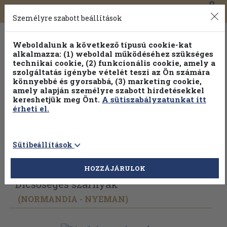
0
Toggle
Főmenü
Könyveink
navigation
Személyre szabott beállítások
Weboldalunk a következő típusú cookie-kat
alkalmazza: (1) weboldal működéséhez szükséges
technikai cookie, (2) funkcionális cookie, amely a
szolgáltatás igénybe vételét teszi az Ön számára
könnyebbé és gyorsabbá, (3) marketing cookie,
Válogasson több mint 1.000.000 kiadványunk közül
10-
amely alapján személyre szabott hirdetésekkel
100% kedvezménnyel!
kereshetjük meg Önt.
A sütiszabályzatunkat itt
érheti el.
Sütibeállítások
Vissza az előző oldalra
Válasszon példányt
HOZZÁJÁRULOK
Dicsőséges szárnyak
(NORMANDIA - NYEMAN)