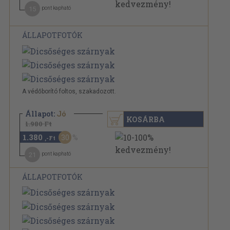
15
pont kapható
ÁLLAPOTFOTÓK
A védőborító foltos, szakadozott.
Állapot:
Jó
KOSÁRBA
1.980 Ft
1.380
30
,-Ft
21
pont kapható
ÁLLAPOTFOTÓK