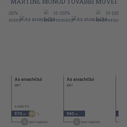
MARTINE MONOD TOVÁBBI MŰVEI
ak
Az atomfelhő
Az atomfelhő
...L
1957
1957
1961
1.140 Ft
570
940
3.6
50
,-Ft
,-Ft
9
5
pont kapható
pont kapható