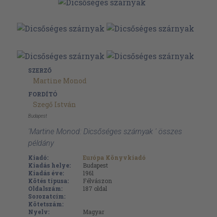
SZERZŐ
Martine Monod
FORDÍTÓ
Szegő István
Budapest
'Martine Monod: Dicsőséges szárnyak ' összes
példány
Kiadó:
Európa Könyvkiadó
Kiadás helye:
Budapest
Kiadás éve:
1961
Kötés típusa:
Félvászon
Oldalszám:
187
oldal
Sorozatcím:
Kötetszám:
Nyelv:
Magyar