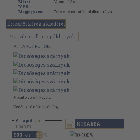
Méret:
20 cm x 12 cm
ISBN:
Megjegyzés:
Fekete-fehér fotókkal illusztrálva.
Értesítőt kérek a kiadóról
Megvásárolható példányok
ÁLLAPOTFOTÓK
A borító sérült, kopott.
Védőborító nélküli példány.
Állapot:
Jó
KOSÁRBA
1.980 Ft
990
50
,-Ft