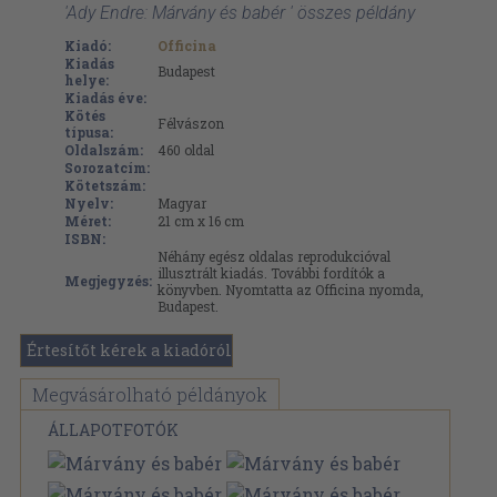
'Ady Endre: Márvány és babér ' összes példány
Kiadó:
Officina
Kiadás
Budapest
helye:
Kiadás éve:
Kötés
Félvászon
típusa:
Oldalszám:
460
oldal
Sorozatcím:
Kötetszám:
Nyelv:
Magyar
Méret:
21 cm x 16 cm
ISBN:
Néhány egész oldalas reprodukcióval
illusztrált kiadás. További fordítók a
Megjegyzés:
könyvben. Nyomtatta az Officina nyomda,
Budapest.
Értesítőt kérek a kiadóról
Megvásárolható példányok
ÁLLAPOTFOTÓK