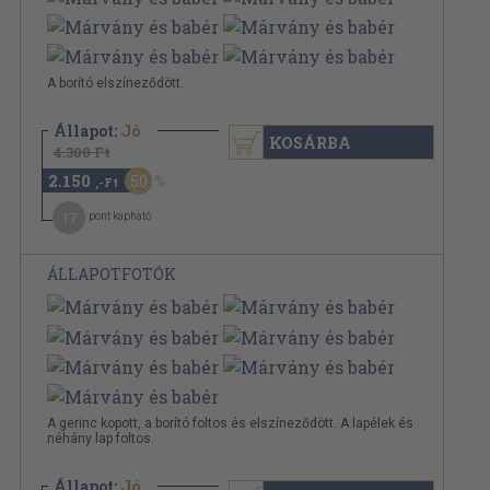
A borító elszíneződött.
Állapot:
Jó
KOSÁRBA
4.300 Ft
2.150
50
,-Ft
17
pont kapható
ÁLLAPOTFOTÓK
A gerinc kopott, a borító foltos és elszíneződött. A lapélek és
néhány lap foltos.
Állapot:
Jó