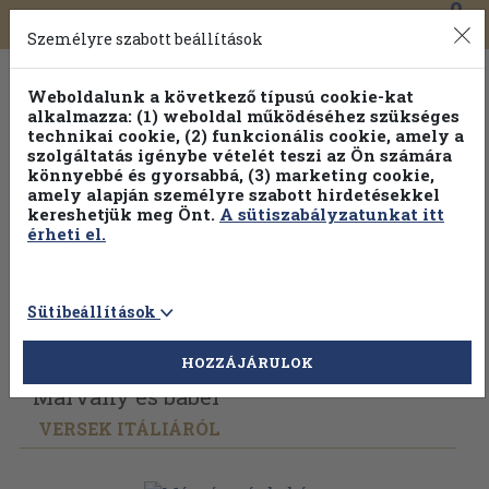
0
Toggle
Főmenü
Könyveink
navigation
Személyre szabott beállítások
Weboldalunk a következő típusú cookie-kat
alkalmazza: (1) weboldal működéséhez szükséges
technikai cookie, (2) funkcionális cookie, amely a
szolgáltatás igénybe vételét teszi az Ön számára
könnyebbé és gyorsabbá, (3) marketing cookie,
Válogasson több mint 30 000 kötet közül
amely alapján személyre szabott hirdetésekkel
Hobbi témakörökben
20% kedvezménnyel!
kereshetjük meg Önt.
A sütiszabályzatunkat itt
érheti el.
Sütibeállítások
Vissza az előző oldalra
Válasszon példányt
HOZZÁJÁRULOK
Márvány és babér
VERSEK ITÁLIÁRÓL