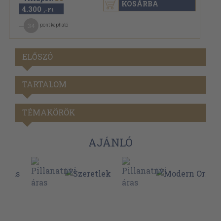
KOSÁRBA
4.300
,-Ft
34
pont kapható
ELŐSZÓ
TARTALOM
TÉMAKÖRÖK
AJÁNLÓ