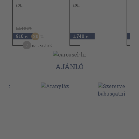
2011
2011
1.140 Ft
910
1.740
1.9
20
,-Ft
,-Ft
7
pont kapható
AJÁNLÓ