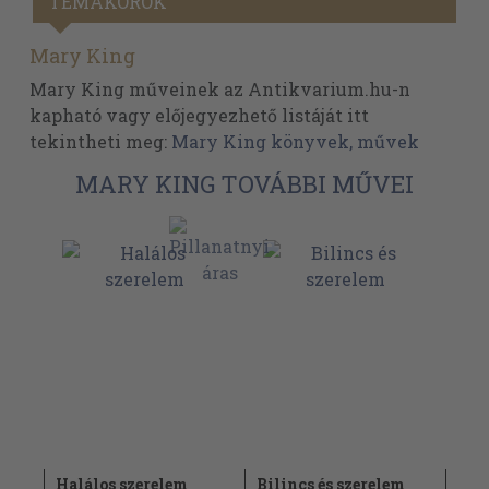
TÉMAKÖRÖK
Mary King
Mary King műveinek az Antikvarium.hu-n
kapható vagy előjegyezhető listáját itt
tekintheti meg:
Mary King könyvek, művek
MARY KING TOVÁBBI MŰVEI
Halálos szerelem
Bilincs és szerelem
Ell