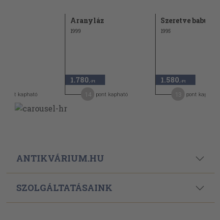
sök
Aranyláz
Szeretve babusga
1999
1995
1.780
1.580
-Ft
,-Ft
,-Ft
1
14
13
pont kapható
pont kapható
pont kapható
ANTIKVÁRIUM.HU
SZOLGÁLTATÁSAINK