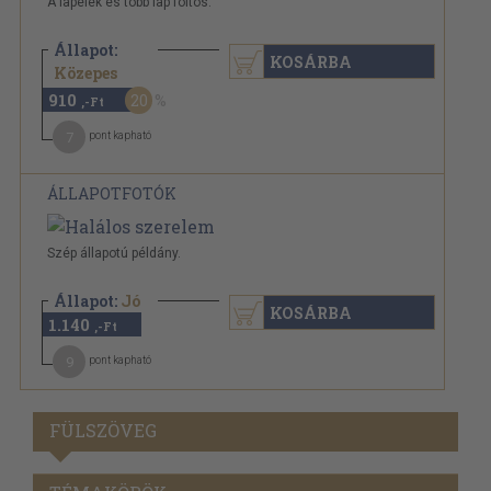
A lapélek és több lap foltos.
Állapot:
KOSÁRBA
1.140 Ft
Közepes
910
20
,-Ft
7
pont kapható
ÁLLAPOTFOTÓK
Szép állapotú példány.
Állapot:
Jó
KOSÁRBA
1.140
,-Ft
9
pont kapható
FÜLSZÖVEG