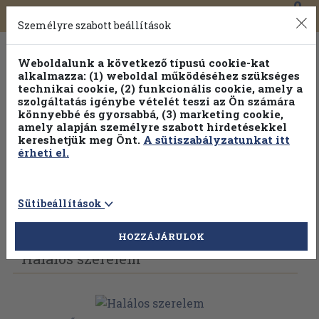
0
Toggle
Főmenü
Könyveink
navigation
Személyre szabott beállítások
Weboldalunk a következő típusú cookie-kat
alkalmazza: (1) weboldal működéséhez szükséges
technikai cookie, (2) funkcionális cookie, amely a
szolgáltatás igénybe vételét teszi az Ön számára
könnyebbé és gyorsabbá, (3) marketing cookie,
amely alapján személyre szabott hirdetésekkel
kereshetjük meg Önt.
A sütiszabályzatunkat itt
érheti el.
Sütibeállítások
Vissza az előző oldalra
Válasszon példányt
HOZZÁJÁRULOK
Halálos szerelem