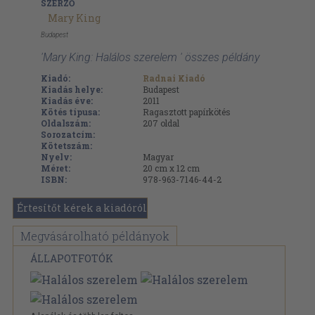
SZERZŐ
Mary King
Budapest
'Mary King: Halálos szerelem ' összes példány
Kiadó:
Radnai Kiadó
Kiadás helye:
Budapest
Kiadás éve:
2011
Kötés típusa:
Ragasztott papírkötés
Oldalszám:
207
oldal
Sorozatcím:
Kötetszám:
Nyelv:
Magyar
Méret:
20 cm x 12 cm
ISBN:
978-963-7146-44-2
Értesítőt kérek a kiadóról
Megvásárolható példányok
ÁLLAPOTFOTÓK