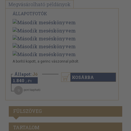
Megvásárolható példányok
ÁLLAPOTFOTÓK
A borító kopott, a gerinc vászonnal pótolt.
Állapot:
Jó
KOSÁRBA
1.840
,-Ft
9
pont kapható
FÜLSZÖVEG
TARTALOM