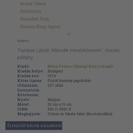
Arany János
Bechstein
Benedek Elek
Nemes Nagy Ágnes
Budapest
'Fazekas László: Második meséskönyvem ' összes
példány
Kiadó:
Móra Ferenc Ifjúsági Könyvkiadó
Kiadás helye:
Budapest
Kiadás éve:
1974
Kötés típusa:
Fűzött kemény papírkötés
Oldalszám:
237
oldal
Sorozatcím:
Kötetszám:
Nyelv:
Magyar
Méret:
25 cm x 19 cm
ISBN:
963-11-0091-X
Megjegyzés:
Színes és fekete-fehér illusztrációkkal.
Értesítőt kérek a kiadóról