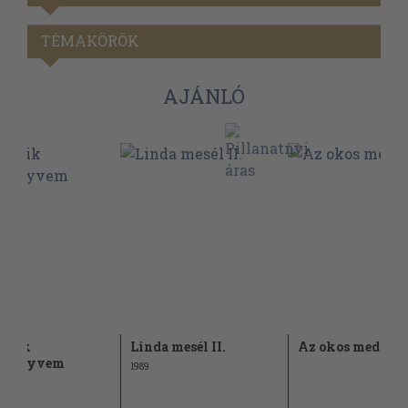
TÉMAKÖRÖK
AJÁNLÓ
adik
Linda mesél II.
Az okos medve
skönyvem
1989