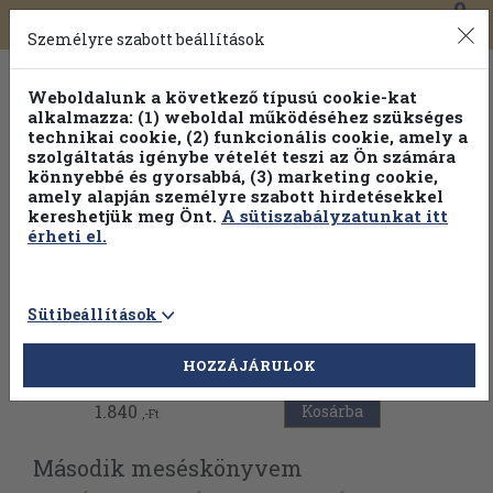
0
Toggle
Főmenü
Könyveink
navigation
Személyre szabott beállítások
Weboldalunk a következő típusú cookie-kat
alkalmazza: (1) weboldal működéséhez szükséges
technikai cookie, (2) funkcionális cookie, amely a
szolgáltatás igénybe vételét teszi az Ön számára
könnyebbé és gyorsabbá, (3) marketing cookie,
amely alapján személyre szabott hirdetésekkel
kereshetjük meg Önt.
A sütiszabályzatunkat itt
érheti el.
Sütibeállítások
Vissza az előző oldalra
HOZZÁJÁRULOK
1.840
Kosárba
,-Ft
Második meséskönyvem