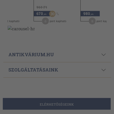
960 Ft
670
980
30
-Ft
,-Ft
,-Ft
1
6
8
pont kapható
pont kapható
pont kapható
ANTIKVÁRIUM.HU
SZOLGÁLTATÁSAINK
ELÉRHETŐSÉGEINK