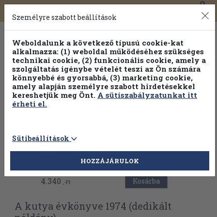
0
Toggle
Főmenü
Könyveink
navigation
Személyre szabott beállítások
Weboldalunk a következő típusú cookie-kat
alkalmazza: (1) weboldal működéséhez szükséges
technikai cookie, (2) funkcionális cookie, amely a
szolgáltatás igénybe vételét teszi az Ön számára
könnyebbé és gyorsabbá, (3) marketing cookie,
amely alapján személyre szabott hirdetésekkel
kereshetjük meg Önt.
A sütiszabályzatunkat itt
érheti el.
Sütibeállítások
Vissza az előző oldalra
HOZZÁJÁRULOK
4.340
Kosárba
,-Ft
A kutya évkönyve 1974 (dedikált