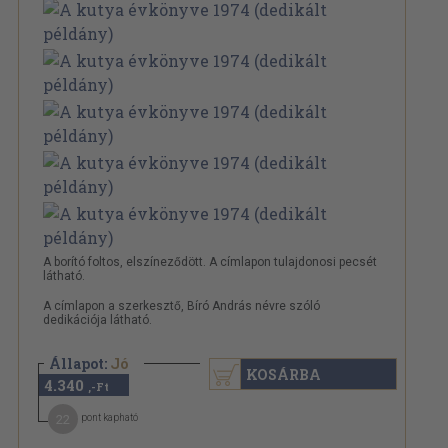
A borító foltos, elszíneződött. A címlapon tulajdonosi pecsét
látható.
A címlapon a szerkesztő, Bíró András névre szóló
dedikációja látható.
Állapot:
Jó
KOSÁRBA
4.340
,-Ft
22
pont kapható