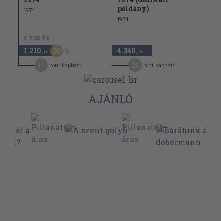
példány)
1974
1974
1.730 Ft
1.210
4.340
30
,-Ft
,-Ft
11
22
pont kapható
pont kapható
AJÁNLÓ