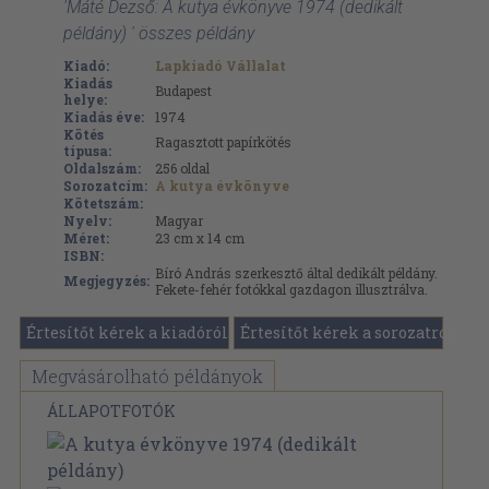
'Máté Dezső: A kutya évkönyve 1974 (dedikált
példány) ' összes példány
Kiadó:
Lapkiadó Vállalat
Kiadás
Budapest
helye:
Kiadás éve:
1974
Kötés
Ragasztott papírkötés
típusa:
Oldalszám:
256
oldal
Sorozatcím:
A kutya évkönyve
Kötetszám:
Nyelv:
Magyar
Méret:
23 cm x 14 cm
ISBN:
Bíró András szerkesztő által dedikált példány.
Megjegyzés:
Fekete-fehér fotókkal gazdagon illusztrálva.
Értesítőt kérek a kiadóról
Értesítőt kérek a sorozatról
Megvásárolható példányok
ÁLLAPOTFOTÓK