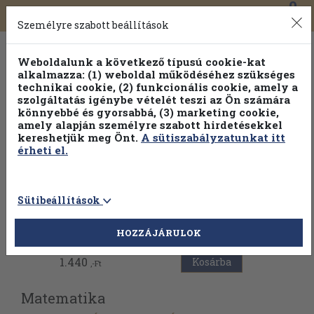
0
Toggle
Főmenü
Könyveink
navigation
Személyre szabott beállítások
Weboldalunk a következő típusú cookie-kat
alkalmazza: (1) weboldal működéséhez szükséges
technikai cookie, (2) funkcionális cookie, amely a
szolgáltatás igénybe vételét teszi az Ön számára
könnyebbé és gyorsabbá, (3) marketing cookie,
Válogasson több mint 1.000.000 kiadványunk közül
10-
amely alapján személyre szabott hirdetésekkel
100% kedvezménnyel!
kereshetjük meg Önt.
A sütiszabályzatunkat itt
érheti el.
Sütibeállítások
Vissza az előző oldalra
HOZZÁJÁRULOK
1.440
Kosárba
,-Ft
Matematika