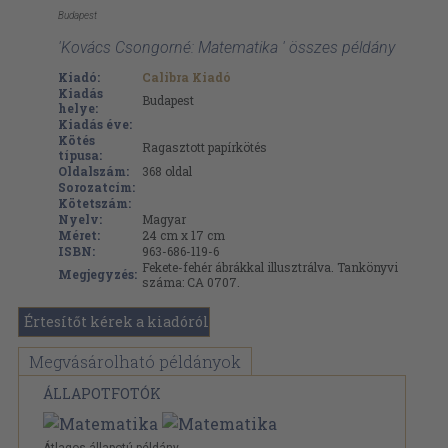
Budapest
'Kovács Csongorné: Matematika ' összes példány
Kiadó:
Calibra Kiadó
Kiadás
Budapest
helye:
Kiadás éve:
Kötés
Ragasztott papírkötés
típusa:
Oldalszám:
368
oldal
Sorozatcím:
Kötetszám:
Nyelv:
Magyar
Méret:
24 cm x 17 cm
ISBN:
963-686-119-6
Fekete-fehér ábrákkal illusztrálva. Tankönyvi
Megjegyzés:
száma: CA 0707.
Értesítőt kérek a kiadóról
Megvásárolható példányok
ÁLLAPOTFOTÓK