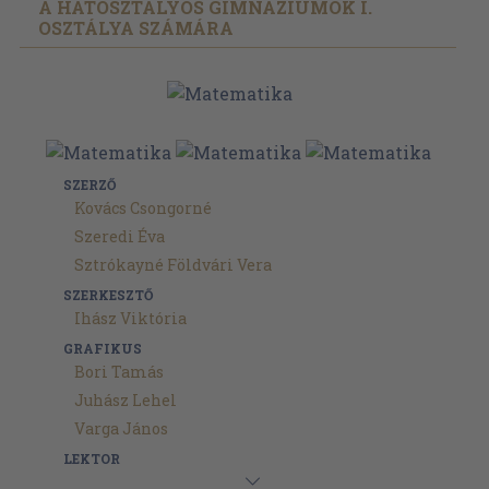
A HATOSZTÁLYOS GIMNÁZIUMOK I.
OSZTÁLYA SZÁMÁRA
SZERZŐ
Kovács Csongorné
Szeredi Éva
Sztrókayné Földvári Vera
SZERKESZTŐ
Ihász Viktória
GRAFIKUS
Bori Tamás
Juhász Lehel
Varga János
LEKTOR