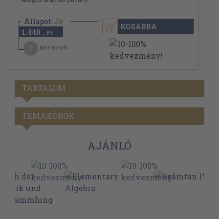
Átlagos állapotú példány.
Állapot:
Jó
KOSÁRBA
1.440
,-Ft
7
pont kapható
TARTALOM
TÉMAKÖRÖK
AJÁNLÓ