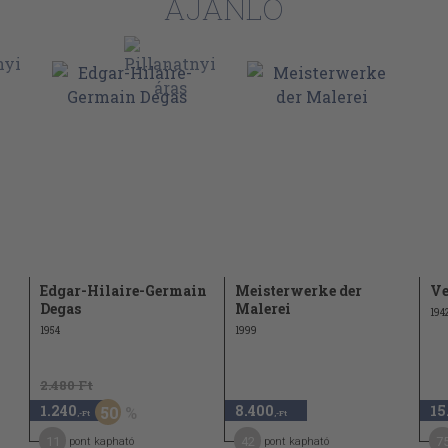
AJÁNLÓ
Edgar-Hilaire-Germain
Meisterwerke der
Ve
Degas
Malerei
194
1954
1999
2.480 Ft
1.240
8.400
15
50
,-Ft
,-Ft
11
42
7
pont kapható
pont kapható