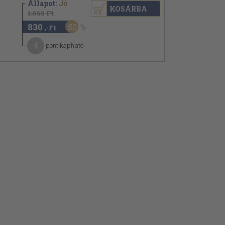
Állapot:
Jó
KOSÁRBA
1.660 Ft
830
50
,-Ft
4
pont kapható