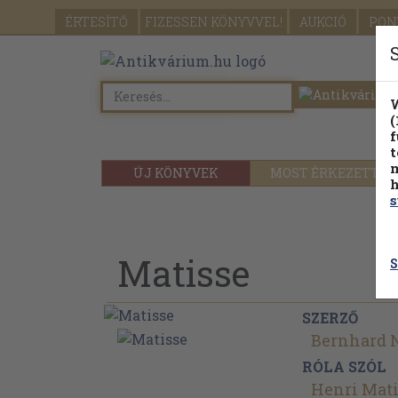
ÉRTESÍTŐ
FIZESSEN
KÖNYVVEL!
AUKCIÓ
PON
W
(
f
t
m
ÚJ KÖNYVEK
MOST ÉRKEZETT
h
s
Matisse
S
SZERZŐ
Bernhard
RÓLA SZÓL
Henri Mati