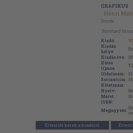
GRAFIKUS
Henri Mati
Drezda
'Bernhard Nowak
Kiadó:
VE
Kiadás
D
helye:
Kiadás éve:
19
Kötés
Tű
típusa:
Oldalszám:
31
Sorozatcím:
M
Kötetszám:
Nyelv:
N
Méret:
16
ISBN:
Sz
Megjegyzés:
re
Értesítőt kérek a kiadóról
Értesít