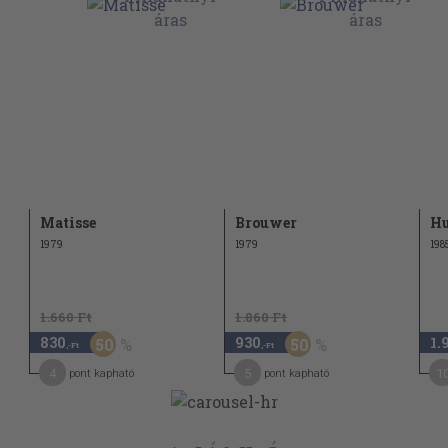
Matisse
Brouwer
Hu
1979
1979
198
1.660 Ft
1.860 Ft
830
930
1.
50
50
,-Ft
,-Ft
4
5
1
pont kapható
pont kapható