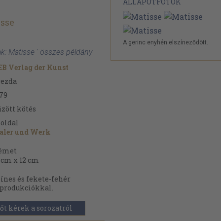
ÁLLAPOTFOTÓK
sse
A gerinc enyhén elszíneződött.
: Matisse ' összes példány
B Verlag der Kunst
rezda
79
zött kötés
oldal
aler und Werk
émet
 cm x 12 cm
ínes és fekete-fehér
produkciókkal.
őt kérek a sorozatról