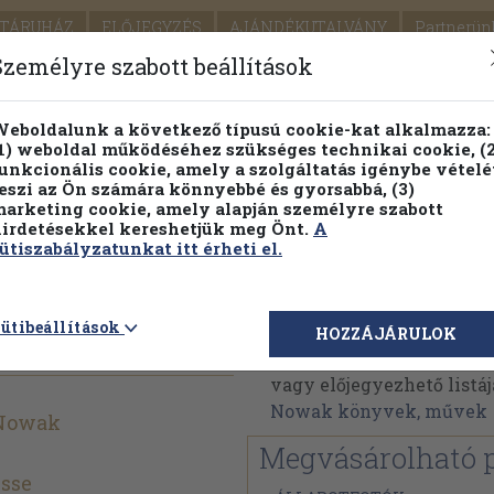
TÁRUHÁZ
ELŐJEGYZÉS
AJÁNDÉKUTALVÁNY
Partnerün
SZÁLLÍTÁS
SEGÍTSÉG
Személyre szabott beállítások
1.
Részletes kereső
Témaköri fa
eboldalunk a következő típusú cookie-kat alkalmazza:
1) weboldal működéséhez szükséges technikai cookie, (2
KIADV
unkcionális cookie, amely a szolgáltatás igénybe vételé
LEGNA
eszi az Ön számára könnyebbé és gyorsabbá, (3)
arketing cookie, amely alapján személyre szabott
PILLANATNYI ÁRAINK
FENNTARTHATÓ OLVASMÁN
irdetésekkel kereshetjük meg Önt.
A
ütiszabályzatunkat itt érheti el.
Bernhard Nowak
ütibeállítások
HOZZÁJÁRULOK
Bernhard Nowak műveine
vagy előjegyezhető listáj
Nowak könyvek, művek
 Nowak
Megvásárolható 
sse