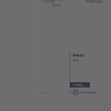
Rohlfs
Renoir
1978
1976
1.860 Ft
930
1.860
50
,-Ft
,-Ft
5
15
pont kapható
pont kapható