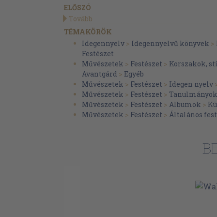
ELŐSZÓ
Tovább
TÉMAKÖRÖK
Idegennyelv
>
Idegennyelvű könyvek
>
Festészet
Művészetek
>
Festészet
>
Korszakok, st
Avantgárd
>
Egyéb
Művészetek
>
Festészet
>
Idegen nyelv
Művészetek
>
Festészet
>
Tanulmányok,
Művészetek
>
Festészet
>
Albumok
>
Kü
Művészetek
>
Festészet
>
Általános fes
B