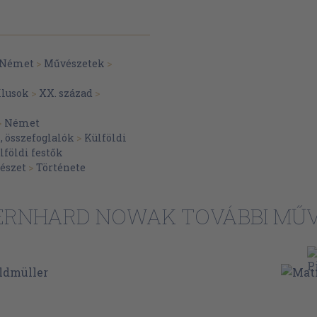
Német
>
Művészetek
>
ílusok
>
XX. század
>
>
Német
 összefoglalók
>
Külföldi
lföldi festők
tészet
>
Története
ERNHARD NOWAK TOVÁBBI MŰV