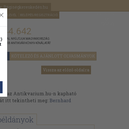
k: Régiségkereskedés.hu
A kosaram
HÍRLEVÉL
BELÉPÉS/REGISZTRÁCIÓ
MÉG
0
5000
Ft
144.642
)
ÁNNYAL NYÚJTJUK MAGYARORSZÁG
t
GYOBB ANTIKVÁR KÖNYV-KÍNÁLATÁT
YOK
KÖTELEZŐ ÉS AJÁNLOTT OLVASMÁNYOK
Vissza az előző oldalra
k az Antikvarium.hu-n kapható
át itt tekintheti meg:
Bernhard
példányok