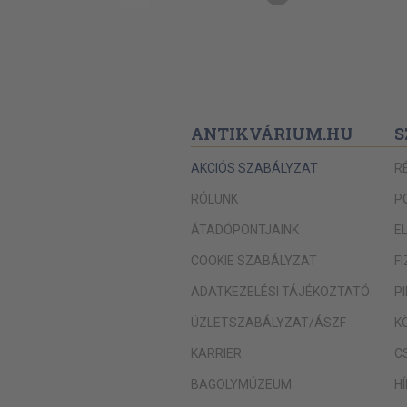
ANTIKVÁRIUM.HU
S
AKCIÓS SZABÁLYZAT
R
RÓLUNK
P
ÁTADÓPONTJAINK
E
COOKIE SZABÁLYZAT
F
ADATKEZELÉSI TÁJÉKOZTATÓ
P
ÜZLETSZABÁLYZAT/ÁSZF
K
KARRIER
C
BAGOLYMÚZEUM
H