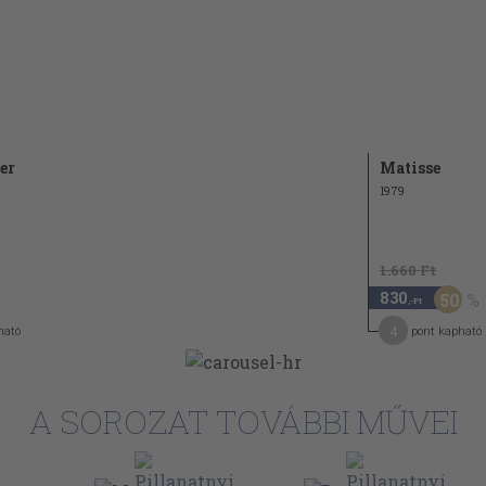
er
Matisse
1979
1.660 Ft
830
50
,-Ft
4
ható
pont kapható
A SOROZAT TOVÁBBI MŰVEI