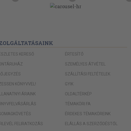
ZOLGÁLTATÁSAINK
ÉSZLETES KERESŐ
ÉRTESÍTŐ
ONTÁRUHÁZ
SZEMÉLYES ÁTVÉTEL
LŐJEGYZÉS
SZÁLLÍTÁSI FELTÉTELEK
IZESSEN KÖNYVVEL!
GYIK
ILLANATNYI ÁRAINK
OLDALTÉRKÉP
ÖNYVFELVÁSÁRLÁS
TÉMAKÖRI FA
SOMAGKÖVETÉS
ÉRDEKES TÉMAKÖREINK
ÍRLEVÉL FELIRATKOZÁS
ELÁLLÁS A SZERZŐDÉSTŐL