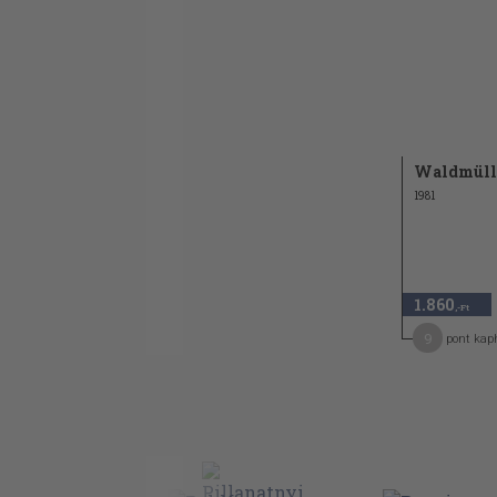
Waldmüll
1981
1.860
,-Ft
9
pont kap