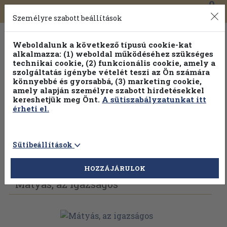
0
Toggle
Főmenü
Könyveink
navigation
Személyre szabott beállítások
Weboldalunk a következő típusú cookie-kat
alkalmazza: (1) weboldal működéséhez szükséges
technikai cookie, (2) funkcionális cookie, amely a
szolgáltatás igénybe vételét teszi az Ön számára
könnyebbé és gyorsabbá, (3) marketing cookie,
amely alapján személyre szabott hirdetésekkel
kereshetjük meg Önt.
A sütiszabályzatunkat itt
érheti el.
Sütibeállítások
Vissza az előző oldalra
Válasszon példányt
HOZZÁJÁRULOK
Mátyás, az igazságos