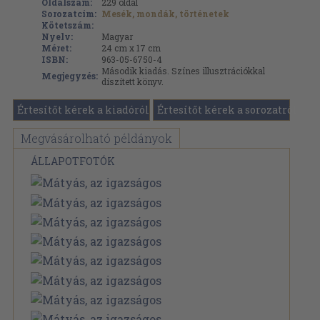
Oldalszám:
229
oldal
Sorozatcím:
Mesék, mondák, történetek
Kötetszám:
Nyelv:
Magyar
Méret:
24 cm x 17 cm
ISBN:
963-05-6750-4
Második kiadás. Színes illusztrációkkal
Megjegyzés:
díszített könyv.
Értesítőt kérek a kiadóról
Értesítőt kérek a sorozatról
Megvásárolható példányok
ÁLLAPOTFOTÓK