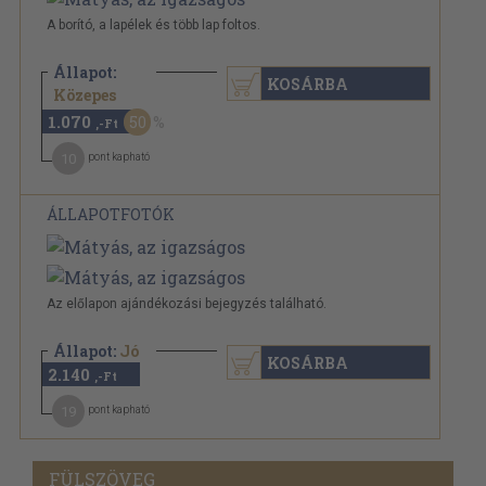
A borító, a lapélek és több lap foltos.
Állapot:
KOSÁRBA
2.140 Ft
Közepes
1.070
50
,-Ft
10
pont kapható
ÁLLAPOTFOTÓK
Az előlapon ajándékozási bejegyzés található.
Állapot:
Jó
KOSÁRBA
2.140
,-Ft
19
pont kapható
FÜLSZÖVEG