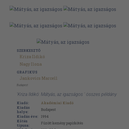
SZERKESZTŐ
Kriza Ildikó
Nagy Ilona
GRAFIKUS
Jankovics Marcell
Budapest
'Kriza Ildikó: Mátyás, az igazságos ' összes példány
Kiadó:
Akadémiai Kiadó
Kiadás
Budapest
helye:
Kiadás éve:
1994
Kötés
Fűzött kemény papírkötés
típusa: