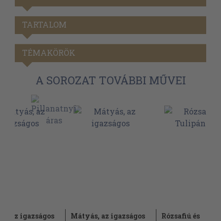
TARTALOM
TÉMAKÖRÖK
A SOROZAT TOVÁBBI MŰVEI
s, az igazságos
Mátyás, az igazságos
Rózsafiú és